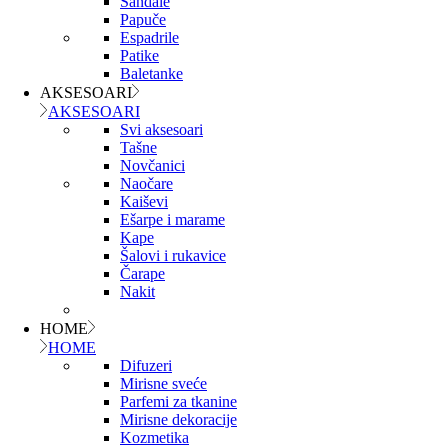
Sandale
Papuče
Espadrile
Patike
Baletanke
AKSESOARI
AKSESOARI
Svi aksesoari
Tašne
Novčanici
Naočare
Kaiševi
Ešarpe i marame
Kape
Šalovi i rukavice
Čarape
Nakit
HOME
HOME
Difuzeri
Mirisne sveće
Parfemi za tkanine
Mirisne dekoracije
Kozmetika