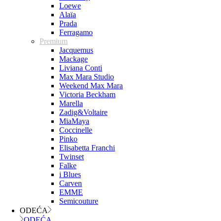
Loewe
Alaïa
Prada
Ferragamo
Premium
Jacquemus
Mackage
Liviana Conti
Max Mara Studio
Weekend Max Mara
Victoria Beckham
Marella
Zadig&Voltaire
MiaMaya
Coccinelle
Pinko
Elisabetta Franchi
Twinset
Falke
i Blues
Carven
EMME
Semicouture
ODEĆA
ODEĆA