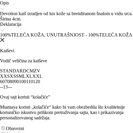
Opis
Devotion kaiš izradjen od lux kože sa brendiranom šnalom u vidu srca.
Širina 4cm.
Deklaracija
100%TELEĆA KOŽA, UNUTRAŠNJOST - 100%TELEĆA KOŽA
Kaiševi
Vodič veličina za kaiševe
STANDARD
CM
ZV
XXS
XS
S
M
L
XL
XXL
60
70
80
90
100
110
120
-
-
1
3
-
-
-
Ovaj sajt koristi “kolačiće”
Miamaya koristi „kolačiće“ kako bi vam obezbedila što kvalitetnije
korisničko iskustvo prilikom pretraživanja sajta, kao i prikazivanja
personalizovanog sadržaja.
Obavezni