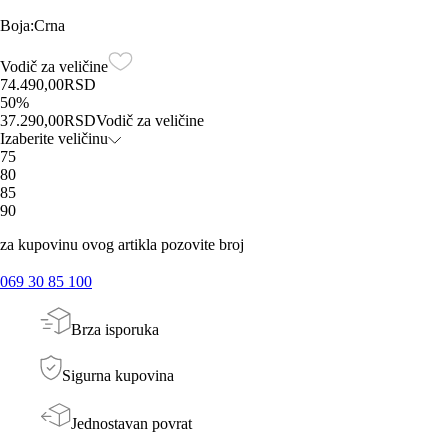
Boja
:
Crna
Vodič za veličine
74.490,00
RSD
50
%
37.290,00
RSD
Vodič za veličine
Izaberite veličinu
75
80
85
90
za kupovinu ovog artikla pozovite broj
069 30 85 100
Brza isporuka
Sigurna kupovina
Jednostavan povrat