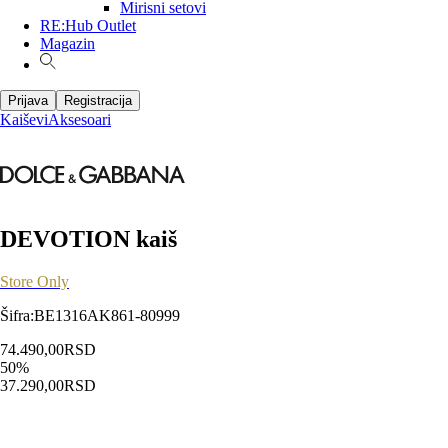
Mirisni setovi
RE:Hub Outlet
Magazin
Prijava
Registracija
Kaiševi
Aksesoari
DEVOTION kaiš
Store Only
Šifra
:
BE1316AK861-80999
74.490,00
RSD
50
%
37.290,00
RSD