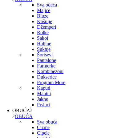
Sva odeća
Majice
Bluze
Košulje
Džemperi
Rolke
Sakoi
Haljine
Suknje
Šortsevi
Pantalone
Farmerke
Kombinezoni
Dukserice
Program More
Kaputi
Mantili
Jakne
Prsluci
OBUĆA
OBUĆA
Sva obuća
Čizme
Cipele