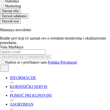
Statistika
Marketing
Saznaj više
Dozvoli odabrano
Dozvoli sve
Miamaya newsletter
Budite prvi koji će saznati sve o svetskim trendovima i ekskluzivnim
ponudama.
Vaša MiaMaya
PRIJAVITE SE
PRIJAVITE SE
Slažem se i pročitala/o sam
Politika Privatnosti
INFORMACIJE
KORISNIČKI SERVIS
POMOĆ PRI KUPOVINI
ASORTIMAN