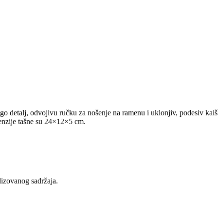
 detalj, odvojivu ručku za nošenje na ramenu i uklonjiv, podesiv kaiš
menzije tašne su 24×12×5 cm.
lizovanog sadržaja.