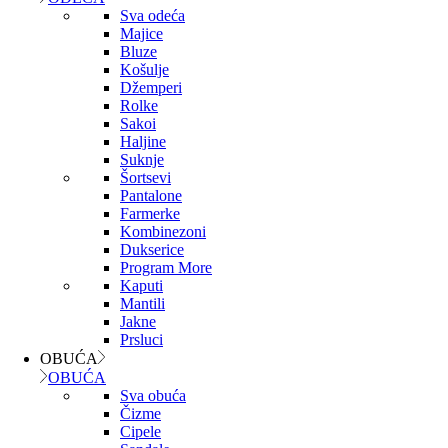
Sva odeća
Majice
Bluze
Košulje
Džemperi
Rolke
Sakoi
Haljine
Suknje
Šortsevi
Pantalone
Farmerke
Kombinezoni
Dukserice
Program More
Kaputi
Mantili
Jakne
Prsluci
OBUĆA
OBUĆA
Sva obuća
Čizme
Cipele