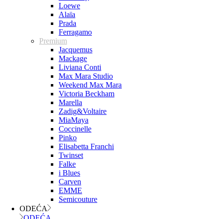
Loewe
Alaïa
Prada
Ferragamo
Premium
Jacquemus
Mackage
Liviana Conti
Max Mara Studio
Weekend Max Mara
Victoria Beckham
Marella
Zadig&Voltaire
MiaMaya
Coccinelle
Pinko
Elisabetta Franchi
Twinset
Falke
i Blues
Carven
EMME
Semicouture
ODEĆA
ODEĆA