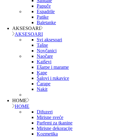
Sandale
Papuče
Espadrile
Patike
Baletanke
AKSESOARI
AKSESOARI
Svi aksesoari
Tašne
Novčanici
Naočare
Kaiševi
Ešarpe i marame
Kape
Šalovi i rukavice
Čarape
Nakit
HOME
HOME
Difuzeri
Mirisne sveće
Parfemi za tkanine
Mirisne dekoracije
Kozmetika