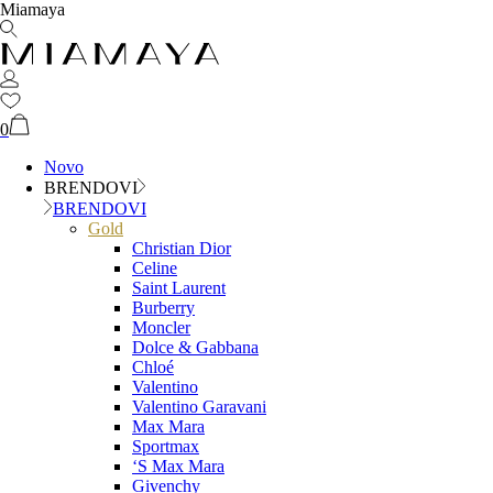
Miamaya
0
Novo
BRENDOVI
BRENDOVI
Gold
Christian Dior
Celine
Saint Laurent
Burberry
Moncler
Dolce & Gabbana
Chloé
Valentino
Valentino Garavani
Max Mara
Sportmax
‘S Max Mara
Givenchy