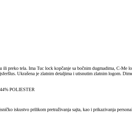
 ili preko tela. Ima Tuc lock kopčanje sa bočnim dugmadima, C-Me logo
jsferšlus. Ukrašena je zlatnim detaljima i utisnutim zlatnim logom. Di
44% POLIESTER
sničko iskustvo prilikom pretraživanja sajta, kao i prikazivanja persona