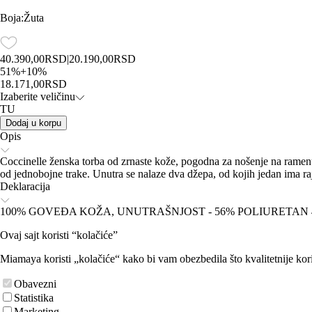
Boja
:
Žuta
40.390,00
RSD
|
20.190,00
RSD
51
%
+
10
%
18.171,00
RSD
Izaberite veličinu
TU
Dodaj u korpu
Opis
Coccinelle ženska torba od zrnaste kože, pogodna za nošenje na ramenu
od jednobojne trake. Unutra se nalaze dva džepa, od kojih jedan ima ra
Deklaracija
100% GOVEĐA KOŽA, UNUTRAŠNJOST - 56% POLIURETAN 
Ovaj sajt koristi “kolačiće”
Miamaya koristi „kolačiće“ kako bi vam obezbedila što kvalitetnije kori
Obavezni
Statistika
Marketing