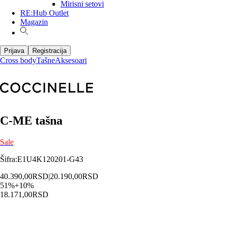
Mirisni setovi
RE:Hub Outlet
Magazin
Prijava
Registracija
Cross body
Tašne
Aksesoari
C-ME tašna
Sale
Šifra
:
E1U4K120201-G43
40.390,00
RSD
|
20.190,00
RSD
51
%
+
10
%
18.171,00
RSD