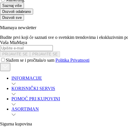
Saznaj više
Dozvoli odabrano
Dozvoli sve
Miamaya newsletter
Budite prvi koji će saznati sve o svetskim trendovima i ekskluzivnim 
Vaša MiaMaya
PRIJAVITE SE
PRIJAVITE SE
Slažem se i pročitala/o sam
Politika Privatnosti
INFORMACIJE
KORISNIČKI SERVIS
POMOĆ PRI KUPOVINI
ASORTIMAN
Sigurna kupovina