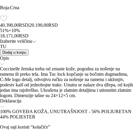
Boja
:
Crna
40.390,00
RSD
|
20.190,00
RSD
51
%
+
10
%
18.171,00
RSD
Izaberite veličinu
TU
Dodaj u korpu
Opis
Coccinelle ženska torba od zrnaste kože, pogodna za nošenje na
ramenu ili preko tela. Ima Tuc lock kopčanje sa bočnim dugmadima,
C-Me logo detalj, odvojivu ručku za nošenje na ramenu i uklonjiv,
podesiv kaiš od jednobojne trake. Unutra se nalaze dva džepa, od kojih
jedan ima rajsferšlus. Ukrašena je zlatnim detaljima i utisnutim zlatnim
logom. Dimenzije tašne su 24×12×5 cm.
Deklaracija
100% GOVEĐA KOŽA, UNUTRAŠNJOST - 56% POLIURETAN
44% POLIESTER
Ovaj sajt koristi “kolačiće”