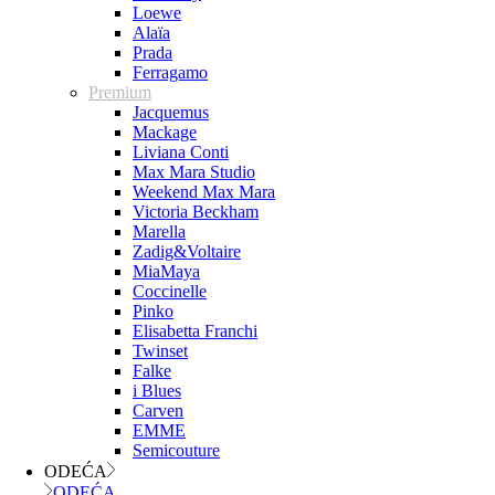
Loewe
Alaïa
Prada
Ferragamo
Premium
Jacquemus
Mackage
Liviana Conti
Max Mara Studio
Weekend Max Mara
Victoria Beckham
Marella
Zadig&Voltaire
MiaMaya
Coccinelle
Pinko
Elisabetta Franchi
Twinset
Falke
i Blues
Carven
EMME
Semicouture
ODEĆA
ODEĆA