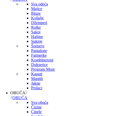
Sva odeća
Majice
Bluze
Košulje
Džemperi
Rolke
Sakoi
Haljine
Suknje
Šortsevi
Pantalone
Farmerke
Kombinezoni
Dukserice
Program More
Kaputi
Mantili
Jakne
Prsluci
OBUĆA
OBUĆA
Sva obuća
Čizme
Cipele