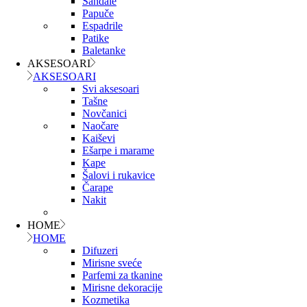
Sandale
Papuče
Espadrile
Patike
Baletanke
AKSESOARI
AKSESOARI
Svi aksesoari
Tašne
Novčanici
Naočare
Kaiševi
Ešarpe i marame
Kape
Šalovi i rukavice
Čarape
Nakit
HOME
HOME
Difuzeri
Mirisne sveće
Parfemi za tkanine
Mirisne dekoracije
Kozmetika