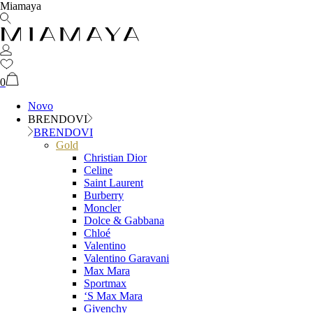
Miamaya
0
Novo
BRENDOVI
BRENDOVI
Gold
Christian Dior
Celine
Saint Laurent
Burberry
Moncler
Dolce & Gabbana
Chloé
Valentino
Valentino Garavani
Max Mara
Sportmax
‘S Max Mara
Givenchy