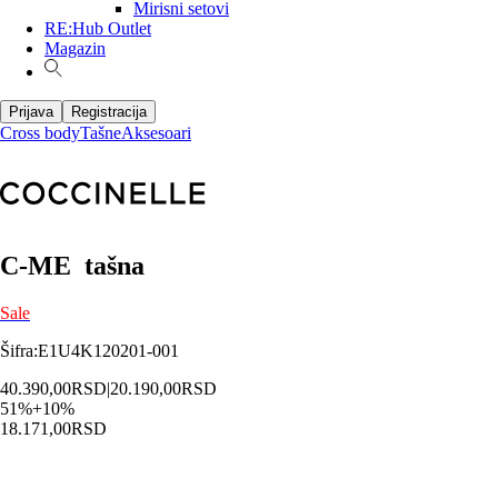
Mirisni setovi
RE:Hub Outlet
Magazin
Prijava
Registracija
Cross body
Tašne
Aksesoari
C-ME tašna
Sale
Šifra
:
E1U4K120201-001
40.390,00
RSD
|
20.190,00
RSD
51
%
+
10
%
18.171,00
RSD