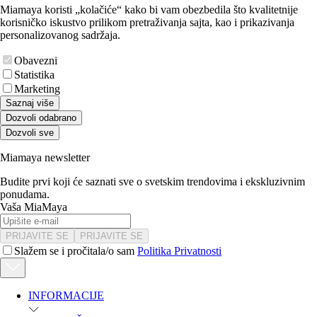
Miamaya koristi „kolačiće“ kako bi vam obezbedila što kvalitetnije
korisničko iskustvo prilikom pretraživanja sajta, kao i prikazivanja
personalizovanog sadržaja.
Obavezni
Statistika
Marketing
Saznaj više
Dozvoli odabrano
Dozvoli sve
Miamaya newsletter
Budite prvi koji će saznati sve o svetskim trendovima i ekskluzivnim
ponudama.
Vaša MiaMaya
PRIJAVITE SE
PRIJAVITE SE
Slažem se i pročitala/o sam
Politika Privatnosti
INFORMACIJE