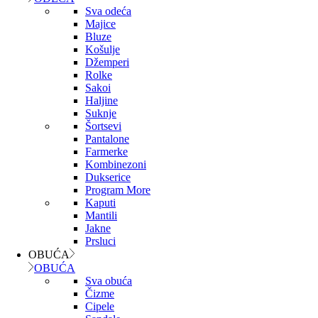
Sva odeća
Majice
Bluze
Košulje
Džemperi
Rolke
Sakoi
Haljine
Suknje
Šortsevi
Pantalone
Farmerke
Kombinezoni
Dukserice
Program More
Kaputi
Mantili
Jakne
Prsluci
OBUĆA
OBUĆA
Sva obuća
Čizme
Cipele