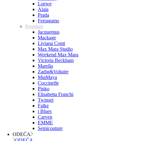
Loewe
Alaïa
Prada
Ferragamo
Premium
Jacquemus
Mackage
Liviana Conti
Max Mara Studio
Weekend Max Mara
Victoria Beckham
Marella
Zadig&Voltaire
MiaMaya
Coccinelle
Pinko
Elisabetta Franchi
Twinset
Falke
i Blues
Carven
EMME
Semicouture
ODEĆA
ODEĆA