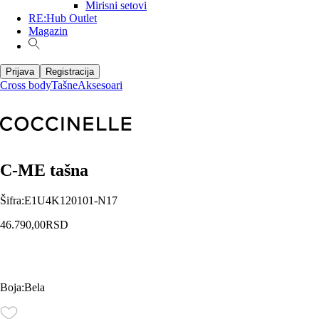
Mirisni setovi
RE:Hub Outlet
Magazin
Prijava
Registracija
Cross body
Tašne
Aksesoari
C-ME tašna
Šifra
:
E1U4K120101-N17
46.790,00
RSD
Boja
:
Bela