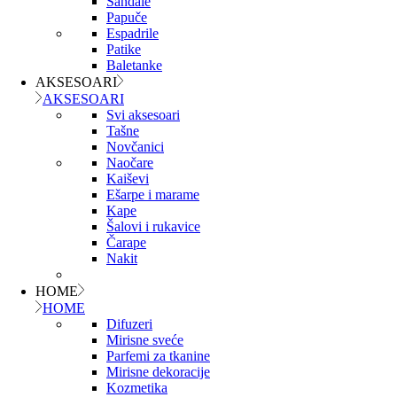
Sandale
Papuče
Espadrile
Patike
Baletanke
AKSESOARI
AKSESOARI
Svi aksesoari
Tašne
Novčanici
Naočare
Kaiševi
Ešarpe i marame
Kape
Šalovi i rukavice
Čarape
Nakit
HOME
HOME
Difuzeri
Mirisne sveće
Parfemi za tkanine
Mirisne dekoracije
Kozmetika