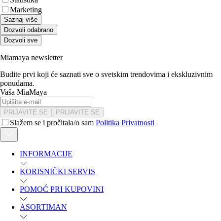
Marketing
Saznaj više
Dozvoli odabrano
Dozvoli sve
Miamaya newsletter
Budite prvi koji će saznati sve o svetskim trendovima i ekskluzivnim
ponudama.
Vaša MiaMaya
PRIJAVITE SE
PRIJAVITE SE
Slažem se i pročitala/o sam
Politika Privatnosti
INFORMACIJE
KORISNIČKI SERVIS
POMOĆ PRI KUPOVINI
ASORTIMAN