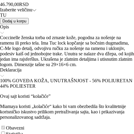
46.790,00
RSD
Izaberite veličinu
TU
Dodaj u korpu
Opis
Coccinelle ženska torba od zrnaste kože, pogodna za nošenje na
ramenu ili preko tela. Ima Tuc lock kopčanje sa bočnim dugmadima,
C-Me logo detalj, odvojivu ručku za nošenje na ramenu i uklonjiv,
podesiv kaiš od jednobojne trake. Unutra se nalaze dva džepa, od kojih
jedan ima rajsferšlus. Ukrašena je zlatnim detaljima i utisnutim zlatnim
logom. Dimenzije tašne su 29×16×6 cm.
Deklaracija
100% GOVEĐA KOŽA, UNUTRAŠNJOST - 56% POLIURETAN
44% POLIESTER
Ovaj sajt koristi “kolačiće”
Miamaya koristi „kolačiće“ kako bi vam obezbedila što kvalitetnije
korisničko iskustvo prilikom pretraživanja sajta, kao i prikazivanja
personalizovanog sadržaja.
Obavezni
Statistika