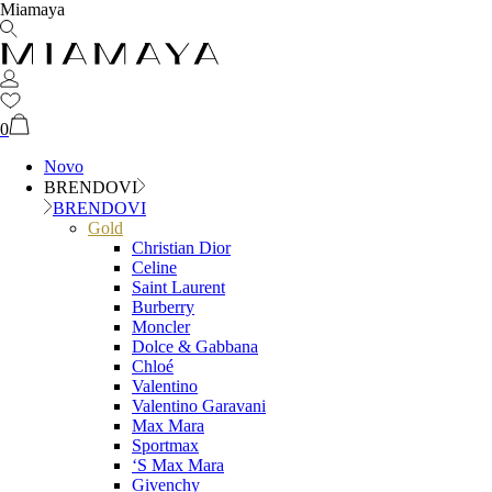
Miamaya
0
Novo
BRENDOVI
BRENDOVI
Gold
Christian Dior
Celine
Saint Laurent
Burberry
Moncler
Dolce & Gabbana
Chloé
Valentino
Valentino Garavani
Max Mara
Sportmax
‘S Max Mara
Givenchy