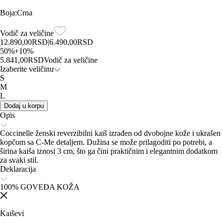
Boja
:
Crna
Vodič za veličine
12.890,00
RSD
|
6.490,00
RSD
50
%
+
10
%
5.841,00
RSD
Vodič za veličine
Izaberite veličinu
S
M
L
Dodaj u korpu
Opis
Coccinelle ženski reverzibilni kaiš izrađen od dvobojne kože i ukrašen
kopčom sa C‑Me detaljem. Dužina se može prilagoditi po potrebi, a
širina kaiša iznosi 3 cm, što ga čini praktičnim i elegantnim dodatkom
za svaki stil.
Deklaracija
100% GOVEĐA KOŽA
Kaiševi