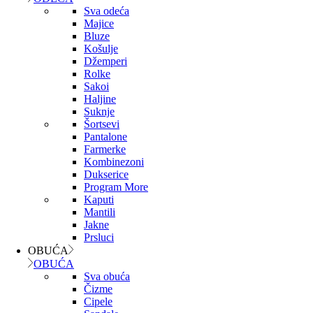
Sva odeća
Majice
Bluze
Košulje
Džemperi
Rolke
Sakoi
Haljine
Suknje
Šortsevi
Pantalone
Farmerke
Kombinezoni
Dukserice
Program More
Kaputi
Mantili
Jakne
Prsluci
OBUĆA
OBUĆA
Sva obuća
Čizme
Cipele