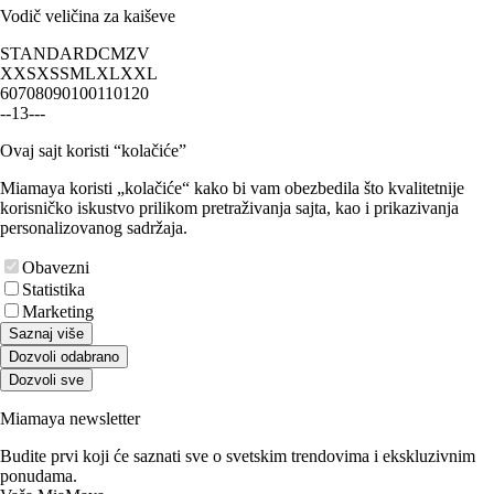
Vodič veličina za kaiševe
STANDARD
CM
ZV
XXS
XS
S
M
L
XL
XXL
60
70
80
90
100
110
120
-
-
1
3
-
-
-
Ovaj sajt koristi “kolačiće”
Miamaya koristi „kolačiće“ kako bi vam obezbedila što kvalitetnije
korisničko iskustvo prilikom pretraživanja sajta, kao i prikazivanja
personalizovanog sadržaja.
Obavezni
Statistika
Marketing
Saznaj više
Dozvoli odabrano
Dozvoli sve
Miamaya newsletter
Budite prvi koji će saznati sve o svetskim trendovima i ekskluzivnim
ponudama.