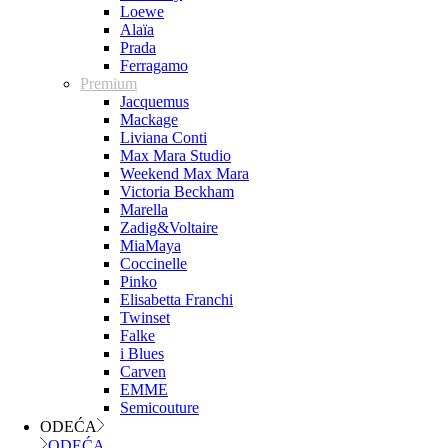
Loewe
Alaïa
Prada
Ferragamo
Premium
Jacquemus
Mackage
Liviana Conti
Max Mara Studio
Weekend Max Mara
Victoria Beckham
Marella
Zadig&Voltaire
MiaMaya
Coccinelle
Pinko
Elisabetta Franchi
Twinset
Falke
i Blues
Carven
EMME
Semicouture
ODEĆA
ODEĆA