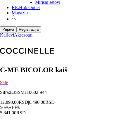
Mirisni setovi
RE:Hub Outlet
Magazin
Prijava
Registracija
Kaiševi
Aksesoari
C-ME BICOLOR kaiš
Sale
Šifra
:
E3SSM110602-944
12.890,00
RSD
|
6.490,00
RSD
50
%
+
10
%
5.841,00
RSD