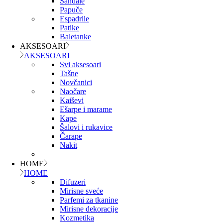
Sandale
Papuče
Espadrile
Patike
Baletanke
AKSESOARI
AKSESOARI
Svi aksesoari
Tašne
Novčanici
Naočare
Kaiševi
Ešarpe i marame
Kape
Šalovi i rukavice
Čarape
Nakit
HOME
HOME
Difuzeri
Mirisne sveće
Parfemi za tkanine
Mirisne dekoracije
Kozmetika