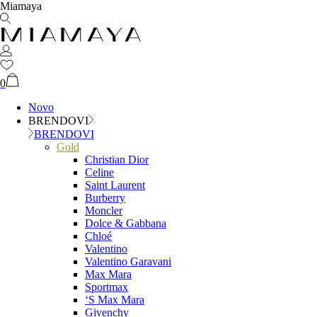
Miamaya
0
Novo
BRENDOVI
BRENDOVI
Gold
Christian Dior
Celine
Saint Laurent
Burberry
Moncler
Dolce & Gabbana
Chloé
Valentino
Valentino Garavani
Max Mara
Sportmax
‘S Max Mara
Givenchy