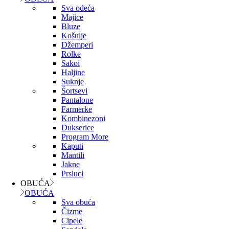
Sva odeća
Majice
Bluze
Košulje
Džemperi
Rolke
Sakoi
Haljine
Suknje
Šortsevi
Pantalone
Farmerke
Kombinezoni
Dukserice
Program More
Kaputi
Mantili
Jakne
Prsluci
OBUĆA
OBUĆA
Sva obuća
Čizme
Cipele