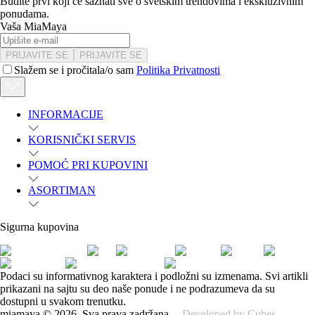
Budite prvi koji će saznati sve o svetskim trendovima i ekskluzivnim
ponudama.
Vaša MiaMaya
PRIJAVITE SE
PRIJAVITE SE
Slažem se i pročitala/o sam
Politika Privatnosti
INFORMACIJE
KORISNIČKI SERVIS
POMOĆ PRI KUPOVINI
ASORTIMAN
Sigurna kupovina
Podaci su informativnog karaktera i podložni su izmenama. Svi artikli
prikazani na sajtu su deo naše ponude i ne podrazumeva da su
dostupni u svakom trenutku.
miamaya
©
2026
.
Sva prava zadržana.
Developed by Cubes