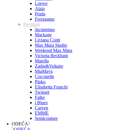
Loewe
Alaïa
Prada
Ferragamo
Premium
Jacquemus
Mackage
Liviana Conti
Max Mara Studio
Weekend Max Mara
Victoria Beckham
Marella
Zadig&Voltaire
MiaMaya
Coccinelle
Pinko
Elisabetta Franchi
Twinset
Falke
i Blues
Carven
EMME
Semicouture
ODEĆA
ODEĆA