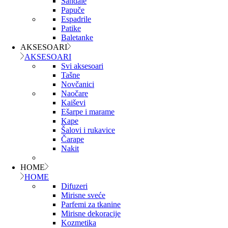
Sandale
Papuče
Espadrile
Patike
Baletanke
AKSESOARI
AKSESOARI
Svi aksesoari
Tašne
Novčanici
Naočare
Kaiševi
Ešarpe i marame
Kape
Šalovi i rukavice
Čarape
Nakit
HOME
HOME
Difuzeri
Mirisne sveće
Parfemi za tkanine
Mirisne dekoracije
Kozmetika