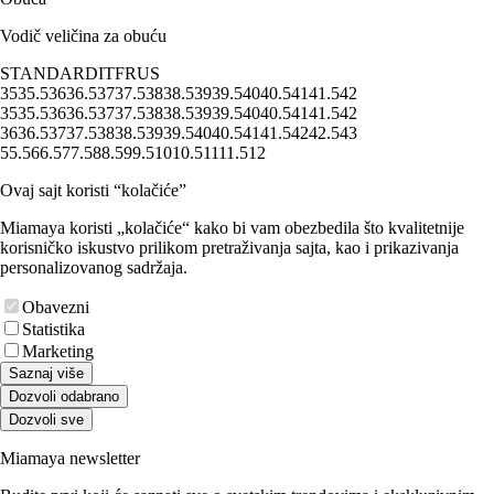
Vodič veličina za obuću
STANDARD
IT
FR
US
35
35.5
36
36.5
37
37.5
38
38.5
39
39.5
40
40.5
41
41.5
42
35
35.5
36
36.5
37
37.5
38
38.5
39
39.5
40
40.5
41
41.5
42
36
36.5
37
37.5
38
38.5
39
39.5
40
40.5
41
41.5
42
42.5
43
5
5.5
6
6.5
7
7.5
8
8.5
9
9.5
10
10.5
11
11.5
12
Ovaj sajt koristi “kolačiće”
Miamaya koristi „kolačiće“ kako bi vam obezbedila što kvalitetnije
korisničko iskustvo prilikom pretraživanja sajta, kao i prikazivanja
personalizovanog sadržaja.
Obavezni
Statistika
Marketing
Saznaj više
Dozvoli odabrano
Dozvoli sve
Miamaya newsletter