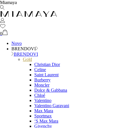
Miamaya
0
Novo
BRENDOVI
BRENDOVI
Gold
Christian Dior
Celine
Saint Laurent
Burberry
Moncler
Dolce & Gabbana
Chloé
Valentino
Valentino Garavani
Max Mara
Sportmax
‘S Max Mara
Givenchy