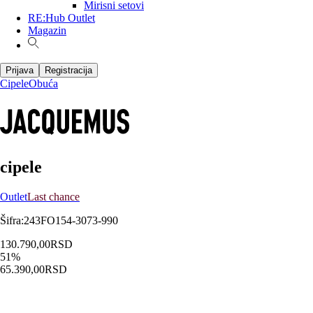
Mirisni setovi
RE:Hub Outlet
Magazin
Prijava
Registracija
Cipele
Obuća
cipele
Outlet
Last chance
Šifra
:
243FO154-3073-990
130.790,00
RSD
51
%
65.390,00
RSD