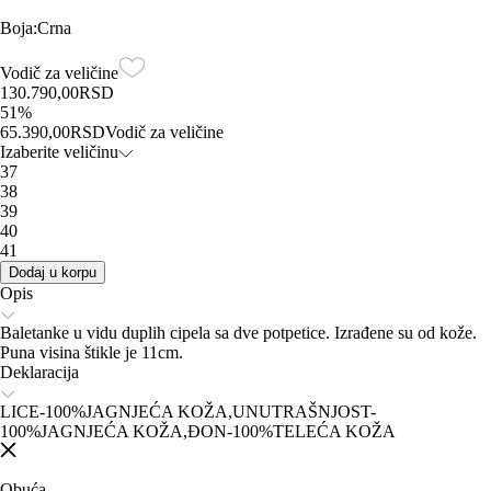
Boja
:
Crna
Vodič za veličine
130.790,00
RSD
51
%
65.390,00
RSD
Vodič za veličine
Izaberite veličinu
37
38
39
40
41
Dodaj u korpu
Opis
Baletanke u vidu duplih cipela sa dve potpetice. Izrađene su od kože.
Puna visina štikle je 11cm.
Deklaracija
LICE-100%JAGNJEĆA KOŽA,UNUTRAŠNJOST-
100%JAGNJEĆA KOŽA,ĐON-100%TELEĆA KOŽA
Obuća