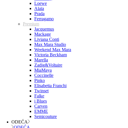
Loewe
Alaïa
Prada
Ferragamo
Premium
Jacquemus
Mackage
Liviana Conti
Max Mara Studio
Weekend Max Mara
Victoria Beckham
Marella
Zadig&Voltaire
MiaMaya
Coccinelle
Pinko
Elisabetta Franchi
Twinset
Falke
i Blues
Carven
EMME
Semicouture
ODEĆA
ODEĆA