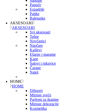
Sandale
Papuče
Espadrile
Patike
Baletanke
AKSESOARI
AKSESOARI
Svi aksesoari
Tašne
Novčanici
Naočare
Kaiševi
Ešarpe i marame
Kape
Šalovi i rukavice
Čarape
Nakit
HOME
HOME
Difuzeri
Mirisne sveće
Parfemi za tkanine
Mirisne dekoracije
Kozmetika