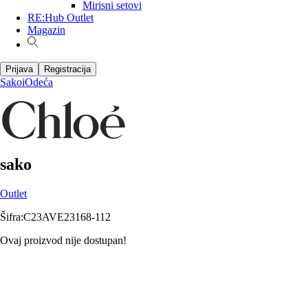
Mirisni setovi
RE:Hub Outlet
Magazin
Prijava
Registracija
Sakoi
Odeća
sako
Outlet
Šifra
:
C23AVE23168-112
Ovaj proizvod nije dostupan!