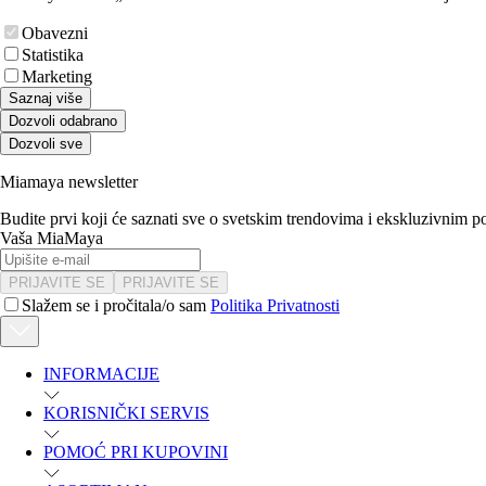
Obavezni
Statistika
Marketing
Saznaj više
Dozvoli odabrano
Dozvoli sve
Miamaya newsletter
Budite prvi koji će saznati sve o svetskim trendovima i ekskluzivnim 
Vaša MiaMaya
PRIJAVITE SE
PRIJAVITE SE
Slažem se i pročitala/o sam
Politika Privatnosti
INFORMACIJE
KORISNIČKI SERVIS
POMOĆ PRI KUPOVINI