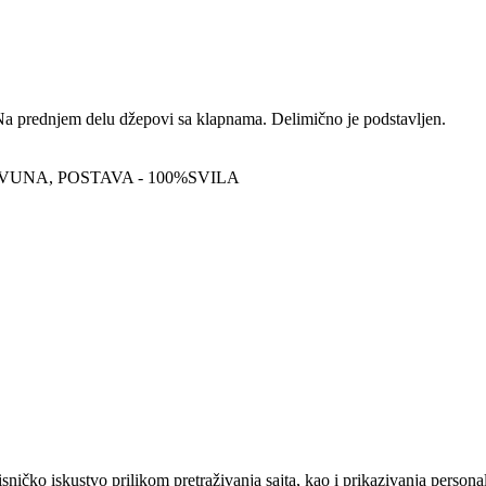
a prednjem delu džepovi sa klapnama. Delimično je podstavljen.
UNA, POSTAVA - 100%SVILA
sničko iskustvo prilikom pretraživanja sajta, kao i prikazivanja persona