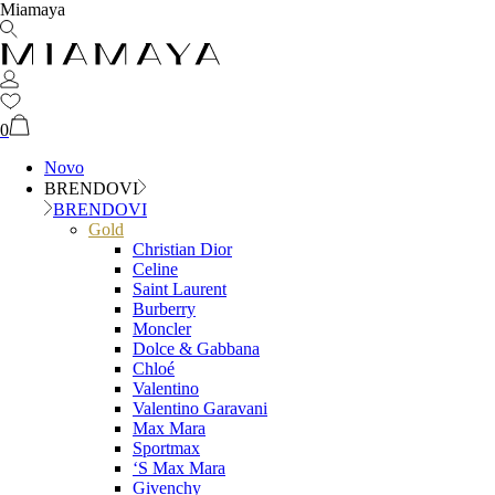
Miamaya
0
Novo
BRENDOVI
BRENDOVI
Gold
Christian Dior
Celine
Saint Laurent
Burberry
Moncler
Dolce & Gabbana
Chloé
Valentino
Valentino Garavani
Max Mara
Sportmax
‘S Max Mara
Givenchy