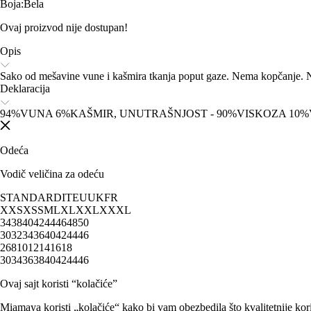
Boja
:
Bela
Ovaj proizvod nije dostupan!
Opis
Sako od mešavine vune i kašmira tkanja poput gaze. Nema kopčanje. N
Deklaracija
94%VUNA 6%KAŠMIR, UNUTRAŠNJOST - 90%VISKOZA 10%V
Odeća
Vodič veličina za odeću
STANDARD
IT
EU
UK
FR
XXS
XS
S
M
L
XL
XXL
XXXL
34
38
40
42
44
46
48
50
30
32
34
36
40
42
44
46
2
6
8
10
12
14
16
18
30
34
36
38
40
42
44
46
Ovaj sajt koristi “kolačiće”
Miamaya koristi „kolačiće“ kako bi vam obezbedila što kvalitetnije kori