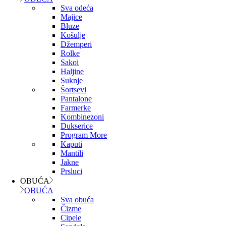
Sva odeća
Majice
Bluze
Košulje
Džemperi
Rolke
Sakoi
Haljine
Suknje
Šortsevi
Pantalone
Farmerke
Kombinezoni
Dukserice
Program More
Kaputi
Mantili
Jakne
Prsluci
OBUĆA
OBUĆA
Sva obuća
Čizme
Cipele