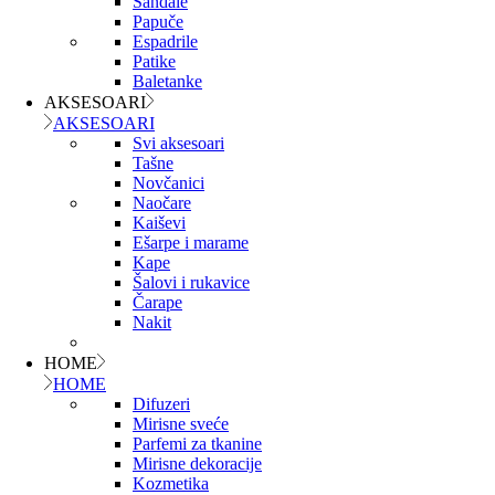
Sandale
Papuče
Espadrile
Patike
Baletanke
AKSESOARI
AKSESOARI
Svi aksesoari
Tašne
Novčanici
Naočare
Kaiševi
Ešarpe i marame
Kape
Šalovi i rukavice
Čarape
Nakit
HOME
HOME
Difuzeri
Mirisne sveće
Parfemi za tkanine
Mirisne dekoracije
Kozmetika