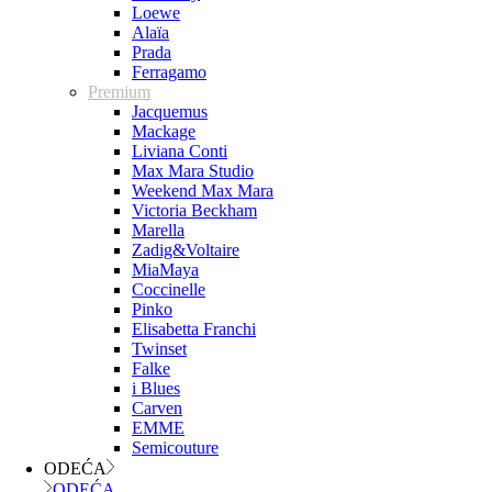
Loewe
Alaïa
Prada
Ferragamo
Premium
Jacquemus
Mackage
Liviana Conti
Max Mara Studio
Weekend Max Mara
Victoria Beckham
Marella
Zadig&Voltaire
MiaMaya
Coccinelle
Pinko
Elisabetta Franchi
Twinset
Falke
i Blues
Carven
EMME
Semicouture
ODEĆA
ODEĆA