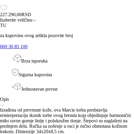
227.290,00
RSD
Izaberite veličinu
TU
za kupovinu ovog artikla pozovite broj
069 30 85 100
Brza isporuka
Sigurna kupovina
Jednostavan povrat
Opis
Izrađena od prevrnute kože, ova Marcie torba predstavlja
reinterpretaciju ikonik torbe ovog brenda koja objedinjuje harmonični
miks ravne gornje linije i polukružne donje. Štepovi su naglašeni na
prednjem delu. Ručka za nošenje u ruci je ručno obmotana kožnom
trakom. Dimenzije 34x20x8,5 cm.