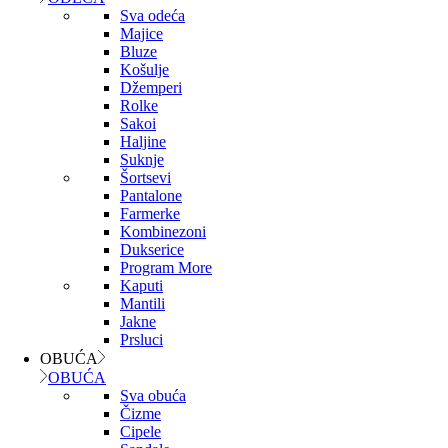
Sva odeća
Majice
Bluze
Košulje
Džemperi
Rolke
Sakoi
Haljine
Suknje
Šortsevi
Pantalone
Farmerke
Kombinezoni
Dukserice
Program More
Kaputi
Mantili
Jakne
Prsluci
OBUĆA
OBUĆA
Sva obuća
Čizme
Cipele