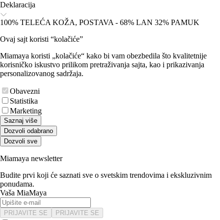
Deklaracija
100% TELEĆA KOŽA, POSTAVA - 68% LAN 32% PAMUK
Ovaj sajt koristi “kolačiće”
Miamaya koristi „kolačiće“ kako bi vam obezbedila što kvalitetnije
korisničko iskustvo prilikom pretraživanja sajta, kao i prikazivanja
personalizovanog sadržaja.
Obavezni
Statistika
Marketing
Saznaj više
Dozvoli odabrano
Dozvoli sve
Miamaya newsletter
Budite prvi koji će saznati sve o svetskim trendovima i ekskluzivnim
ponudama.
Vaša MiaMaya
PRIJAVITE SE
PRIJAVITE SE