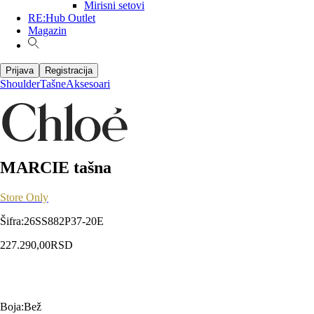
Mirisni setovi
RE:Hub Outlet
Magazin
Prijava
Registracija
Shoulder
Tašne
Aksesoari
MARCIE tašna
Store Only
Šifra
:
26SS882P37-20E
227.290,00
RSD
Boja
:
Bež