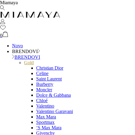
Miamaya
0
Novo
BRENDOVI
BRENDOVI
Gold
Christian Dior
Celine
Saint Laurent
Burberry
Moncler
Dolce & Gabbana
Chloé
Valentino
Valentino Garavani
Max Mara
Sportmax
‘S Max Mara
Givenchy