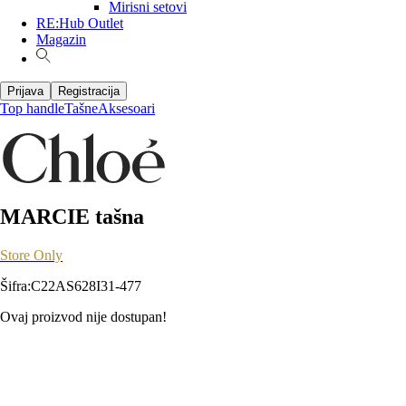
Mirisni setovi
RE:Hub Outlet
Magazin
Prijava
Registracija
Top handle
Tašne
Aksesoari
MARCIE tašna
Store Only
Šifra
:
C22AS628I31-477
Ovaj proizvod nije dostupan!