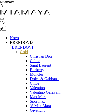
Miamaya
0
Novo
BRENDOVI
BRENDOVI
Gold
Christian Dior
Celine
Saint Laurent
Burberry
Moncler
Dolce & Gabbana
Chloé
Valentino
Valentino Garavani
Max Mara
Sportmax
‘S Max Mara
Givenchy