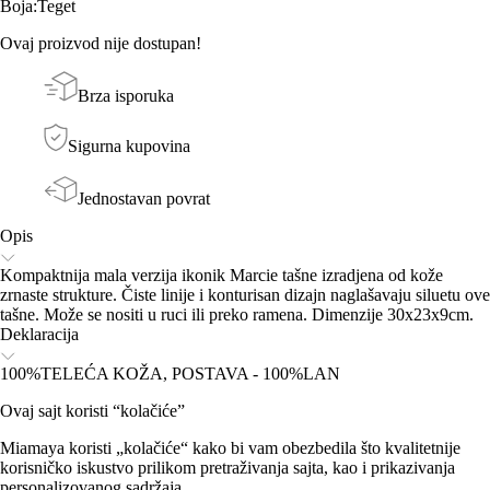
Boja
:
Teget
Ovaj proizvod nije dostupan!
Brza isporuka
Sigurna kupovina
Jednostavan povrat
Opis
Kompaktnija mala verzija ikonik Marcie tašne izradjena od kože
zrnaste strukture. Čiste linije i konturisan dizajn naglašavaju siluetu ove
tašne. Može se nositi u ruci ili preko ramena. Dimenzije 30x23x9cm.
Deklaracija
100%TELEĆA KOŽA, POSTAVA - 100%LAN
Ovaj sajt koristi “kolačiće”
Miamaya koristi „kolačiće“ kako bi vam obezbedila što kvalitetnije
korisničko iskustvo prilikom pretraživanja sajta, kao i prikazivanja
personalizovanog sadržaja.