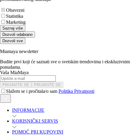
Obavezni
Statistika
Marketing
Saznaj više
Dozvoli odabrano
Dozvoli sve
Miamaya newsletter
Budite prvi koji će saznati sve o svetskim trendovima i ekskluzivnim
ponudama.
Vaša MiaMaya
PRIJAVITE SE
PRIJAVITE SE
Slažem se i pročitala/o sam
Politika Privatnosti
INFORMACIJE
KORISNIČKI SERVIS
POMOĆ PRI KUPOVINI