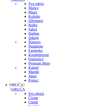
Sva odeća
Majice
Bluze
Košulje
Džemperi
Rolke
Sakoi
Haljine
Suknje
Šortsevi
Pantalone
Farmerke
Kombinezoni
Dukserice
Program More
Kaputi
Mantili
Jakne
Prsluci
OBUĆA
OBUĆA
Sva obuća
Čizme
Cipele