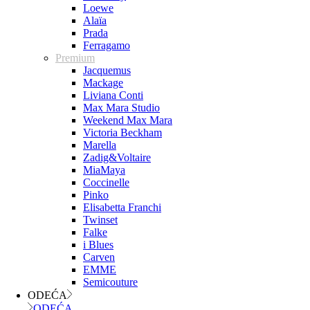
Loewe
Alaïa
Prada
Ferragamo
Premium
Jacquemus
Mackage
Liviana Conti
Max Mara Studio
Weekend Max Mara
Victoria Beckham
Marella
Zadig&Voltaire
MiaMaya
Coccinelle
Pinko
Elisabetta Franchi
Twinset
Falke
i Blues
Carven
EMME
Semicouture
ODEĆA
ODEĆA