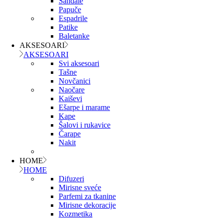
Sandale
Papuče
Espadrile
Patike
Baletanke
AKSESOARI
AKSESOARI
Svi aksesoari
Tašne
Novčanici
Naočare
Kaiševi
Ešarpe i marame
Kape
Šalovi i rukavice
Čarape
Nakit
HOME
HOME
Difuzeri
Mirisne sveće
Parfemi za tkanine
Mirisne dekoracije
Kozmetika