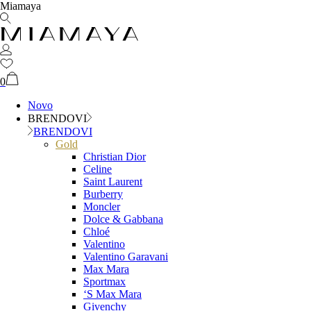
Miamaya
0
Novo
BRENDOVI
BRENDOVI
Gold
Christian Dior
Celine
Saint Laurent
Burberry
Moncler
Dolce & Gabbana
Chloé
Valentino
Valentino Garavani
Max Mara
Sportmax
‘S Max Mara
Givenchy