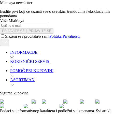
Miamaya newsletter
Budite prvi koji će saznati sve o svetskim trendovima i ekskluzivnim
ponudama.
Vaša MiaMaya
PRIJAVITE SE
PRIJAVITE SE
Slažem se i pročitala/o sam
Politika Privatnosti
INFORMACIJE
KORISNIČKI SERVIS
POMOĆ PRI KUPOVINI
ASORTIMAN
Sigurna kupovina
Podaci su informativnog karaktera i podložni su izmenama. Svi artikli