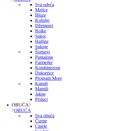
Sva odeća
Majice
Bluze
Košulje
Džemperi
Rolke
Sakoi
Haljine
Suknje
Šortsevi
Pantalone
Farmerke
Kombinezoni
Dukserice
Program More
Kaputi
Mantili
Jakne
Prsluci
OBUĆA
OBUĆA
Sva obuća
Čizme
Cipele