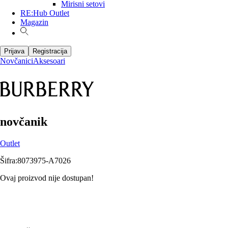
Mirisni setovi
RE:Hub Outlet
Magazin
Prijava
Registracija
Novčanici
Aksesoari
novčanik
Outlet
Šifra
:
8073975-A7026
Ovaj proizvod nije dostupan!