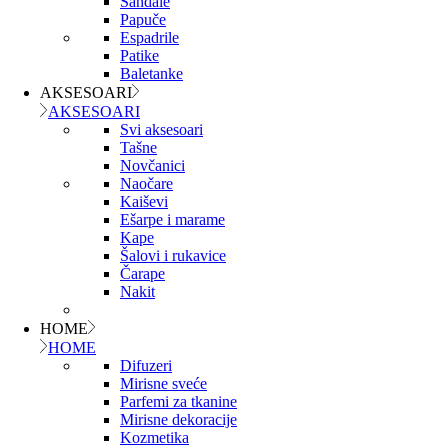
Sandale
Papuče
Espadrile
Patike
Baletanke
AKSESOARI
AKSESOARI
Svi aksesoari
Tašne
Novčanici
Naočare
Kaiševi
Ešarpe i marame
Kape
Šalovi i rukavice
Čarape
Nakit
HOME
HOME
Difuzeri
Mirisne sveće
Parfemi za tkanine
Mirisne dekoracije
Kozmetika