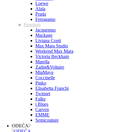
Loewe
Alaïa
Prada
Ferragamo
Premium
Jacquemus
Mackage
Liviana Conti
Max Mara Studio
Weekend Max Mara
Victoria Beckham
Marella
Zadig&Voltaire
MiaMaya
Coccinelle
Pinko
Elisabetta Franchi
Twinset
Falke
i Blues
Carven
EMME
Semicouture
ODEĆA
ODEĆA