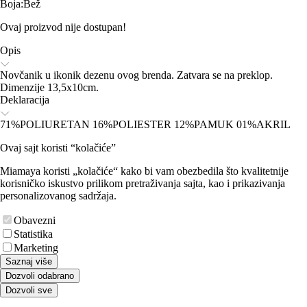
Boja
:
Bež
Ovaj proizvod nije dostupan!
Opis
Novčanik u ikonik dezenu ovog brenda. Zatvara se na preklop.
Dimenzije 13,5x10cm.
Deklaracija
71%POLIURETAN 16%POLIESTER 12%PAMUK 01%AKRIL
Ovaj sajt koristi “kolačiće”
Miamaya koristi „kolačiće“ kako bi vam obezbedila što kvalitetnije
korisničko iskustvo prilikom pretraživanja sajta, kao i prikazivanja
personalizovanog sadržaja.
Obavezni
Statistika
Marketing
Saznaj više
Dozvoli odabrano
Dozvoli sve