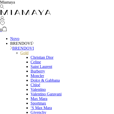
Miamaya
0
Novo
BRENDOVI
BRENDOVI
Gold
Christian Dior
Celine
Saint Laurent
Burberry
Moncler
Dolce & Gabbana
Chloé
Valentino
Valentino Garavani
Max Mara
Sportmax
‘S Max Mara
Givenchy