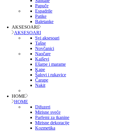
Sandale
Papuče
Espadrile
Patike
Baletanke
AKSESOARI
AKSESOARI
Svi aksesoari
Tašne
Novčanici
Naočare
Kaiševi
Ešarpe i marame
Kape
Šalovi i rukavice
Čarape
Nakit
HOME
HOME
Difuzeri
Mirisne sveće
Parfemi za tkanine
Mirisne dekoracije
Kozmetika