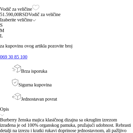
Vodič za veličine
51.590,00
RSD
Vodič za veličine
Izaberite veličinu
S
M
L
za kupovinu ovog artikla pozovite broj
069 30 85 100
Brza isporuka
Sigurna kupovina
Jednostavan povrat
Opis
Burberry ženska majica klasičnog dizajna sa okruglim izrezom
izrađena je od 100% organskog pamuka, pružajući udobnost. Rebrasti
detalji na izrezu i kratki rukavi doprinose jednostavnom, ali pažljivo