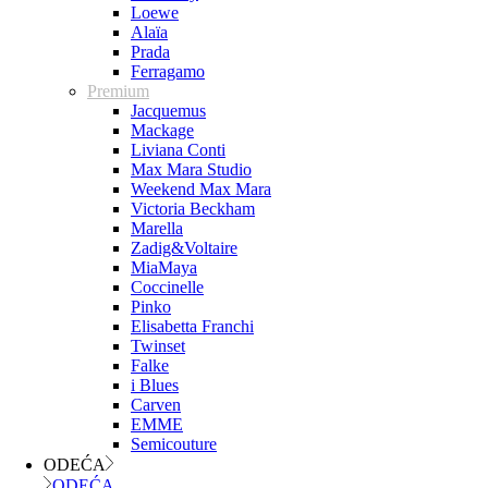
Loewe
Alaïa
Prada
Ferragamo
Premium
Jacquemus
Mackage
Liviana Conti
Max Mara Studio
Weekend Max Mara
Victoria Beckham
Marella
Zadig&Voltaire
MiaMaya
Coccinelle
Pinko
Elisabetta Franchi
Twinset
Falke
i Blues
Carven
EMME
Semicouture
ODEĆA
ODEĆA