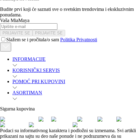
Budite prvi koji će saznati sve o svetskim trendovima i ekskluzivnim
ponudama.
Vaša MiaMaya
PRIJAVITE SE
PRIJAVITE SE
Slažem se i pročitala/o sam
Politika Privatnosti
INFORMACIJE
KORISNIČKI SERVIS
POMOĆ PRI KUPOVINI
ASORTIMAN
Sigurna kupovina
Podaci su informativnog karaktera i podložni su izmenama. Svi artikli
prikazani na sajtu su deo naše ponude i ne podrazumeva da su