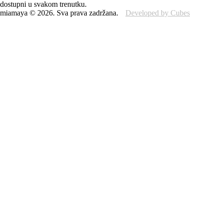
dostupni u svakom trenutku.
miamaya
©
2026
.
Sva prava zadržana.
Developed by Cubes