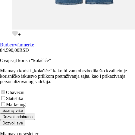
+
Burberry
farmerke
84.590,00
RSD
Ovaj sajt koristi “kolačiće”
Miamaya koristi „kolačiće“ kako bi vam obezbedila što kvalitetnije
korisničko iskustvo prilikom pretraživanja sajta, kao i prikazivanja
personalizovanog sadržaja.
Obavezni
Statistika
Marketing
Saznaj više
Dozvoli odabrano
Dozvoli sve
Miamaya newsletter