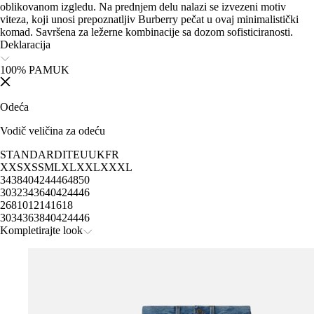
oblikovanom izgledu. Na prednjem delu nalazi se izvezeni motiv
viteza, koji unosi prepoznatljiv Burberry pečat u ovaj minimalistički
komad. Savršena za ležerne kombinacije sa dozom sofisticiranosti.
Deklaracija
100% PAMUK
Odeća
Vodič veličina za odeću
STANDARD
IT
EU
UK
FR
XXS
XS
S
M
L
XL
XXL
XXXL
34
38
40
42
44
46
48
50
30
32
34
36
40
42
44
46
2
6
8
10
12
14
16
18
30
34
36
38
40
42
44
46
Kompletirajte look