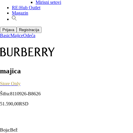
Mirisni setovi
RE:Hub Outlet
Magazin
Prijava
Registracija
Basic
Majice
Odeća
majica
Store Only
Šifra
:
8110926-B8626
51.590,00
RSD
Boja
:
Bež