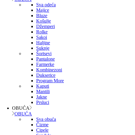
Sva odeća
Majice
Bluze
Košulje
Džemperi
Rolke
Sakoi
Haljine
Suknje
Šortsevi
Pantalone
Farmerke
Kombinezoni
Dukserice
Program More
Kaputi
Mantili
Jakne
Prsluci
OBUĆA
OBUĆA
Sva obuća
Čizme
Cipele