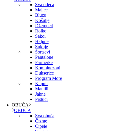
Sva odeća
Majice
Bluze
Košulje
Džemperi
Rolke
Sakoi
Haljine
Suknje
Šortsevi
Pantalone
Farmerke
Kombinezoni
Dukserice
Program More
Kaputi
Mantili
Jakne
Prsluci
OBUĆA
OBUĆA
Sva obuća
Čizme
Cipele