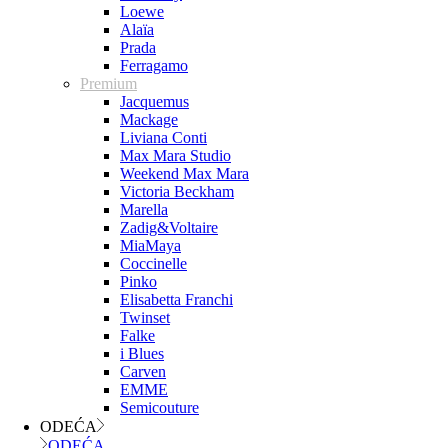
Loewe
Alaïa
Prada
Ferragamo
Premium
Jacquemus
Mackage
Liviana Conti
Max Mara Studio
Weekend Max Mara
Victoria Beckham
Marella
Zadig&Voltaire
MiaMaya
Coccinelle
Pinko
Elisabetta Franchi
Twinset
Falke
i Blues
Carven
EMME
Semicouture
ODEĆA
ODEĆA