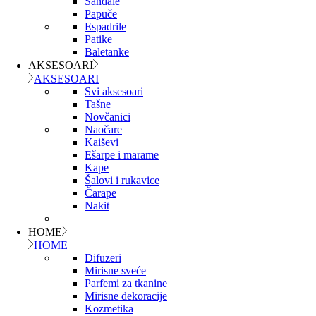
Sandale
Papuče
Espadrile
Patike
Baletanke
AKSESOARI
AKSESOARI
Svi aksesoari
Tašne
Novčanici
Naočare
Kaiševi
Ešarpe i marame
Kape
Šalovi i rukavice
Čarape
Nakit
HOME
HOME
Difuzeri
Mirisne sveće
Parfemi za tkanine
Mirisne dekoracije
Kozmetika