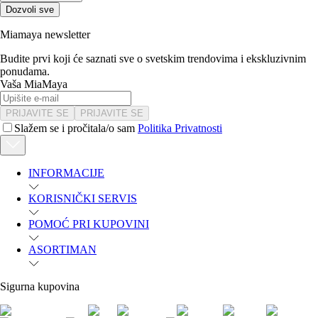
Dozvoli sve
Miamaya newsletter
Budite prvi koji će saznati sve o svetskim trendovima i ekskluzivnim
ponudama.
Vaša MiaMaya
PRIJAVITE SE
PRIJAVITE SE
Slažem se i pročitala/o sam
Politika Privatnosti
INFORMACIJE
KORISNIČKI SERVIS
POMOĆ PRI KUPOVINI
ASORTIMAN
Sigurna kupovina