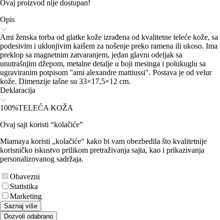
Ovaj proizvod nije dostupan!
Opis
Ami ženska torba od glatke kože izrađena od kvalitetne teleće kože, sa
podesivim i uklonjivim kaišem za nošenje preko ramena ili ukoso. Ima
preklop sa magnetnim zatvaranjem, jedan glavni odeljak sa
unutrašnjim džepom, metalne detalje u boji mesinga i polukuglu sa
ugraviranim potpisom "ami alexandre mattiussi". Postava je od velur
kože. Dimenzije tašne su 33×17,5×12 cm.
Deklaracija
100%TELEĆA KOŽA
Ovaj sajt koristi “kolačiće”
Miamaya koristi „kolačiće“ kako bi vam obezbedila što kvalitetnije
korisničko iskustvo prilikom pretraživanja sajta, kao i prikazivanja
personalizovanog sadržaja.
Obavezni
Statistika
Marketing
Saznaj više
Dozvoli odabrano