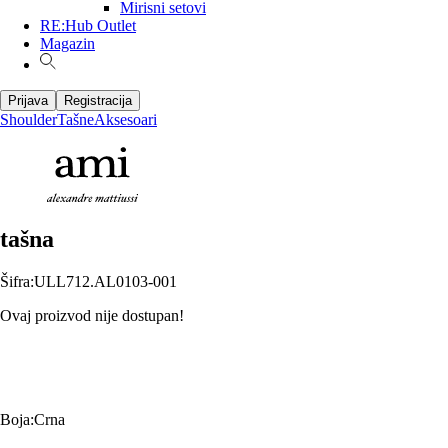
Mirisni setovi
RE:Hub Outlet
Magazin
Prijava
Registracija
Shoulder
Tašne
Aksesoari
tašna
Šifra
:
ULL712.AL0103-001
Ovaj proizvod nije dostupan!
Boja
:
Crna