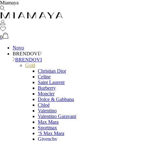
Miamaya
0
Novo
BRENDOVI
BRENDOVI
Gold
Christian Dior
Celine
Saint Laurent
Burberry
Moncler
Dolce & Gabbana
Chloé
Valentino
Valentino Garavani
Max Mara
Sportmax
‘S Max Mara
Givenchy