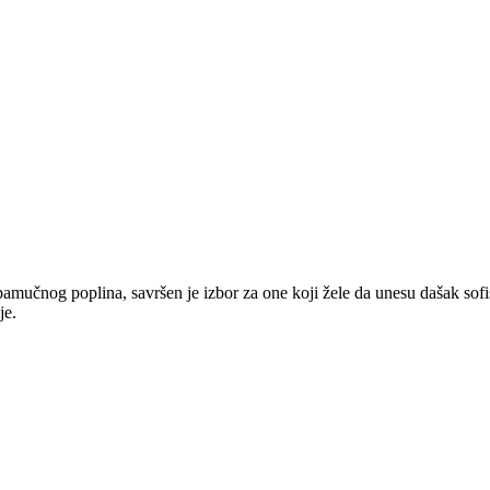
mučnog poplina, savršen je izbor za one koji žele da unesu dašak sofis
je.