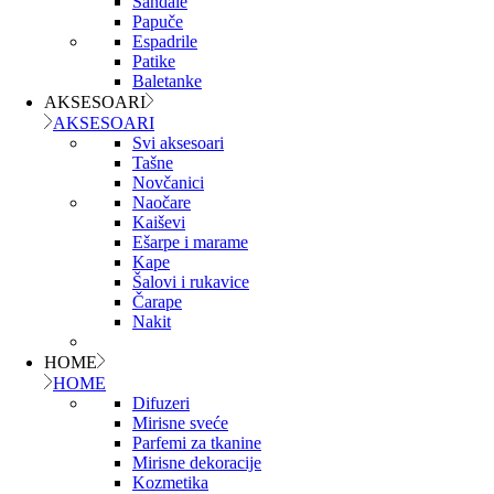
Sandale
Papuče
Espadrile
Patike
Baletanke
AKSESOARI
AKSESOARI
Svi aksesoari
Tašne
Novčanici
Naočare
Kaiševi
Ešarpe i marame
Kape
Šalovi i rukavice
Čarape
Nakit
HOME
HOME
Difuzeri
Mirisne sveće
Parfemi za tkanine
Mirisne dekoracije
Kozmetika