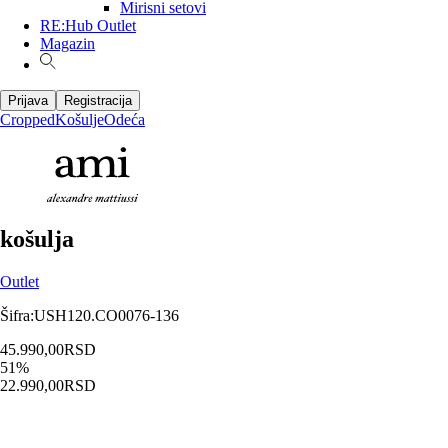
Mirisni setovi
RE:Hub Outlet
Magazin
Prijava
Registracija
Cropped
Košulje
Odeća
košulja
Outlet
Šifra
:
USH120.CO0076-136
45.990,00
RSD
51
%
22.990,00
RSD