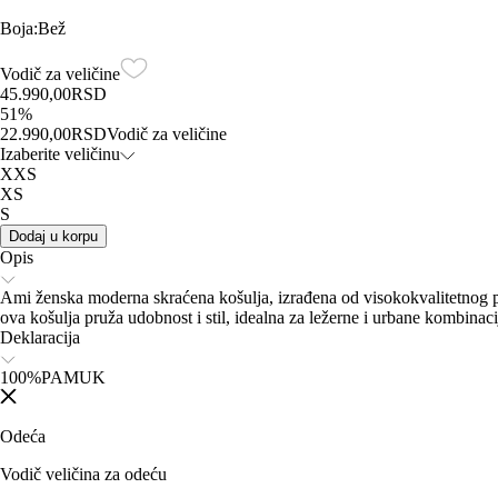
Boja
:
Bež
Vodič za veličine
45.990,00
RSD
51
%
22.990,00
RSD
Vodič za veličine
Izaberite veličinu
XXS
XS
S
Dodaj u korpu
Opis
Ami ženska moderna skraćena košulja, izrađena od visokokvalitetnog pa
ova košulja pruža udobnost i stil, idealna za ležerne i urbane kombinaci
Deklaracija
100%PAMUK
Odeća
Vodič veličina za odeću