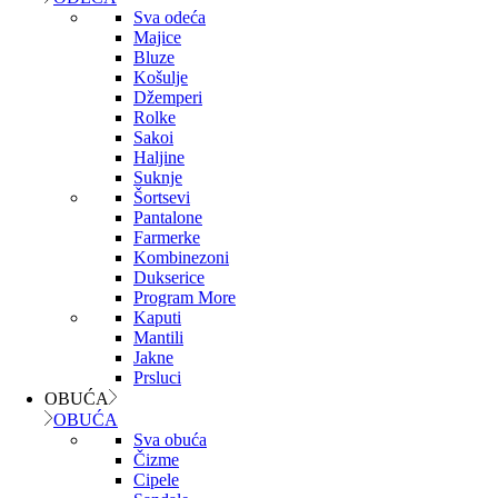
Sva odeća
Majice
Bluze
Košulje
Džemperi
Rolke
Sakoi
Haljine
Suknje
Šortsevi
Pantalone
Farmerke
Kombinezoni
Dukserice
Program More
Kaputi
Mantili
Jakne
Prsluci
OBUĆA
OBUĆA
Sva obuća
Čizme
Cipele