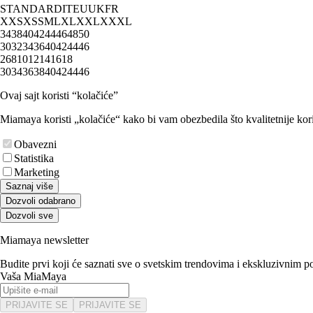
STANDARD
IT
EU
UK
FR
XXS
XS
S
M
L
XL
XXL
XXXL
34
38
40
42
44
46
48
50
30
32
34
36
40
42
44
46
2
6
8
10
12
14
16
18
30
34
36
38
40
42
44
46
Ovaj sajt koristi “kolačiće”
Miamaya koristi „kolačiće“ kako bi vam obezbedila što kvalitetnije kori
Obavezni
Statistika
Marketing
Saznaj više
Dozvoli odabrano
Dozvoli sve
Miamaya newsletter
Budite prvi koji će saznati sve o svetskim trendovima i ekskluzivnim 
Vaša MiaMaya
PRIJAVITE SE
PRIJAVITE SE