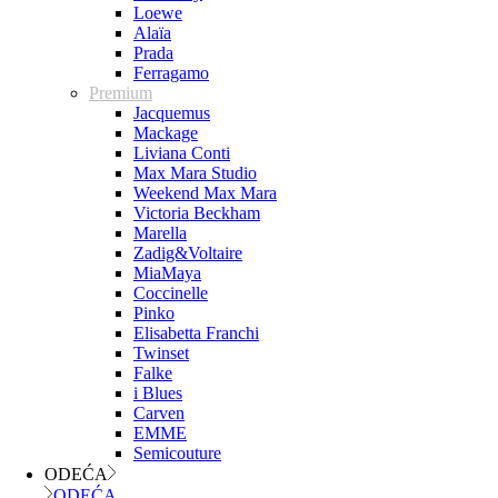
Loewe
Alaïa
Prada
Ferragamo
Premium
Jacquemus
Mackage
Liviana Conti
Max Mara Studio
Weekend Max Mara
Victoria Beckham
Marella
Zadig&Voltaire
MiaMaya
Coccinelle
Pinko
Elisabetta Franchi
Twinset
Falke
i Blues
Carven
EMME
Semicouture
ODEĆA
ODEĆA