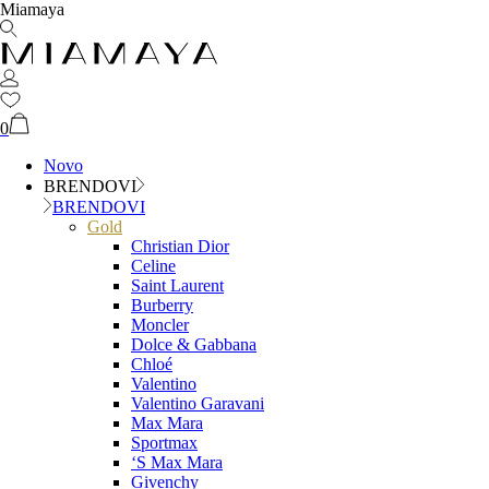
Miamaya
0
Novo
BRENDOVI
BRENDOVI
Gold
Christian Dior
Celine
Saint Laurent
Burberry
Moncler
Dolce & Gabbana
Chloé
Valentino
Valentino Garavani
Max Mara
Sportmax
‘S Max Mara
Givenchy