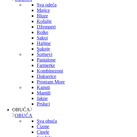
Sva odeća
Majice
Bluze
Košulje
Džemperi
Rolke
Sakoi
Haljine
Suknje
Šortsevi
Pantalone
Farmerke
Kombinezoni
Dukserice
Program More
Kaputi
Mantili
Jakne
Prsluci
OBUĆA
OBUĆA
Sva obuća
Čizme
Cipele