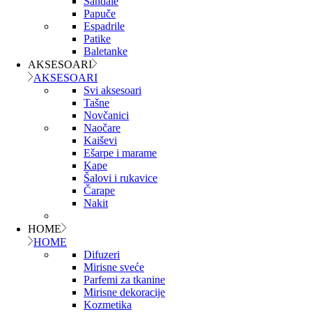
Sandale
Papuče
Espadrile
Patike
Baletanke
AKSESOARI
AKSESOARI
Svi aksesoari
Tašne
Novčanici
Naočare
Kaiševi
Ešarpe i marame
Kape
Šalovi i rukavice
Čarape
Nakit
HOME
HOME
Difuzeri
Mirisne sveće
Parfemi za tkanine
Mirisne dekoracije
Kozmetika