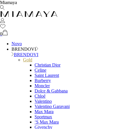
Miamaya
0
Novo
BRENDOVI
BRENDOVI
Gold
Christian Dior
Celine
Saint Laurent
Burberry
Moncler
Dolce & Gabbana
Chloé
Valentino
Valentino Garavani
Max Mara
Sportmax
‘S Max Mara
Givenchy