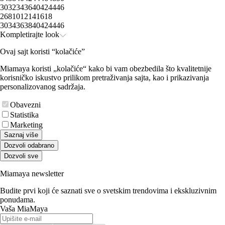
30
32
34
36
40
42
44
46
2
6
8
10
12
14
16
18
30
34
36
38
40
42
44
46
Kompletirajte look
Ovaj sajt koristi “kolačiće”
Miamaya koristi „kolačiće“ kako bi vam obezbedila što kvalitetnije
korisničko iskustvo prilikom pretraživanja sajta, kao i prikazivanja
personalizovanog sadržaja.
Obavezni
Statistika
Marketing
Saznaj više
Dozvoli odabrano
Dozvoli sve
Miamaya newsletter
Budite prvi koji će saznati sve o svetskim trendovima i ekskluzivnim
ponudama.
Vaša MiaMaya