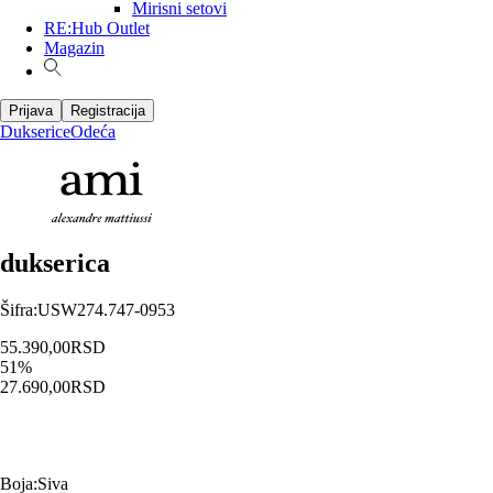
Mirisni setovi
RE:Hub Outlet
Magazin
Prijava
Registracija
Dukserice
Odeća
dukserica
Šifra
:
USW274.747-0953
55.390,00
RSD
51
%
27.690,00
RSD
Boja
:
Siva