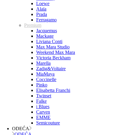
Loewe
Alaïa
Prada
Ferragamo
Premium
Jacquemus
Mackage
Liviana Conti
Max Mara Studio
Weekend Max Mara
Victoria Beckham
Marella
Zadig&Voltaire
MiaMaya
Coccinelle
Pinko
Elisabetta Franchi
Twinset
Falke
i Blues
Carven
EMME
Semicouture
ODEĆA
ODEĆA