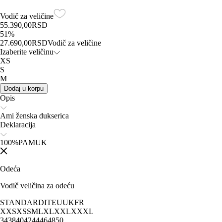
Vodič za veličine
55.390,00
RSD
51
%
27.690,00
RSD
Vodič za veličine
Izaberite veličinu
XS
S
M
Dodaj u korpu
Opis
Ami ženska dukserica
Deklaracija
100%PAMUK
Odeća
Vodič veličina za odeću
STANDARD
IT
EU
UK
FR
XXS
XS
S
M
L
XL
XXL
XXXL
34
38
40
42
44
46
48
50