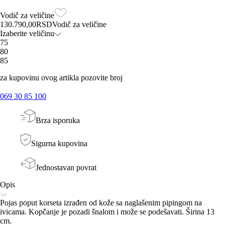
Vodič za veličine
130.790,00
RSD
Vodič za veličine
Izaberite veličinu
75
80
85
za kupovinu ovog artikla pozovite broj
069 30 85 100
Brza isporuka
Sigurna kupovina
Jednostavan povrat
Opis
Pojas poput korseta izrađen od kože sa naglašenim pipingom na
ivicama. Kopčanje je pozadi šnalom i može se podešavati. Širina 13
cm.