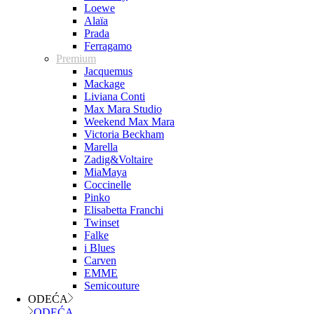
Loewe
Alaïa
Prada
Ferragamo
Premium
Jacquemus
Mackage
Liviana Conti
Max Mara Studio
Weekend Max Mara
Victoria Beckham
Marella
Zadig&Voltaire
MiaMaya
Coccinelle
Pinko
Elisabetta Franchi
Twinset
Falke
i Blues
Carven
EMME
Semicouture
ODEĆA
ODEĆA