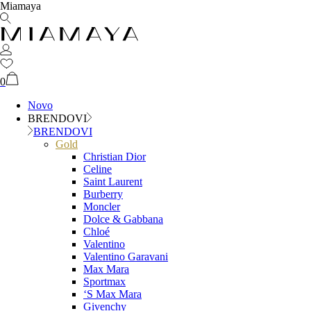
Miamaya
0
Novo
BRENDOVI
BRENDOVI
Gold
Christian Dior
Celine
Saint Laurent
Burberry
Moncler
Dolce & Gabbana
Chloé
Valentino
Valentino Garavani
Max Mara
Sportmax
‘S Max Mara
Givenchy