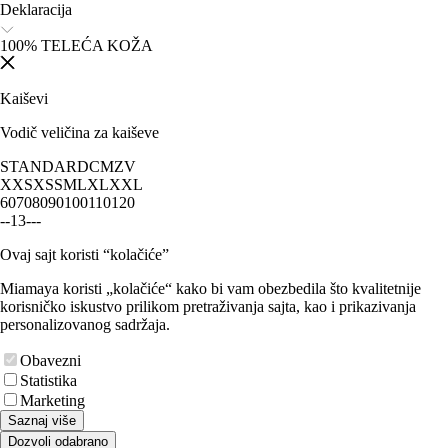
Deklaracija
100% TELEĆA KOŽA
Kaiševi
Vodič veličina za kaiševe
STANDARD
CM
ZV
XXS
XS
S
M
L
XL
XXL
60
70
80
90
100
110
120
-
-
1
3
-
-
-
Ovaj sajt koristi “kolačiće”
Miamaya koristi „kolačiće“ kako bi vam obezbedila što kvalitetnije
korisničko iskustvo prilikom pretraživanja sajta, kao i prikazivanja
personalizovanog sadržaja.
Obavezni
Statistika
Marketing
Saznaj više
Dozvoli odabrano