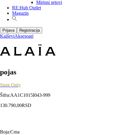
Mirisni setovi
RE:Hub Outlet
Magazin
Prijava
Registracija
Kaiševi
Aksesoari
pojas
Store Only
Šifra
:
AA1C1015I043-999
130.790,00
RSD
Boja
:
Crna