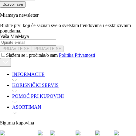
Dozvoli sve
Miamaya newsletter
Budite prvi koji će saznati sve o svetskim trendovima i ekskluzivnim
ponudama.
Vaša MiaMaya
PRIJAVITE SE
PRIJAVITE SE
Slažem se i pročitala/o sam
Politika Privatnosti
INFORMACIJE
KORISNIČKI SERVIS
POMOĆ PRI KUPOVINI
ASORTIMAN
Sigurna kupovina