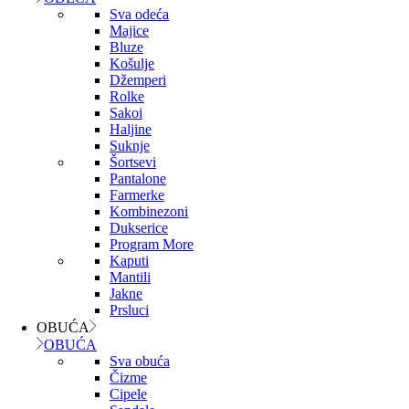
Sva odeća
Majice
Bluze
Košulje
Džemperi
Rolke
Sakoi
Haljine
Suknje
Šortsevi
Pantalone
Farmerke
Kombinezoni
Dukserice
Program More
Kaputi
Mantili
Jakne
Prsluci
OBUĆA
OBUĆA
Sva obuća
Čizme
Cipele