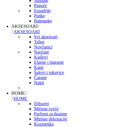
Sandale
Papuče
Espadrile
Patike
Baletanke
AKSESOARI
AKSESOARI
Svi aksesoari
Tašne
Novčanici
Naočare
Kaiševi
Ešarpe i marame
Kape
Šalovi i rukavice
Čarape
Nakit
HOME
HOME
Difuzeri
Mirisne sveće
Parfemi za tkanine
Mirisne dekoracije
Kozmetika