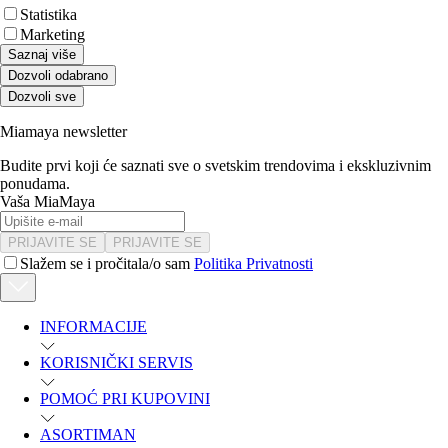
Statistika
Marketing
Saznaj više
Dozvoli odabrano
Dozvoli sve
Miamaya newsletter
Budite prvi koji će saznati sve o svetskim trendovima i ekskluzivnim
ponudama.
Vaša MiaMaya
PRIJAVITE SE
PRIJAVITE SE
Slažem se i pročitala/o sam
Politika Privatnosti
INFORMACIJE
KORISNIČKI SERVIS
POMOĆ PRI KUPOVINI
ASORTIMAN