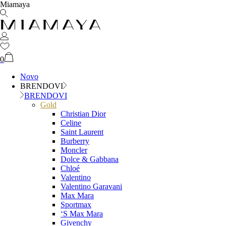
Miamaya
0
Novo
BRENDOVI
BRENDOVI
Gold
Christian Dior
Celine
Saint Laurent
Burberry
Moncler
Dolce & Gabbana
Chloé
Valentino
Valentino Garavani
Max Mara
Sportmax
‘S Max Mara
Givenchy