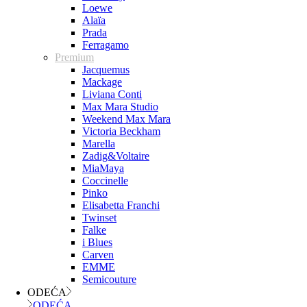
Loewe
Alaïa
Prada
Ferragamo
Premium
Jacquemus
Mackage
Liviana Conti
Max Mara Studio
Weekend Max Mara
Victoria Beckham
Marella
Zadig&Voltaire
MiaMaya
Coccinelle
Pinko
Elisabetta Franchi
Twinset
Falke
i Blues
Carven
EMME
Semicouture
ODEĆA
ODEĆA