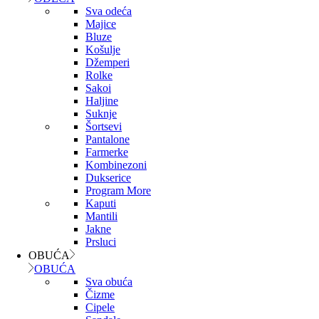
Sva odeća
Majice
Bluze
Košulje
Džemperi
Rolke
Sakoi
Haljine
Suknje
Šortsevi
Pantalone
Farmerke
Kombinezoni
Dukserice
Program More
Kaputi
Mantili
Jakne
Prsluci
OBUĆA
OBUĆA
Sva obuća
Čizme
Cipele