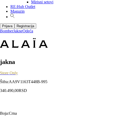
Mirisni setovi
RE:Hub Outlet
Magazin
Prijava
Registracija
Bomber
Jakne
Odeća
jakna
Store Only
Šifra
:
AA9V1163T448B-995
340.490,00
RSD
Boja
:
Crna