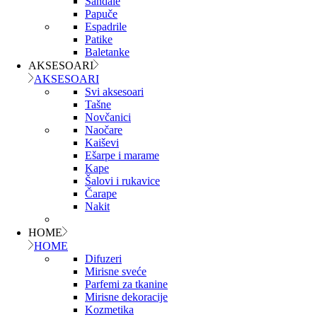
Sandale
Papuče
Espadrile
Patike
Baletanke
AKSESOARI
AKSESOARI
Svi aksesoari
Tašne
Novčanici
Naočare
Kaiševi
Ešarpe i marame
Kape
Šalovi i rukavice
Čarape
Nakit
HOME
HOME
Difuzeri
Mirisne sveće
Parfemi za tkanine
Mirisne dekoracije
Kozmetika