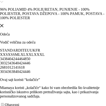
96% POLIAMID 4% POLIURETAN, PUNJENJE - 100%
POLIESTER, POSTAVA DŽEPOVA - 100% PAMUK, POSTAVA -
100% POLIESTER
Odeća
Vodič veličina za odeću
STANDARD
IT
EU
UK
FR
XXS
XS
S
M
L
XL
XXL
XXXL
34
38
40
42
44
46
48
50
30
32
34
36
40
42
44
46
2
6
8
10
12
14
16
18
30
34
36
38
40
42
44
46
Ovaj sajt koristi “kolačiće”
Miamaya koristi „kolačiće“ kako bi vam obezbedila što kvalitetnije
korisničko iskustvo prilikom pretraživanja sajta, kao i prikazivanja
personalizovanog sadržaja.
Obavezni