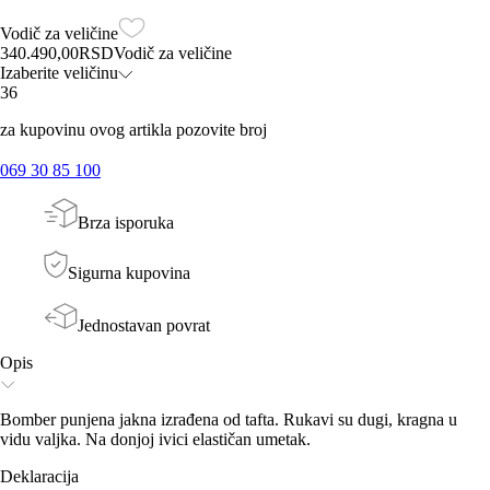
Vodič za veličine
340.490,00
RSD
Vodič za veličine
Izaberite veličinu
36
za kupovinu ovog artikla pozovite broj
069 30 85 100
Brza isporuka
Sigurna kupovina
Jednostavan povrat
Opis
Bomber punjena jakna izrađena od tafta. Rukavi su dugi, kragna u
vidu valjka. Na donjoj ivici elastičan umetak.
Deklaracija