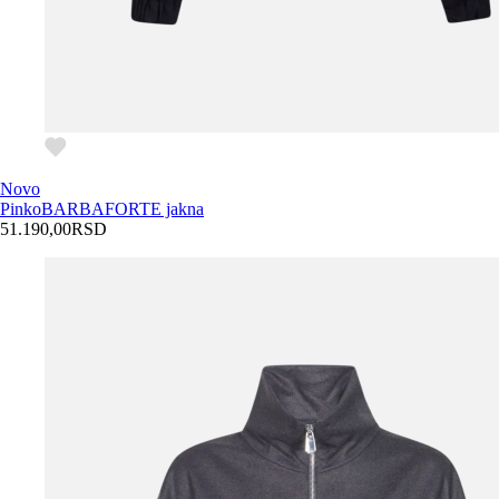
Novo
Pinko
BARBAFORTE jakna
51.190,00
RSD