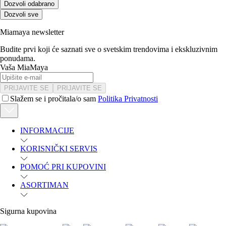
Dozvoli odabrano
Dozvoli sve
Miamaya newsletter
Budite prvi koji će saznati sve o svetskim trendovima i ekskluzivnim
ponudama.
Vaša MiaMaya
PRIJAVITE SE
PRIJAVITE SE
Slažem se i pročitala/o sam
Politika Privatnosti
INFORMACIJE
KORISNIČKI SERVIS
POMOĆ PRI KUPOVINI
ASORTIMAN
Sigurna kupovina