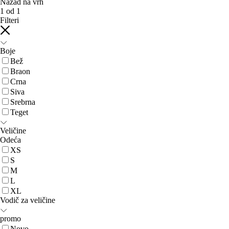
Nazad na vrh
1
od
1
Filteri
Boje
Bež
Braon
Crna
Siva
Srebrna
Teget
Veličine
Odeća
XS
S
M
L
XL
Vodič za veličine
promo
Novo