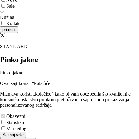
Sale
Dužina
Kratak
primeni
STANDARD
Pinko jakne
Pinko jakne
Ovaj sajt koristi “kolačiće”
Miamaya koristi „kolačiće“ kako bi vam obezbedila što kvalitetnije
korisničko iskustvo prilikom pretraživanja sajta, kao i prikazivanja
personalizovanog sadržaja.
Obavezni
Statistika
Marketing
Saznaj više