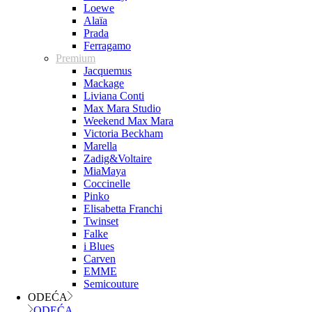
Loewe
Alaïa
Prada
Ferragamo
Premium
Jacquemus
Mackage
Liviana Conti
Max Mara Studio
Weekend Max Mara
Victoria Beckham
Marella
Zadig&Voltaire
MiaMaya
Coccinelle
Pinko
Elisabetta Franchi
Twinset
Falke
i Blues
Carven
EMME
Semicouture
ODEĆA
ODEĆA