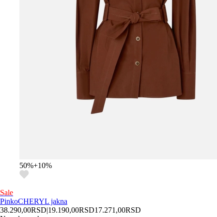
50
%
+
10
%
Sale
Pinko
CHERYL jakna
38.290,00
RSD
|
19.190,00
RSD
17.271,00
RSD