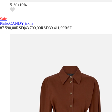
51
%
+
10
%
Sale
Pinko
CANDY jakna
87.590,00
RSD
|
43.790,00
RSD
39.411,00
RSD