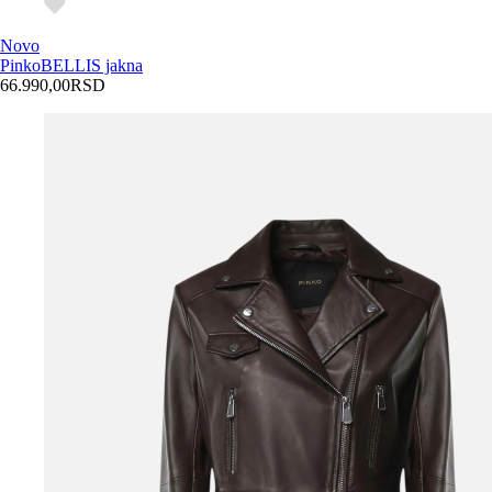
Novo
Pinko
BELLIS jakna
66.990,00
RSD