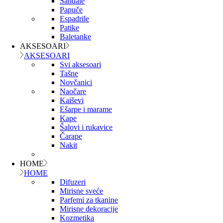
Sandale
Papuče
Espadrile
Patike
Baletanke
AKSESOARI
AKSESOARI
Svi aksesoari
Tašne
Novčanici
Naočare
Kaiševi
Ešarpe i marame
Kape
Šalovi i rukavice
Čarape
Nakit
HOME
HOME
Difuzeri
Mirisne sveće
Parfemi za tkanine
Mirisne dekoracije
Kozmetika