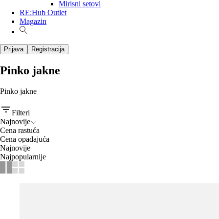
Mirisni setovi
RE:Hub Outlet
Magazin
Prijava
Registracija
Pinko jakne
Pinko jakne
Filteri
Najnovije
Cena rastuća
Cena opadajuća
Najnovije
Najpopularnije