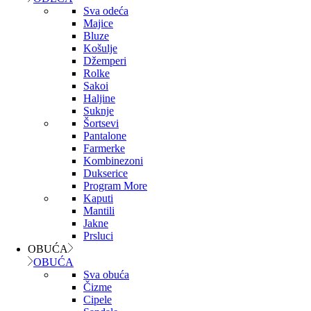
Sva odeća
Majice
Bluze
Košulje
Džemperi
Rolke
Sakoi
Haljine
Suknje
Šortsevi
Pantalone
Farmerke
Kombinezoni
Dukserice
Program More
Kaputi
Mantili
Jakne
Prsluci
OBUĆA
OBUĆA
Sva obuća
Čizme
Cipele