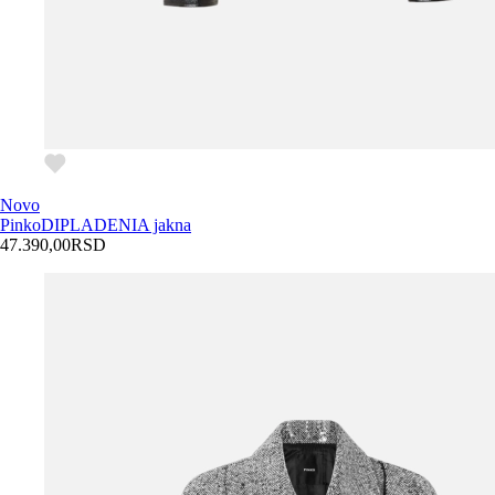
Novo
Pinko
DIPLADENIA jakna
47.390,00
RSD