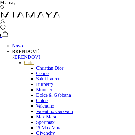
Miamaya
0
Novo
BRENDOVI
BRENDOVI
Gold
Christian Dior
Celine
Saint Laurent
Burberry
Moncler
Dolce & Gabbana
Chloé
Valentino
Valentino Garavani
Max Mara
Sportmax
‘S Max Mara
Givenchy