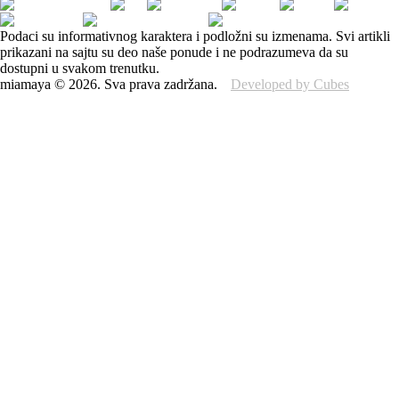
Podaci su informativnog karaktera i podložni su izmenama. Svi artikli
prikazani na sajtu su deo naše ponude i ne podrazumeva da su
dostupni u svakom trenutku.
miamaya
©
2026
.
Sva prava zadržana.
Developed by Cubes