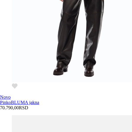
Novo
Pinko
BLUMA jakna
70.790,00
RSD