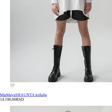
MiaMaya
SHAUNTA košulja
14.190,00
RSD