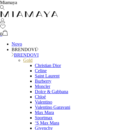
Miamaya
0
Novo
BRENDOVI
BRENDOVI
Gold
Christian Dior
Celine
Saint Laurent
Burberry
Moncler
Dolce & Gabbana
Chloé
Valentino
Valentino Garavani
Max Mara
Sportmax
‘S Max Mara
Givenchy