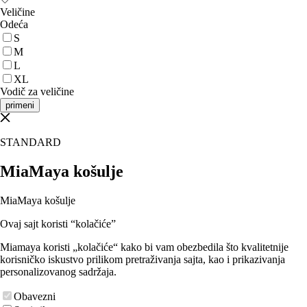
Veličine
Odeća
S
M
L
XL
Vodič za veličine
primeni
STANDARD
MiaMaya košulje
MiaMaya košulje
Ovaj sajt koristi “kolačiće”
Miamaya koristi „kolačiće“ kako bi vam obezbedila što kvalitetnije
korisničko iskustvo prilikom pretraživanja sajta, kao i prikazivanja
personalizovanog sadržaja.
Obavezni