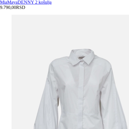
MiaMaya
DENNY 2 košulja
9.790,00
RSD