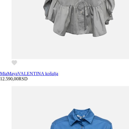
MiaMaya
VALENTINA košulja
12.590,00
RSD