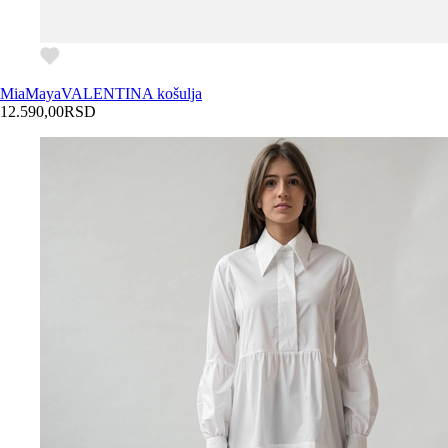
MiaMaya
VALENTINA košulja
12.590,00
RSD