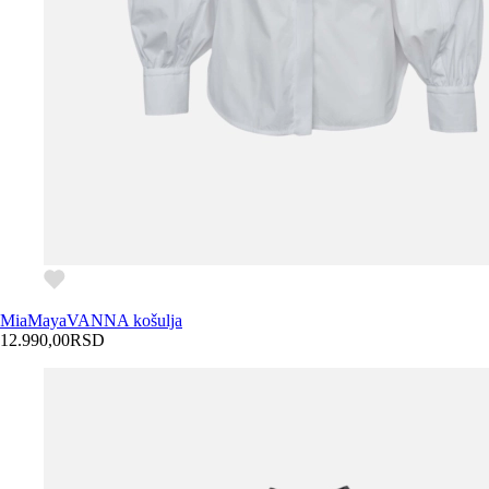
MiaMaya
VANNA košulja
12.990,00
RSD