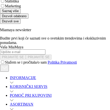
Statistika
Marketing
Saznaj više
Dozvoli odabrano
Dozvoli sve
Miamaya newsletter
Budite prvi koji će saznati sve o svetskim trendovima i ekskluzivnim
ponudama.
Vaša MiaMaya
PRIJAVITE SE
PRIJAVITE SE
Slažem se i pročitala/o sam
Politika Privatnosti
INFORMACIJE
KORISNIČKI SERVIS
POMOĆ PRI KUPOVINI
ASORTIMAN