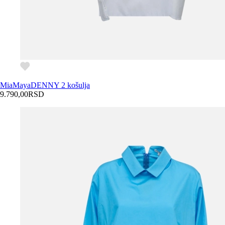
MiaMaya
DENNY 2 košulja
9.790,00
RSD