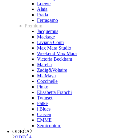
Loewe
Alaïa
Prada
Ferragamo
Premium
Jacquemus
Mackage
Liviana Conti
Max Mara Studio
Weekend Max Mara
Victoria Beckham
Marella
Zadig&Voltaire
MiaMaya
Coccinelle
Pinko
Elisabetta Franchi
Twinset
Falke
i Blues
Carven
EMME
Semicouture
ODEĆA
ODEĆA