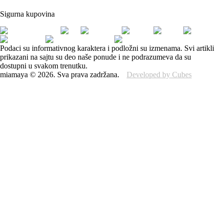
Sigurna kupovina
Podaci su informativnog karaktera i podložni su izmenama. Svi artikli
prikazani na sajtu su deo naše ponude i ne podrazumeva da su
dostupni u svakom trenutku.
miamaya
©
2026
.
Sva prava zadržana.
Developed by Cubes