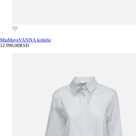
MiaMaya
VANNA košulja
12.990,00
RSD