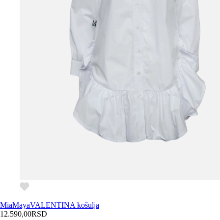
MiaMaya
VALENTINA košulja
12.590,00
RSD