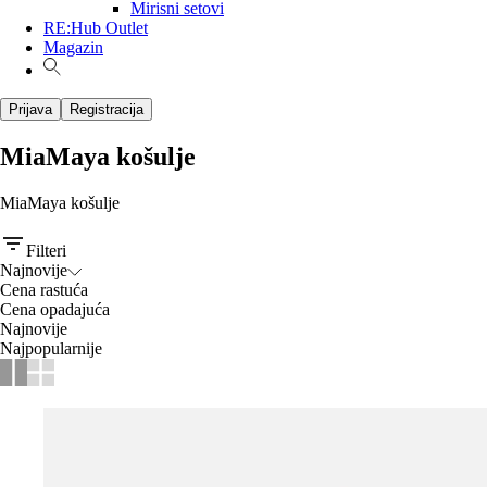
Mirisni setovi
RE:Hub Outlet
Magazin
Prijava
Registracija
MiaMaya košulje
MiaMaya košulje
Filteri
Najnovije
Cena rastuća
Cena opadajuća
Najnovije
Najpopularnije