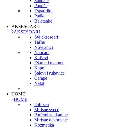
Sandale
Papuče
Espadrile
Patike
Baletanke
AKSESOARI
AKSESOARI
Svi aksesoari
Tašne
Novčanici
Naočare
Kaiševi
Ešarpe i marame
Kape
Šalovi i rukavice
Čarape
Nakit
HOME
HOME
Difuzeri
Mirisne sveće
Parfemi za tkanine
Mirisne dekoracije
Kozmetika