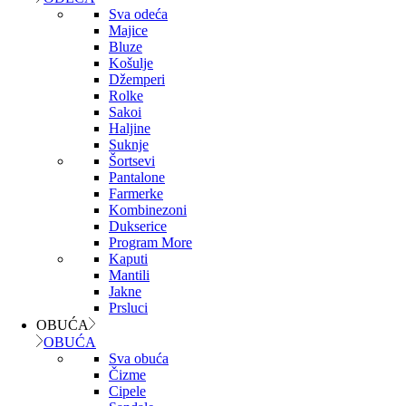
Sva odeća
Majice
Bluze
Košulje
Džemperi
Rolke
Sakoi
Haljine
Suknje
Šortsevi
Pantalone
Farmerke
Kombinezoni
Dukserice
Program More
Kaputi
Mantili
Jakne
Prsluci
OBUĆA
OBUĆA
Sva obuća
Čizme
Cipele