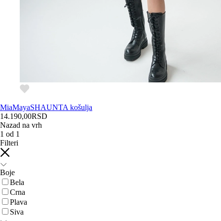
MiaMaya
SHAUNTA košulja
14.190,00
RSD
Nazad na vrh
1
od
1
Filteri
Boje
Bela
Crna
Plava
Siva