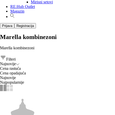
Mirisni setovi
RE:Hub Outlet
Magazin
Prijava
Registracija
Marella kombinezoni
Marella kombinezoni
Filteri
Najnovije
Cena rastuća
Cena opadajuća
Najnovije
Najpopularnije