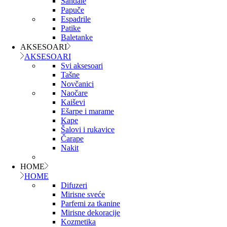
Sandale
Papuče
Espadrile
Patike
Baletanke
AKSESOARI
AKSESOARI
Svi aksesoari
Tašne
Novčanici
Naočare
Kaiševi
Ešarpe i marame
Kape
Šalovi i rukavice
Čarape
Nakit
HOME
HOME
Difuzeri
Mirisne sveće
Parfemi za tkanine
Mirisne dekoracije
Kozmetika