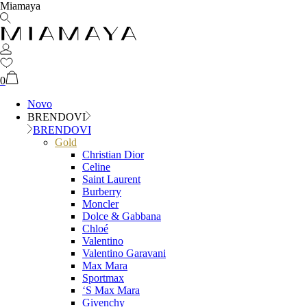
Miamaya
0
Novo
BRENDOVI
BRENDOVI
Gold
Christian Dior
Celine
Saint Laurent
Burberry
Moncler
Dolce & Gabbana
Chloé
Valentino
Valentino Garavani
Max Mara
Sportmax
‘S Max Mara
Givenchy