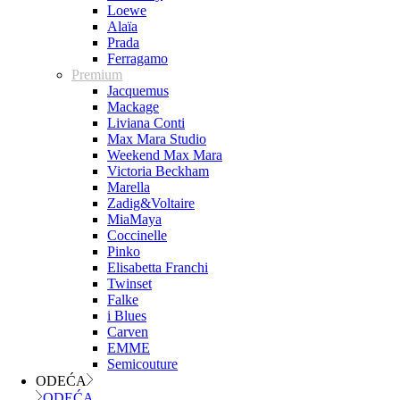
Loewe
Alaïa
Prada
Ferragamo
Premium
Jacquemus
Mackage
Liviana Conti
Max Mara Studio
Weekend Max Mara
Victoria Beckham
Marella
Zadig&Voltaire
MiaMaya
Coccinelle
Pinko
Elisabetta Franchi
Twinset
Falke
i Blues
Carven
EMME
Semicouture
ODEĆA
ODEĆA