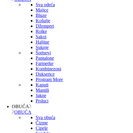
Sva odeća
Majice
Bluze
Košulje
Džemperi
Rolke
Sakoi
Haljine
Suknje
Šortsevi
Pantalone
Farmerke
Kombinezoni
Dukserice
Program More
Kaputi
Mantili
Jakne
Prsluci
OBUĆA
OBUĆA
Sva obuća
Čizme
Cipele