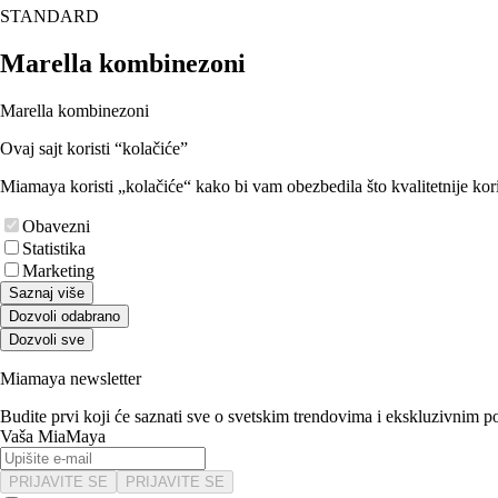
STANDARD
Marella kombinezoni
Marella kombinezoni
Ovaj sajt koristi “kolačiće”
Miamaya koristi „kolačiće“ kako bi vam obezbedila što kvalitetnije kori
Obavezni
Statistika
Marketing
Saznaj više
Dozvoli odabrano
Dozvoli sve
Miamaya newsletter
Budite prvi koji će saznati sve o svetskim trendovima i ekskluzivnim 
Vaša MiaMaya
PRIJAVITE SE
PRIJAVITE SE