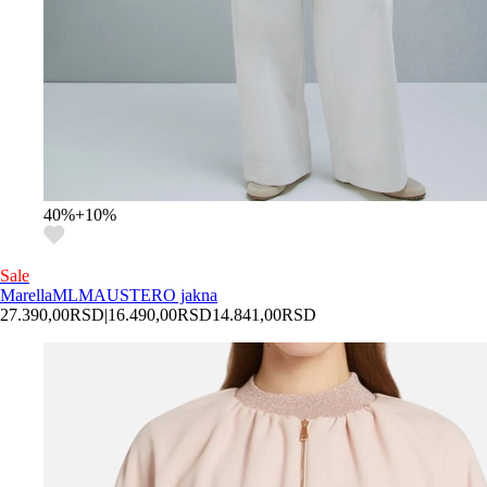
40
%
+
10
%
Sale
Marella
MLMAUSTERO jakna
27.390,00
RSD
|
16.490,00
RSD
14.841,00
RSD