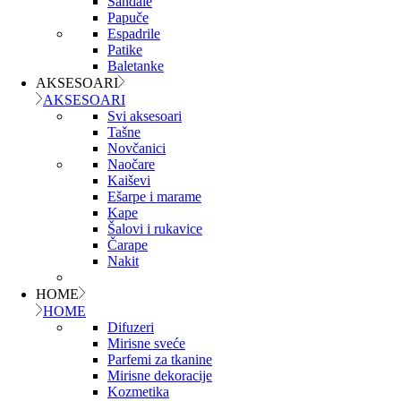
Sandale
Papuče
Espadrile
Patike
Baletanke
AKSESOARI
AKSESOARI
Svi aksesoari
Tašne
Novčanici
Naočare
Kaiševi
Ešarpe i marame
Kape
Šalovi i rukavice
Čarape
Nakit
HOME
HOME
Difuzeri
Mirisne sveće
Parfemi za tkanine
Mirisne dekoracije
Kozmetika