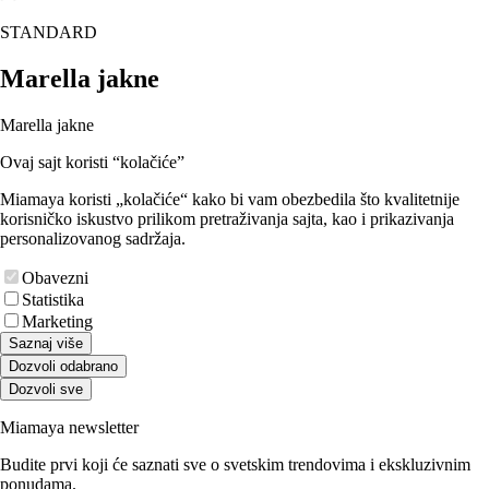
STANDARD
Marella jakne
Marella jakne
Ovaj sajt koristi “kolačiće”
Miamaya koristi „kolačiće“ kako bi vam obezbedila što kvalitetnije
korisničko iskustvo prilikom pretraživanja sajta, kao i prikazivanja
personalizovanog sadržaja.
Obavezni
Statistika
Marketing
Saznaj više
Dozvoli odabrano
Dozvoli sve
Miamaya newsletter
Budite prvi koji će saznati sve o svetskim trendovima i ekskluzivnim
ponudama.