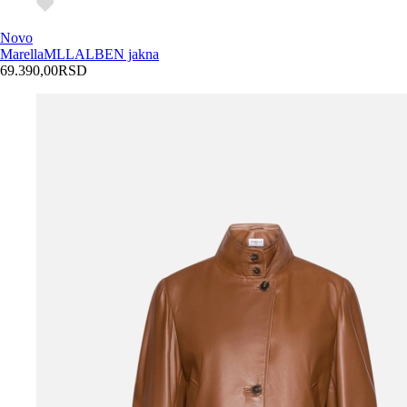
Novo
Marella
MLLALBEN jakna
69.390,00
RSD