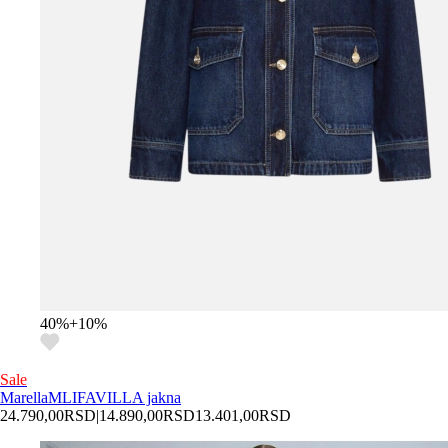
40
%
+
10
%
Sale
Marella
MLIFAVILLA jakna
24.790,00
RSD
|
14.890,00
RSD
13.401,00
RSD