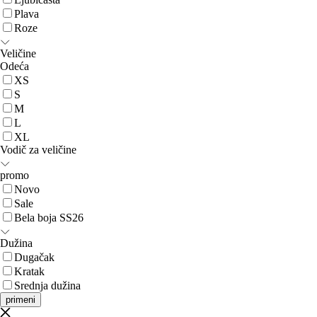
Plava
Roze
Veličine
Odeća
XS
S
M
L
XL
Vodič za veličine
promo
Novo
Sale
Bela boja SS26
Dužina
Dugačak
Kratak
Srednja dužina
primeni