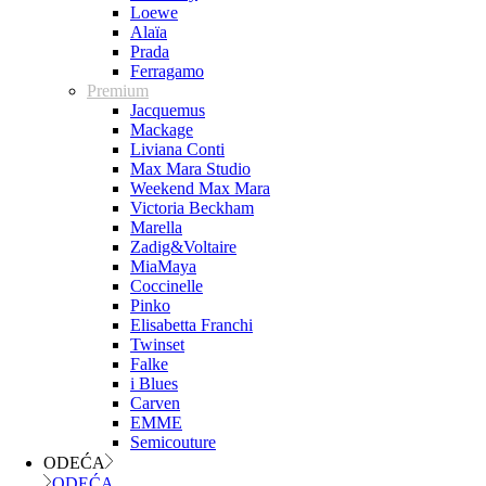
Loewe
Alaïa
Prada
Ferragamo
Premium
Jacquemus
Mackage
Liviana Conti
Max Mara Studio
Weekend Max Mara
Victoria Beckham
Marella
Zadig&Voltaire
MiaMaya
Coccinelle
Pinko
Elisabetta Franchi
Twinset
Falke
i Blues
Carven
EMME
Semicouture
ODEĆA
ODEĆA