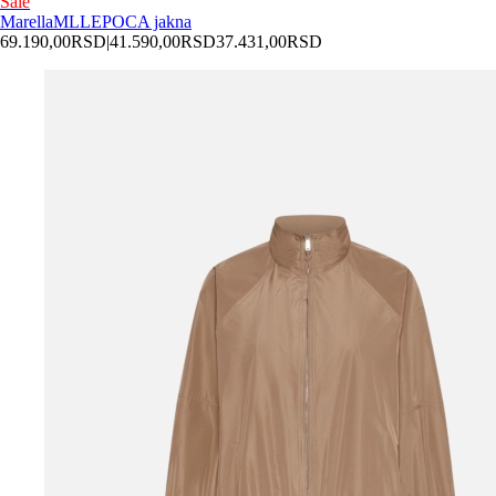
Sale
Marella
MLLEPOCA jakna
69.190,00
RSD
|
41.590,00
RSD
37.431,00
RSD