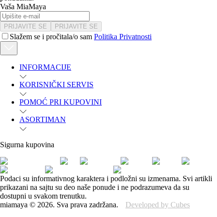
Vaša MiaMaya
PRIJAVITE SE
PRIJAVITE SE
Slažem se i pročitala/o sam
Politika Privatnosti
INFORMACIJE
KORISNIČKI SERVIS
POMOĆ PRI KUPOVINI
ASORTIMAN
Sigurna kupovina
Podaci su informativnog karaktera i podložni su izmenama. Svi artikli
prikazani na sajtu su deo naše ponude i ne podrazumeva da su
dostupni u svakom trenutku.
miamaya
©
2026
.
Sva prava zadržana.
Developed by Cubes