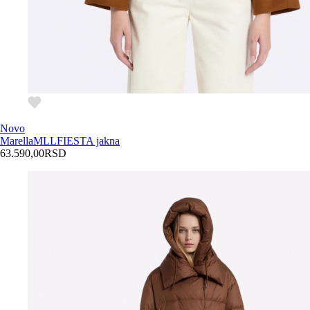
Novo
Marella
MLLFIESTA jakna
63.590,00
RSD