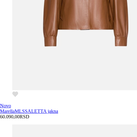
Novo
Marella
MLSSALETTA jakna
60.090,00
RSD