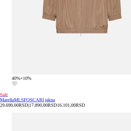
40
%
+
10
%
Sale
Marella
MLSFOSCARI jakna
29.690,00
RSD
|
17.890,00
RSD
16.101,00
RSD