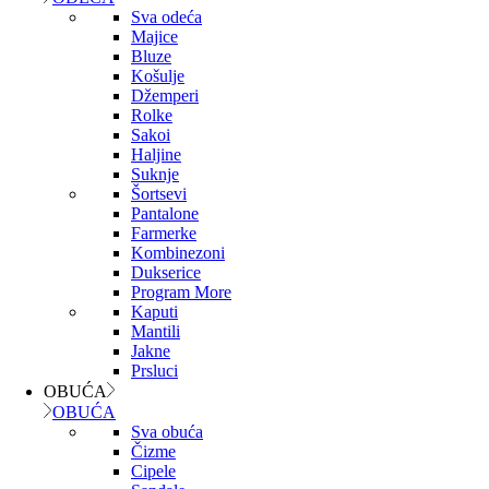
Sva odeća
Majice
Bluze
Košulje
Džemperi
Rolke
Sakoi
Haljine
Suknje
Šortsevi
Pantalone
Farmerke
Kombinezoni
Dukserice
Program More
Kaputi
Mantili
Jakne
Prsluci
OBUĆA
OBUĆA
Sva obuća
Čizme
Cipele