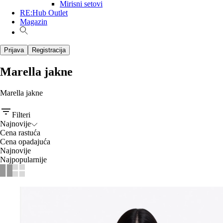
Mirisni setovi
RE:Hub Outlet
Magazin
Prijava
Registracija
Marella jakne
Marella jakne
Filteri
Najnovije
Cena rastuća
Cena opadajuća
Najnovije
Najpopularnije