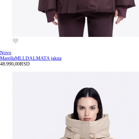
Novo
Marella
MLLDALMATA jakna
48.990,00
RSD