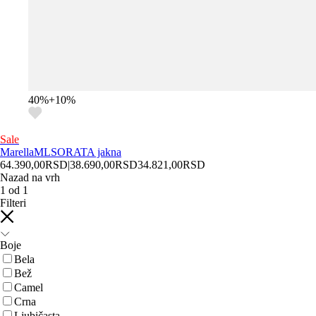
40
%
+
10
%
Sale
Marella
MLSORATA jakna
64.390,00
RSD
|
38.690,00
RSD
34.821,00
RSD
Nazad na vrh
1
od
1
Filteri
Boje
Bela
Bež
Camel
Crna
Ljubičasta