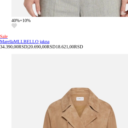
40
%
+
10
%
Sale
Marella
MLLBELLO jakna
34.390,00
RSD
|
20.690,00
RSD
18.621,00
RSD