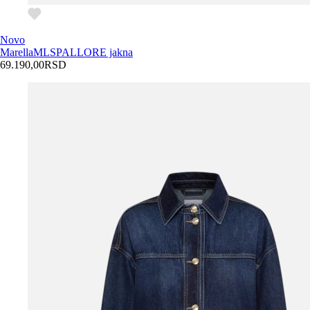
Novo
Marella
MLSPALLORE jakna
69.190,00
RSD