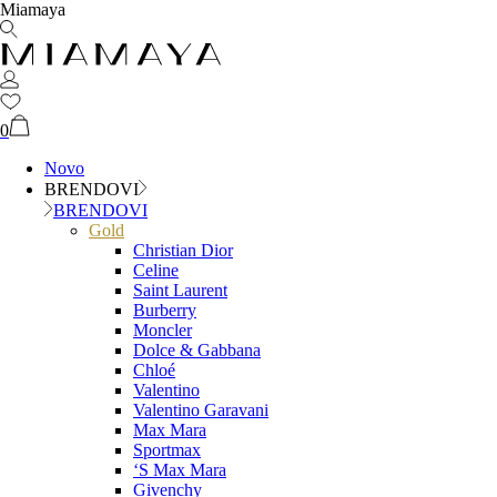
Miamaya
0
Novo
BRENDOVI
BRENDOVI
Gold
Christian Dior
Celine
Saint Laurent
Burberry
Moncler
Dolce & Gabbana
Chloé
Valentino
Valentino Garavani
Max Mara
Sportmax
‘S Max Mara
Givenchy