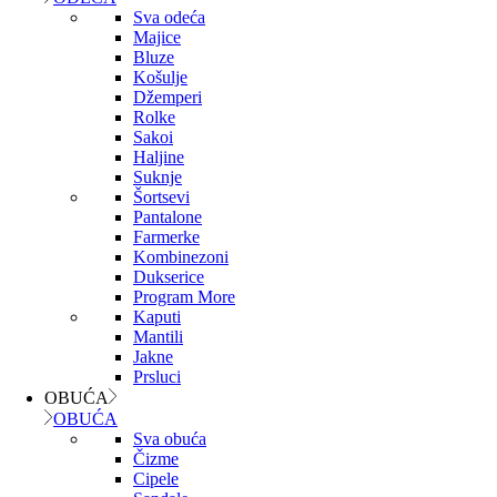
Sva odeća
Majice
Bluze
Košulje
Džemperi
Rolke
Sakoi
Haljine
Suknje
Šortsevi
Pantalone
Farmerke
Kombinezoni
Dukserice
Program More
Kaputi
Mantili
Jakne
Prsluci
OBUĆA
OBUĆA
Sva obuća
Čizme
Cipele