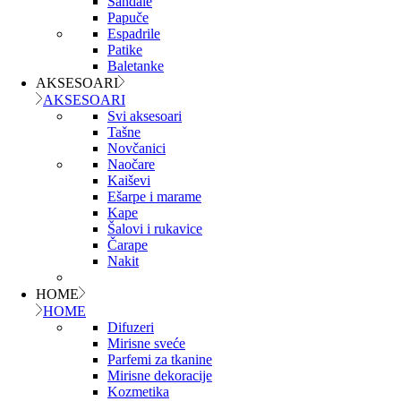
Sandale
Papuče
Espadrile
Patike
Baletanke
AKSESOARI
AKSESOARI
Svi aksesoari
Tašne
Novčanici
Naočare
Kaiševi
Ešarpe i marame
Kape
Šalovi i rukavice
Čarape
Nakit
HOME
HOME
Difuzeri
Mirisne sveće
Parfemi za tkanine
Mirisne dekoracije
Kozmetika