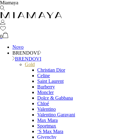
Miamaya
0
Novo
BRENDOVI
BRENDOVI
Gold
Christian Dior
Celine
Saint Laurent
Burberry
Moncler
Dolce & Gabbana
Chloé
Valentino
Valentino Garavani
Max Mara
Sportmax
‘S Max Mara
Givenchy