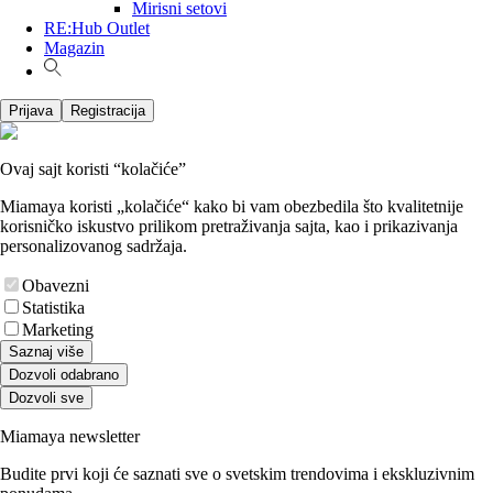
Mirisni setovi
RE:Hub Outlet
Magazin
Prijava
Registracija
Ovaj sajt koristi “kolačiće”
Miamaya koristi „kolačiće“ kako bi vam obezbedila što kvalitetnije
korisničko iskustvo prilikom pretraživanja sajta, kao i prikazivanja
personalizovanog sadržaja.
Obavezni
Statistika
Marketing
Saznaj više
Dozvoli odabrano
Dozvoli sve
Miamaya newsletter
Budite prvi koji će saznati sve o svetskim trendovima i ekskluzivnim