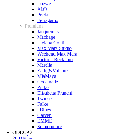
Loewe
Alaïa
Prada
Ferragamo
Premium
Jacquemus
Mackage
Liviana Conti
Max Mara Studio
Weekend Max Mara
Victoria Beckham
Marella
Zadig&Voltaire
MiaMaya
Coccinelle
Pinko
Elisabetta Franchi
Twinset
Falke
i Blues
Carven
EMME
Semicouture
ODEĆA
ODEĆA