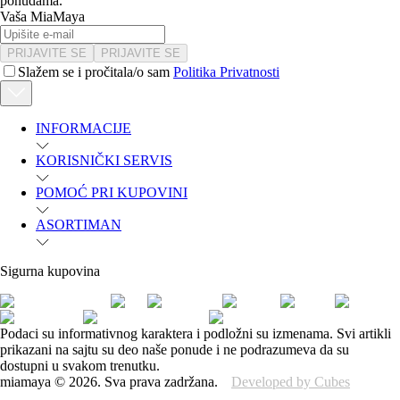
ponudama.
Vaša MiaMaya
PRIJAVITE SE
PRIJAVITE SE
Slažem se i pročitala/o sam
Politika Privatnosti
INFORMACIJE
KORISNIČKI SERVIS
POMOĆ PRI KUPOVINI
ASORTIMAN
Sigurna kupovina
Podaci su informativnog karaktera i podložni su izmenama. Svi artikli
prikazani na sajtu su deo naše ponude i ne podrazumeva da su
dostupni u svakom trenutku.
miamaya
©
2026
.
Sva prava zadržana.
Developed by Cubes