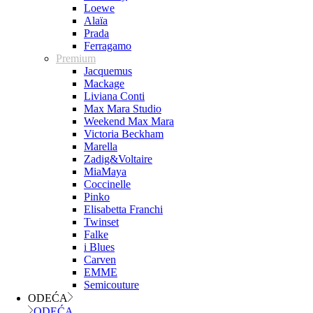
Loewe
Alaïa
Prada
Ferragamo
Premium
Jacquemus
Mackage
Liviana Conti
Max Mara Studio
Weekend Max Mara
Victoria Beckham
Marella
Zadig&Voltaire
MiaMaya
Coccinelle
Pinko
Elisabetta Franchi
Twinset
Falke
i Blues
Carven
EMME
Semicouture
ODEĆA
ODEĆA