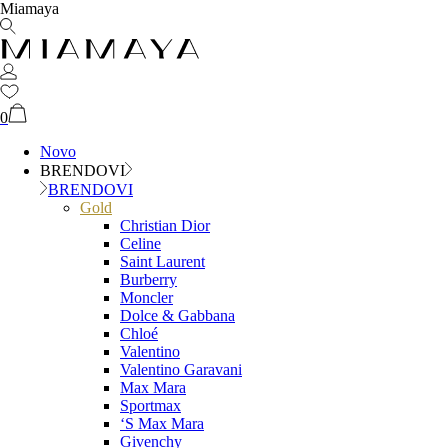
Miamaya
0
Novo
BRENDOVI
BRENDOVI
Gold
Christian Dior
Celine
Saint Laurent
Burberry
Moncler
Dolce & Gabbana
Chloé
Valentino
Valentino Garavani
Max Mara
Sportmax
‘S Max Mara
Givenchy