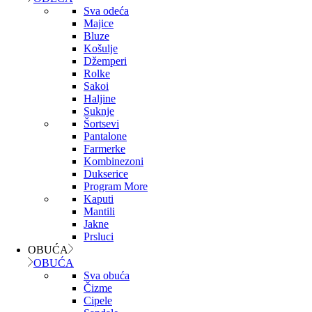
Sva odeća
Majice
Bluze
Košulje
Džemperi
Rolke
Sakoi
Haljine
Suknje
Šortsevi
Pantalone
Farmerke
Kombinezoni
Dukserice
Program More
Kaputi
Mantili
Jakne
Prsluci
OBUĆA
OBUĆA
Sva obuća
Čizme
Cipele