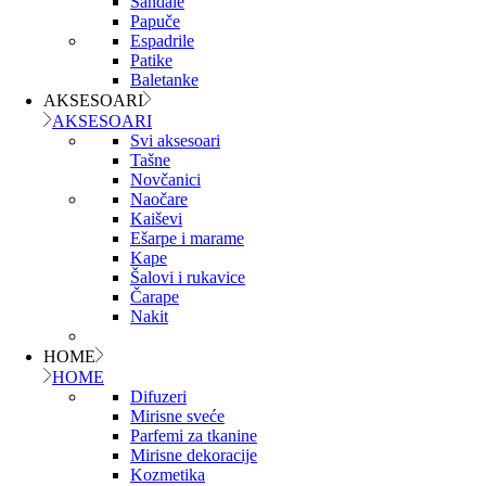
Sandale
Papuče
Espadrile
Patike
Baletanke
AKSESOARI
AKSESOARI
Svi aksesoari
Tašne
Novčanici
Naočare
Kaiševi
Ešarpe i marame
Kape
Šalovi i rukavice
Čarape
Nakit
HOME
HOME
Difuzeri
Mirisne sveće
Parfemi za tkanine
Mirisne dekoracije
Kozmetika