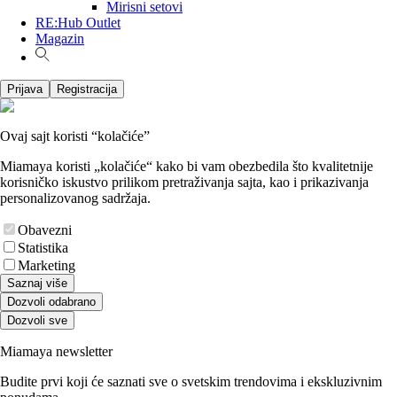
Mirisni setovi
RE:Hub Outlet
Magazin
Prijava
Registracija
Ovaj sajt koristi “kolačiće”
Miamaya koristi „kolačiće“ kako bi vam obezbedila što kvalitetnije
korisničko iskustvo prilikom pretraživanja sajta, kao i prikazivanja
personalizovanog sadržaja.
Obavezni
Statistika
Marketing
Saznaj više
Dozvoli odabrano
Dozvoli sve
Miamaya newsletter
Budite prvi koji će saznati sve o svetskim trendovima i ekskluzivnim