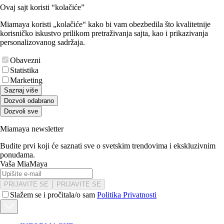
Ovaj sajt koristi “kolačiće”
Miamaya koristi „kolačiće“ kako bi vam obezbedila što kvalitetnije
korisničko iskustvo prilikom pretraživanja sajta, kao i prikazivanja
personalizovanog sadržaja.
Obavezni
Statistika
Marketing
Saznaj više
Dozvoli odabrano
Dozvoli sve
Miamaya newsletter
Budite prvi koji će saznati sve o svetskim trendovima i ekskluzivnim
ponudama.
Vaša MiaMaya
PRIJAVITE SE
PRIJAVITE SE
Slažem se i pročitala/o sam
Politika Privatnosti