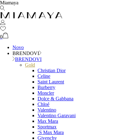
Miamaya
0
Novo
BRENDOVI
BRENDOVI
Gold
Christian Dior
Celine
Saint Laurent
Burberry
Moncler
Dolce & Gabbana
Chloé
Valentino
Valentino Garavani
Max Mara
Sportmax
‘S Max Mara
Givenchy