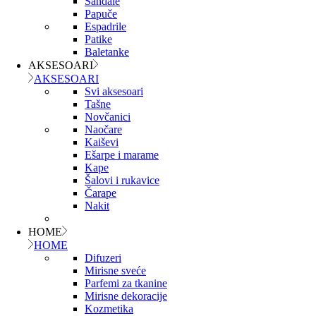
Sandale
Papuče
Espadrile
Patike
Baletanke
AKSESOARI
AKSESOARI
Svi aksesoari
Tašne
Novčanici
Naočare
Kaiševi
Ešarpe i marame
Kape
Šalovi i rukavice
Čarape
Nakit
HOME
HOME
Difuzeri
Mirisne sveće
Parfemi za tkanine
Mirisne dekoracije
Kozmetika