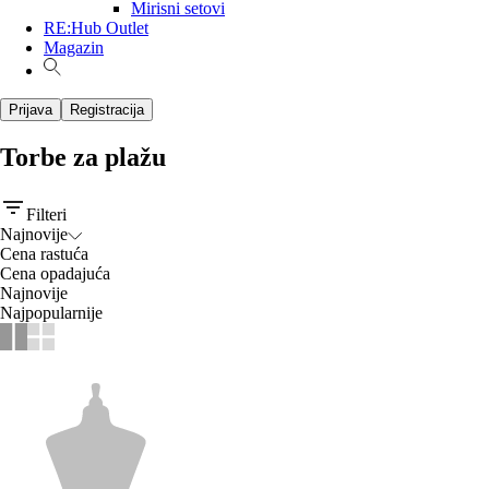
Mirisni setovi
RE:Hub Outlet
Magazin
Prijava
Registracija
Torbe za plažu
Filteri
Najnovije
Cena rastuća
Cena opadajuća
Najnovije
Najpopularnije