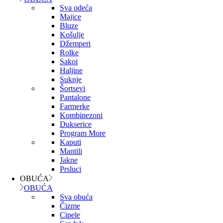
Sva odeća
Majice
Bluze
Košulje
Džemperi
Rolke
Sakoi
Haljine
Suknje
Šortsevi
Pantalone
Farmerke
Kombinezoni
Dukserice
Program More
Kaputi
Mantili
Jakne
Prsluci
OBUĆA
OBUĆA
Sva obuća
Čizme
Cipele