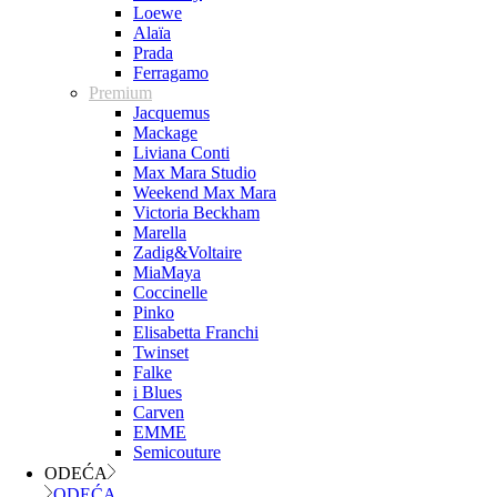
Loewe
Alaïa
Prada
Ferragamo
Premium
Jacquemus
Mackage
Liviana Conti
Max Mara Studio
Weekend Max Mara
Victoria Beckham
Marella
Zadig&Voltaire
MiaMaya
Coccinelle
Pinko
Elisabetta Franchi
Twinset
Falke
i Blues
Carven
EMME
Semicouture
ODEĆA
ODEĆA