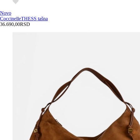
Novo
Coccinelle
THESS tašna
36.690,00
RSD