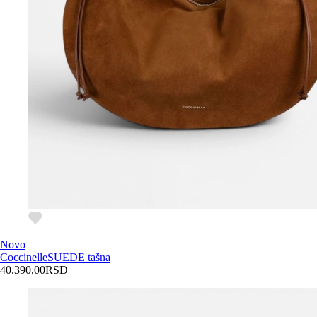
Novo
Coccinelle
SUEDE tašna
40.390,00
RSD