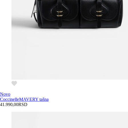
Novo
Coccinelle
MAVERY tašna
41.990,00
RSD