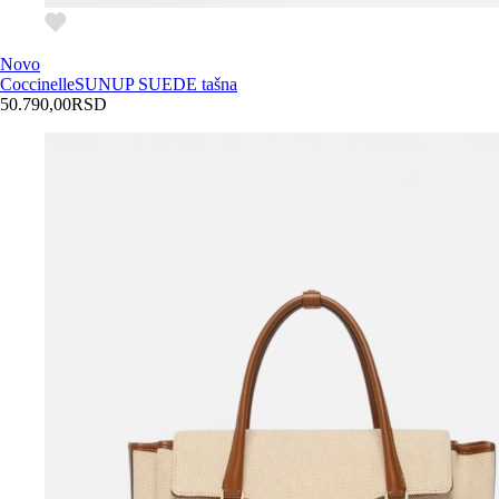
Novo
Coccinelle
SUNUP SUEDE tašna
50.790,00
RSD