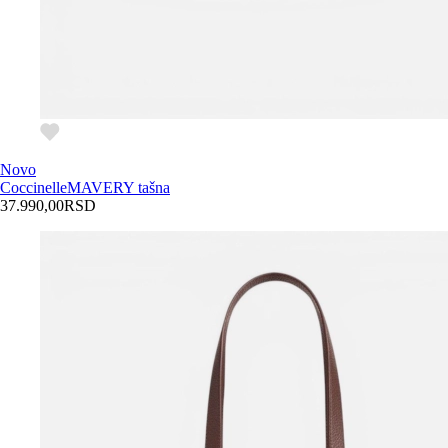
Novo
Coccinelle
MAVERY tašna
37.990,00
RSD