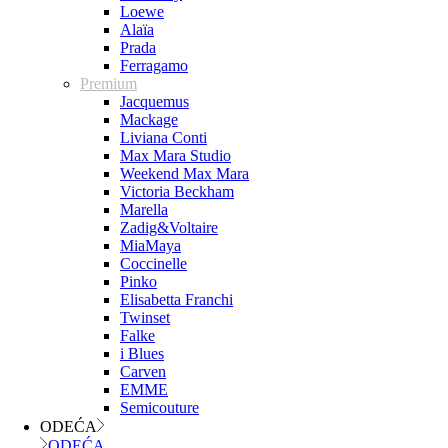
Loewe
Alaïa
Prada
Ferragamo
Premium
Jacquemus
Mackage
Liviana Conti
Max Mara Studio
Weekend Max Mara
Victoria Beckham
Marella
Zadig&Voltaire
MiaMaya
Coccinelle
Pinko
Elisabetta Franchi
Twinset
Falke
i Blues
Carven
EMME
Semicouture
ODEĆA
ODEĆA