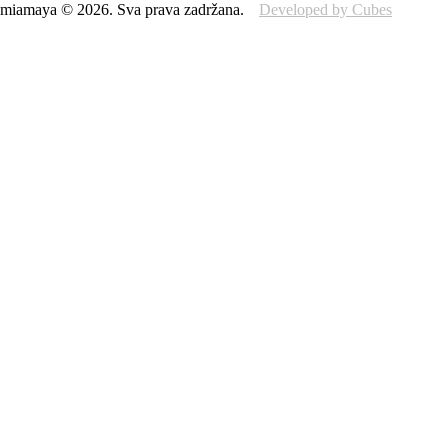
miamaya
©
2026
.
Sva prava zadržana.
Developed by Cubes