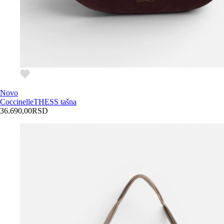
Novo
Coccinelle
THESS tašna
36.690,00
RSD