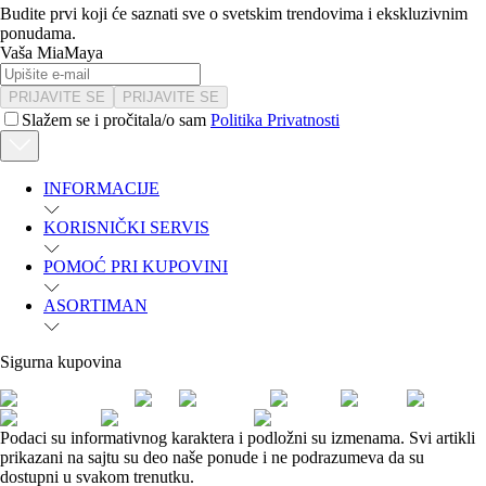
Budite prvi koji će saznati sve o svetskim trendovima i ekskluzivnim
ponudama.
Vaša MiaMaya
PRIJAVITE SE
PRIJAVITE SE
Slažem se i pročitala/o sam
Politika Privatnosti
INFORMACIJE
KORISNIČKI SERVIS
POMOĆ PRI KUPOVINI
ASORTIMAN
Sigurna kupovina
Podaci su informativnog karaktera i podložni su izmenama. Svi artikli
prikazani na sajtu su deo naše ponude i ne podrazumeva da su
dostupni u svakom trenutku.