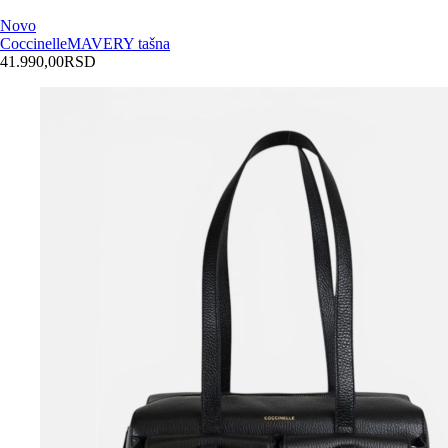
Novo
Coccinelle
MAVERY tašna
41.990,00
RSD