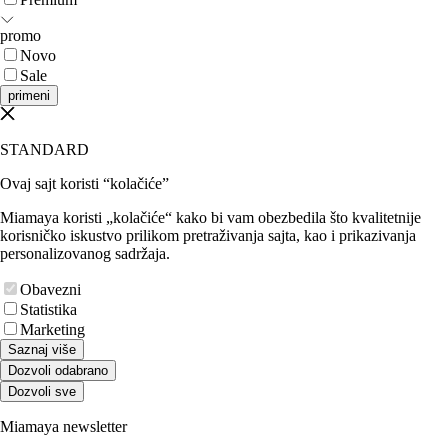
promo
Novo
Sale
primeni
STANDARD
Ovaj sajt koristi “kolačiće”
Miamaya koristi „kolačiće“ kako bi vam obezbedila što kvalitetnije
korisničko iskustvo prilikom pretraživanja sajta, kao i prikazivanja
personalizovanog sadržaja.
Obavezni
Statistika
Marketing
Saznaj više
Dozvoli odabrano
Dozvoli sve
Miamaya newsletter