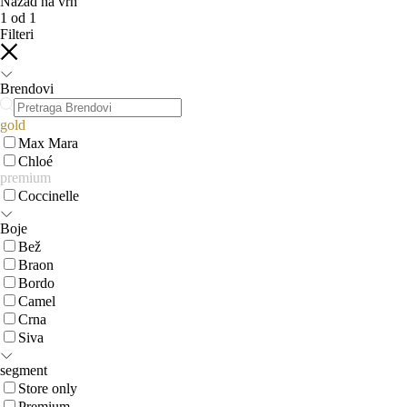
Nazad na vrh
1
od
1
Filteri
Brendovi
gold
Max Mara
Chloé
premium
Coccinelle
Boje
Bež
Braon
Bordo
Camel
Crna
Siva
segment
Store only
Premium