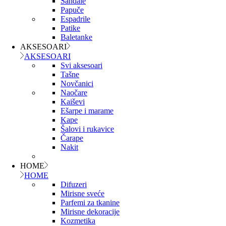
Sandale
Papuče
Espadrile
Patike
Baletanke
AKSESOARI
AKSESOARI
Svi aksesoari
Tašne
Novčanici
Naočare
Kaiševi
Ešarpe i marame
Kape
Šalovi i rukavice
Čarape
Nakit
HOME
HOME
Difuzeri
Mirisne sveće
Parfemi za tkanine
Mirisne dekoracije
Kozmetika