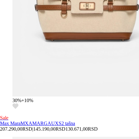
30
%
+
10
%
Sale
Max Mara
MXAMARGAUXS2 tašna
207.290,00
RSD
|
145.190,00
RSD
130.671,00
RSD