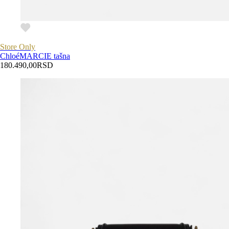
Store Only
Chloé
MARCIE tašna
180.490,00
RSD