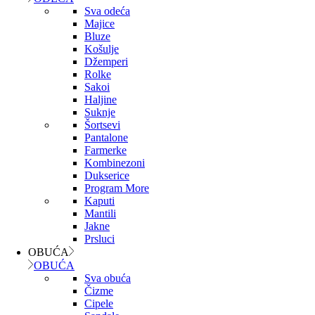
Sva odeća
Majice
Bluze
Košulje
Džemperi
Rolke
Sakoi
Haljine
Suknje
Šortsevi
Pantalone
Farmerke
Kombinezoni
Dukserice
Program More
Kaputi
Mantili
Jakne
Prsluci
OBUĆA
OBUĆA
Sva obuća
Čizme
Cipele