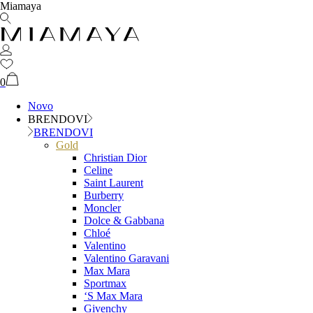
Miamaya
0
Novo
BRENDOVI
BRENDOVI
Gold
Christian Dior
Celine
Saint Laurent
Burberry
Moncler
Dolce & Gabbana
Chloé
Valentino
Valentino Garavani
Max Mara
Sportmax
‘S Max Mara
Givenchy