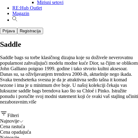
Mirisni setovi
RE:Hub Outlet
Magazin
Prijava
Registracija
Saddle
Saddle bags su torbe klasičnog dizajna koje su doživele neverovatnu
popularnost zahvaljujući modelu modne kuće Dior, sa čijim se oblikom
John Galliano poigrao 1999. godine i tako stvorio kultni aksesoar.
Danas su, sa oživljavanjem trendova 2000-ih, aktuelnije nego ikada.
Svaka trendseterka svesna je da je atraktivna sedlo tašna it komad
sezone i ima je u minimum dve boje. U našoj kolekciji čekaju vas
luksuzne saddle bags brendova kao što su Chloé i Pinko. Istražite
ponudu i poručite svoj modni statement koji će svaki vaš stajling učiniti
nezaboravnim.
više
Filteri
Najnovije
Cena rastuća
Cena opadajuća
Najnovije