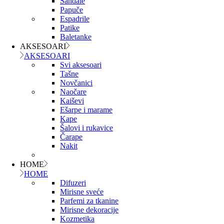
Sandale
Papuče
Espadrile
Patike
Baletanke
AKSESOARI
AKSESOARI
Svi aksesoari
Tašne
Novčanici
Naočare
Kaiševi
Ešarpe i marame
Kape
Šalovi i rukavice
Čarape
Nakit
HOME
HOME
Difuzeri
Mirisne sveće
Parfemi za tkanine
Mirisne dekoracije
Kozmetika