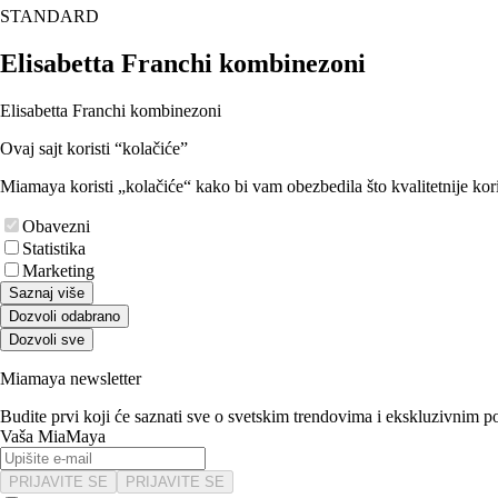
STANDARD
Elisabetta Franchi kombinezoni
Elisabetta Franchi kombinezoni
Ovaj sajt koristi “kolačiće”
Miamaya koristi „kolačiće“ kako bi vam obezbedila što kvalitetnije kori
Obavezni
Statistika
Marketing
Saznaj više
Dozvoli odabrano
Dozvoli sve
Miamaya newsletter
Budite prvi koji će saznati sve o svetskim trendovima i ekskluzivnim 
Vaša MiaMaya
PRIJAVITE SE
PRIJAVITE SE