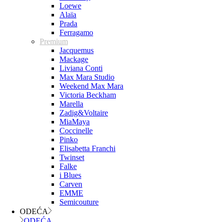
Loewe
Alaïa
Prada
Ferragamo
Premium
Jacquemus
Mackage
Liviana Conti
Max Mara Studio
Weekend Max Mara
Victoria Beckham
Marella
Zadig&Voltaire
MiaMaya
Coccinelle
Pinko
Elisabetta Franchi
Twinset
Falke
i Blues
Carven
EMME
Semicouture
ODEĆA
ODEĆA