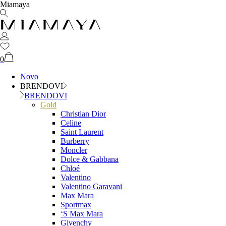
Miamaya
0
Novo
BRENDOVI
BRENDOVI
Gold
Christian Dior
Celine
Saint Laurent
Burberry
Moncler
Dolce & Gabbana
Chloé
Valentino
Valentino Garavani
Max Mara
Sportmax
‘S Max Mara
Givenchy