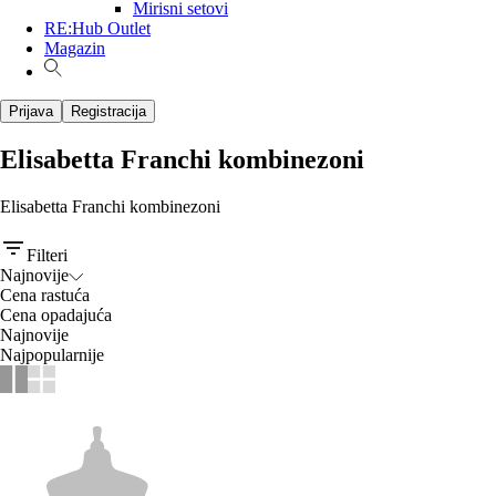
Mirisni setovi
RE:Hub Outlet
Magazin
Prijava
Registracija
Elisabetta Franchi kombinezoni
Elisabetta Franchi kombinezoni
Filteri
Najnovije
Cena rastuća
Cena opadajuća
Najnovije
Najpopularnije