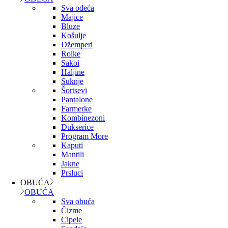
Sva odeća
Majice
Bluze
Košulje
Džemperi
Rolke
Sakoi
Haljine
Suknje
Šortsevi
Pantalone
Farmerke
Kombinezoni
Dukserice
Program More
Kaputi
Mantili
Jakne
Prsluci
OBUĆA
OBUĆA
Sva obuća
Čizme
Cipele