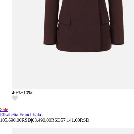
40
%
+
10
%
Sale
Elisabetta Franchi
sako
105.690,00
RSD
|
63.490,00
RSD
57.141,00
RSD