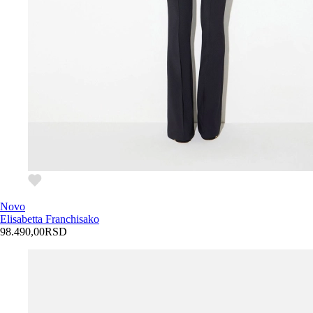
Novo
Elisabetta Franchi
sako
98.490,00
RSD