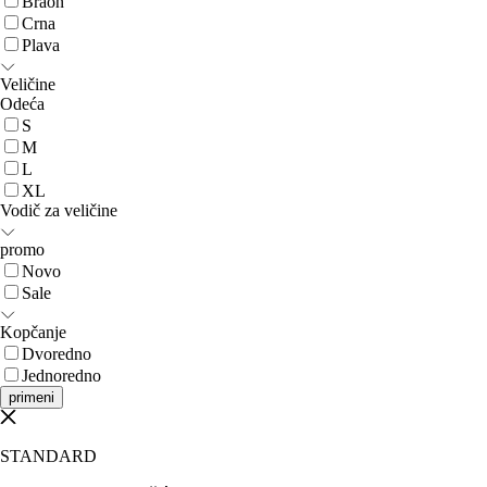
Braon
Crna
Plava
Veličine
Odeća
S
M
L
XL
Vodič za veličine
promo
Novo
Sale
Kopčanje
Dvoredno
Jednoredno
primeni
STANDARD