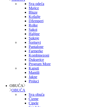
Sva odeća
Majice
Bluze
Košulje
Džemperi
Rolke
Sakoi
Haljine
Suknje
Šortsevi
Pantalone
Farmerke
Kombinezoni
Dukserice
Program More
Kaputi
Mantili
Jakne
Prsluci
OBUĆA
OBUĆA
Sva obuća
Čizme
Cipele