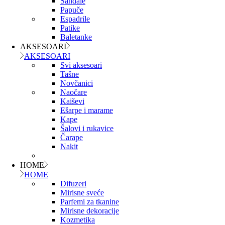
Sandale
Papuče
Espadrile
Patike
Baletanke
AKSESOARI
AKSESOARI
Svi aksesoari
Tašne
Novčanici
Naočare
Kaiševi
Ešarpe i marame
Kape
Šalovi i rukavice
Čarape
Nakit
HOME
HOME
Difuzeri
Mirisne sveće
Parfemi za tkanine
Mirisne dekoracije
Kozmetika