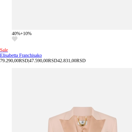
40
%
+
10
%
Sale
Elisabetta Franchi
sako
79.290,00
RSD
|
47.590,00
RSD
42.831,00
RSD