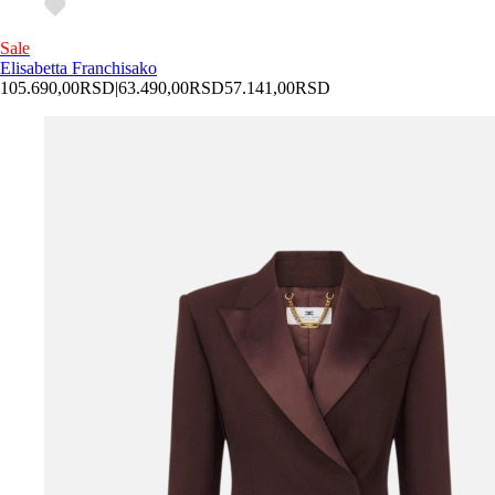
Sale
Elisabetta Franchi
sako
105.690,00
RSD
|
63.490,00
RSD
57.141,00
RSD