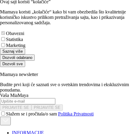
Ovaj sajt koristi “kolačiće”
Miamaya koristi „kolačiće“ kako bi vam obezbedila što kvalitetnije
korisničko iskustvo prilikom pretraživanja sajta, kao i prikazivanja
personalizovanog sadržaja.
Obavezni
Statistika
Marketing
Saznaj više
Dozvoli odabrano
Dozvoli sve
Miamaya newsletter
Budite prvi koji će saznati sve o svetskim trendovima i ekskluzivnim
ponudama.
Vaša MiaMaya
PRIJAVITE SE
PRIJAVITE SE
Slažem se i pročitala/o sam
Politika Privatnosti
INFORMACIJE