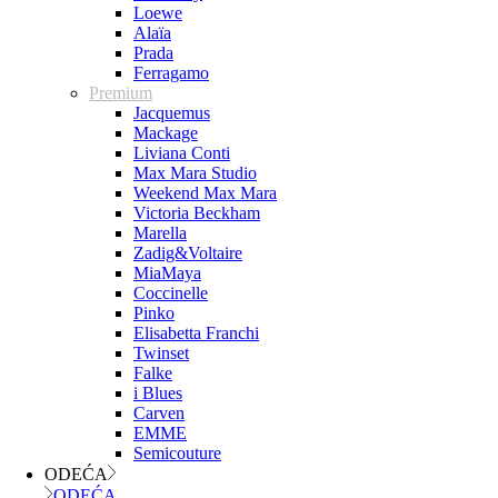
Loewe
Alaïa
Prada
Ferragamo
Premium
Jacquemus
Mackage
Liviana Conti
Max Mara Studio
Weekend Max Mara
Victoria Beckham
Marella
Zadig&Voltaire
MiaMaya
Coccinelle
Pinko
Elisabetta Franchi
Twinset
Falke
i Blues
Carven
EMME
Semicouture
ODEĆA
ODEĆA