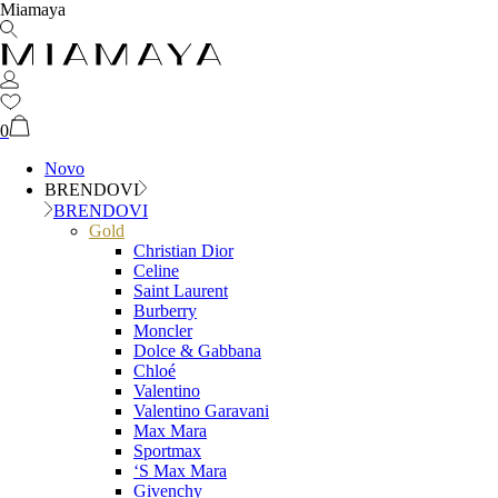
Miamaya
0
Novo
BRENDOVI
BRENDOVI
Gold
Christian Dior
Celine
Saint Laurent
Burberry
Moncler
Dolce & Gabbana
Chloé
Valentino
Valentino Garavani
Max Mara
Sportmax
‘S Max Mara
Givenchy