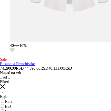
40
%
+
10
%
Sale
Elisabetta Franchi
sako
74.290,00
RSD
|
44.590,00
RSD
40.131,00
RSD
Nazad na vrh
1
od
1
Filteri
Boje
Bela
Bež