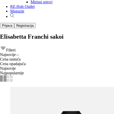
Mirisni setovi
RE:Hub Outlet
Magazin
Prijava
Registracija
Elisabetta Franchi sakoi
Filteri
Najnovije
Cena rastuća
Cena opadajuća
Najnovije
Najpopularnije