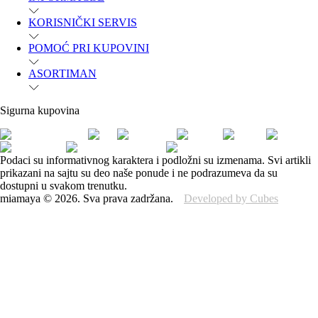
KORISNIČKI SERVIS
POMOĆ PRI KUPOVINI
ASORTIMAN
Sigurna kupovina
Podaci su informativnog karaktera i podložni su izmenama. Svi artikli
prikazani na sajtu su deo naše ponude i ne podrazumeva da su
dostupni u svakom trenutku.
miamaya
©
2026
.
Sva prava zadržana.
Developed by Cubes