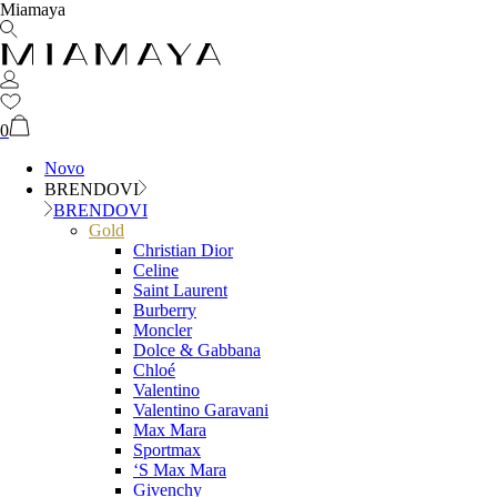
Miamaya
0
Novo
BRENDOVI
BRENDOVI
Gold
Christian Dior
Celine
Saint Laurent
Burberry
Moncler
Dolce & Gabbana
Chloé
Valentino
Valentino Garavani
Max Mara
Sportmax
‘S Max Mara
Givenchy