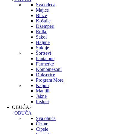
Sva odeća
Majice
Bluze
Košulje
Džemperi
Rolke
Sakoi
Haljine
Suknje
Šortsevi
Pantalone
Farmerke
Kombinezoni
Dukserice
Program More
Kaputi
Mantili
Jakne
Prsluci
OBUĆA
OBUĆA
Sva obuća
Čizme
Cipele