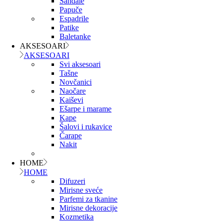
Sandale
Papuče
Espadrile
Patike
Baletanke
AKSESOARI
AKSESOARI
Svi aksesoari
Tašne
Novčanici
Naočare
Kaiševi
Ešarpe i marame
Kape
Šalovi i rukavice
Čarape
Nakit
HOME
HOME
Difuzeri
Mirisne sveće
Parfemi za tkanine
Mirisne dekoracije
Kozmetika