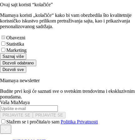
Ovaj sajt koristi “kolačiće”
Miamaya koristi „kolačiće“ kako bi vam obezbedila što kvalitetnije
korisničko iskustvo prilikom pretraživanja sajta, kao i prikazivanja
personalizovanog sadržaja.
Obavezni
Statistika
Marketing
Saznaj više
Dozvoli odabrano
Dozvoli sve
Miamaya newsletter
Budite prvi koji će saznati sve o svetskim trendovima i ekskluzivnim
ponudama.
Vaša MiaMaya
PRIJAVITE SE
PRIJAVITE SE
Slažem se i pročitala/o sam
Politika Privatnosti