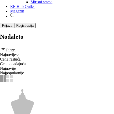
Mirisni setovi
RE:Hub Outlet
Magazin
Prijava
Registracija
Nodaleto
Filteri
Najnovije
Cena rastuća
Cena opadajuća
Najnovije
Najpopularnije