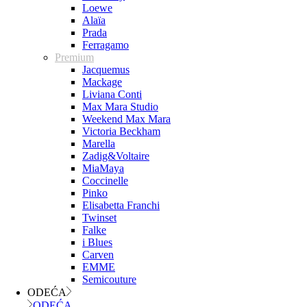
Loewe
Alaïa
Prada
Ferragamo
Premium
Jacquemus
Mackage
Liviana Conti
Max Mara Studio
Weekend Max Mara
Victoria Beckham
Marella
Zadig&Voltaire
MiaMaya
Coccinelle
Pinko
Elisabetta Franchi
Twinset
Falke
i Blues
Carven
EMME
Semicouture
ODEĆA
ODEĆA