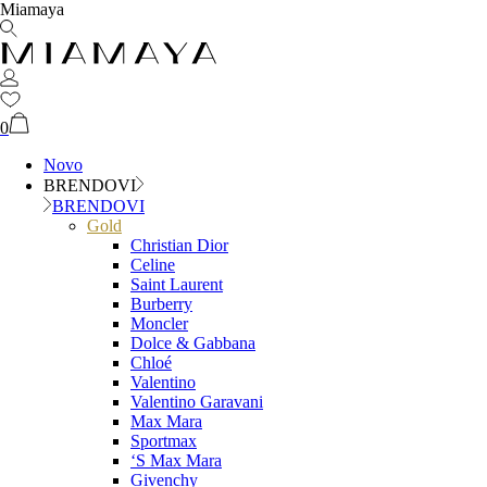
Miamaya
0
Novo
BRENDOVI
BRENDOVI
Gold
Christian Dior
Celine
Saint Laurent
Burberry
Moncler
Dolce & Gabbana
Chloé
Valentino
Valentino Garavani
Max Mara
Sportmax
‘S Max Mara
Givenchy