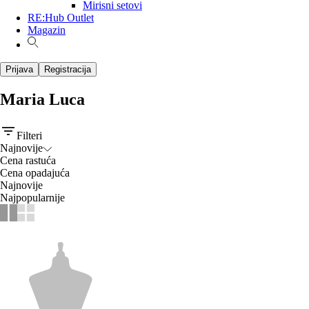
Mirisni setovi
RE:Hub Outlet
Magazin
Prijava
Registracija
Maria Luca
Filteri
Najnovije
Cena rastuća
Cena opadajuća
Najnovije
Najpopularnije