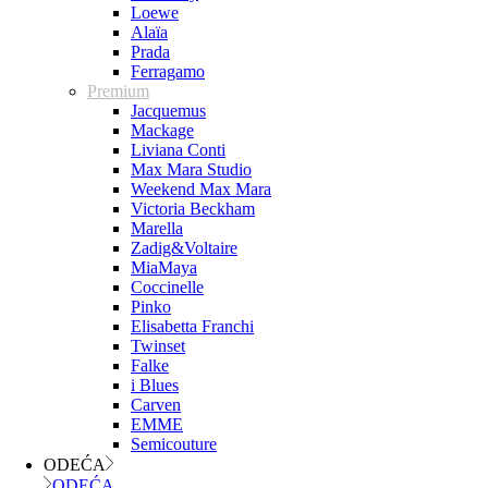
Loewe
Alaïa
Prada
Ferragamo
Premium
Jacquemus
Mackage
Liviana Conti
Max Mara Studio
Weekend Max Mara
Victoria Beckham
Marella
Zadig&Voltaire
MiaMaya
Coccinelle
Pinko
Elisabetta Franchi
Twinset
Falke
i Blues
Carven
EMME
Semicouture
ODEĆA
ODEĆA