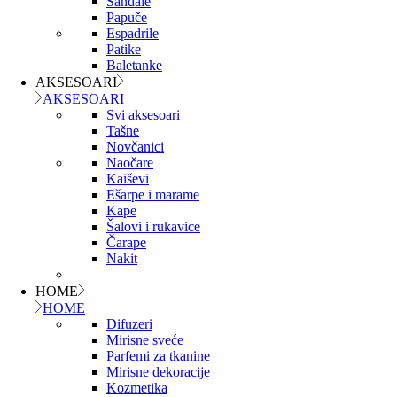
Sandale
Papuče
Espadrile
Patike
Baletanke
AKSESOARI
AKSESOARI
Svi aksesoari
Tašne
Novčanici
Naočare
Kaiševi
Ešarpe i marame
Kape
Šalovi i rukavice
Čarape
Nakit
HOME
HOME
Difuzeri
Mirisne sveće
Parfemi za tkanine
Mirisne dekoracije
Kozmetika