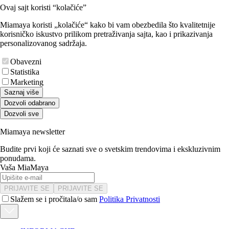
Ovaj sajt koristi “kolačiće”
Miamaya koristi „kolačiće“ kako bi vam obezbedila što kvalitetnije
korisničko iskustvo prilikom pretraživanja sajta, kao i prikazivanja
personalizovanog sadržaja.
Obavezni
Statistika
Marketing
Saznaj više
Dozvoli odabrano
Dozvoli sve
Miamaya newsletter
Budite prvi koji će saznati sve o svetskim trendovima i ekskluzivnim
ponudama.
Vaša MiaMaya
PRIJAVITE SE
PRIJAVITE SE
Slažem se i pročitala/o sam
Politika Privatnosti