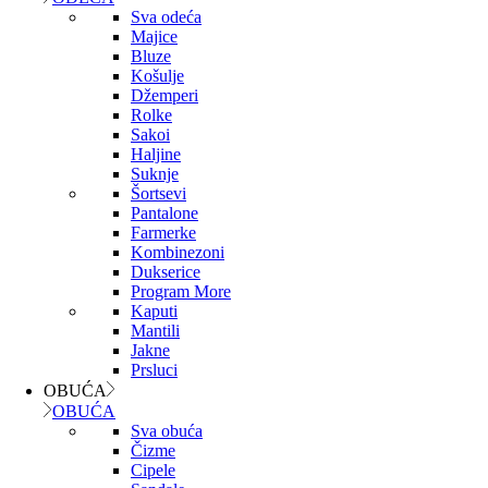
Sva odeća
Majice
Bluze
Košulje
Džemperi
Rolke
Sakoi
Haljine
Suknje
Šortsevi
Pantalone
Farmerke
Kombinezoni
Dukserice
Program More
Kaputi
Mantili
Jakne
Prsluci
OBUĆA
OBUĆA
Sva obuća
Čizme
Cipele