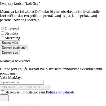
Ovaj sajt koristi “kolačiće”
Miamaya koristi „kolačiće“ kako bi vam obezbedila što kvalitetnije
korisničko iskustvo prilikom pretraživanja sajta, kao i prikazivanja
personalizovanog sadržaja.
Obavezni
Statistika
Marketing
Saznaj više
Dozvoli odabrano
Dozvoli sve
Miamaya newsletter
Budite prvi koji će saznati sve o svetskim trendovima i ekskluzivnim
ponudama.
Vaša MiaMaya
PRIJAVITE SE
PRIJAVITE SE
Slažem se i pročitala/o sam
Politika Privatnosti