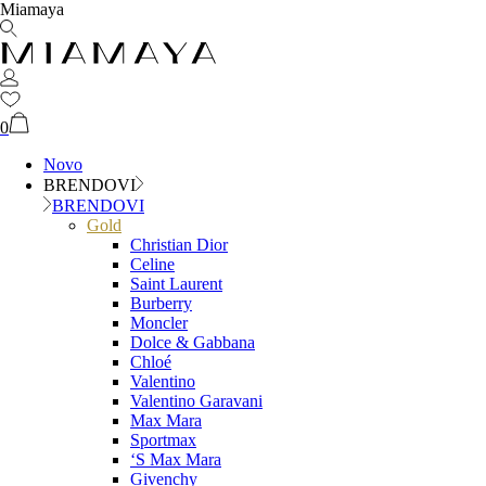
Miamaya
0
Novo
BRENDOVI
BRENDOVI
Gold
Christian Dior
Celine
Saint Laurent
Burberry
Moncler
Dolce & Gabbana
Chloé
Valentino
Valentino Garavani
Max Mara
Sportmax
‘S Max Mara
Givenchy