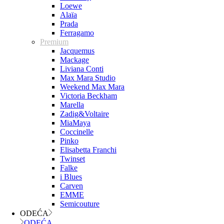
Loewe
Alaïa
Prada
Ferragamo
Premium
Jacquemus
Mackage
Liviana Conti
Max Mara Studio
Weekend Max Mara
Victoria Beckham
Marella
Zadig&Voltaire
MiaMaya
Coccinelle
Pinko
Elisabetta Franchi
Twinset
Falke
i Blues
Carven
EMME
Semicouture
ODEĆA
ODEĆA