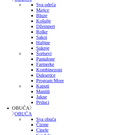
Sva odeća
Majice
Bluze
Košulje
Džemperi
Rolke
Sakoi
Haljine
Suknje
Šortsevi
Pantalone
Farmerke
Kombinezoni
Dukserice
Program More
Kaputi
Mantili
Jakne
Prsluci
OBUĆA
OBUĆA
Sva obuća
Čizme
Cipele