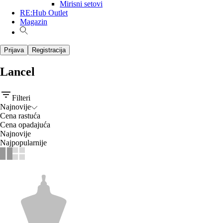
Mirisni setovi
RE:Hub Outlet
Magazin
Prijava
Registracija
Lancel
Filteri
Najnovije
Cena rastuća
Cena opadajuća
Najnovije
Najpopularnije