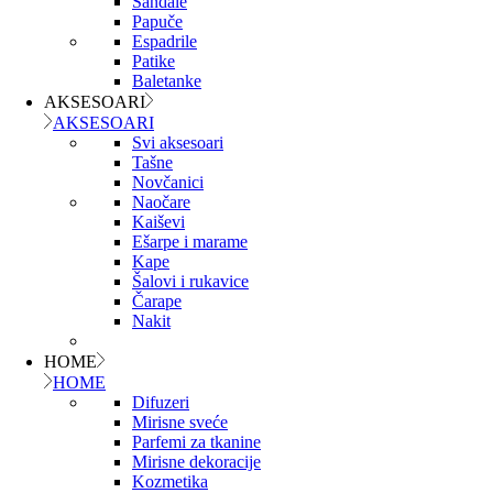
Sandale
Papuče
Espadrile
Patike
Baletanke
AKSESOARI
AKSESOARI
Svi aksesoari
Tašne
Novčanici
Naočare
Kaiševi
Ešarpe i marame
Kape
Šalovi i rukavice
Čarape
Nakit
HOME
HOME
Difuzeri
Mirisne sveće
Parfemi za tkanine
Mirisne dekoracije
Kozmetika