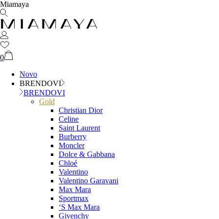
Miamaya
0
Novo
BRENDOVI
BRENDOVI
Gold
Christian Dior
Celine
Saint Laurent
Burberry
Moncler
Dolce & Gabbana
Chloé
Valentino
Valentino Garavani
Max Mara
Sportmax
‘S Max Mara
Givenchy