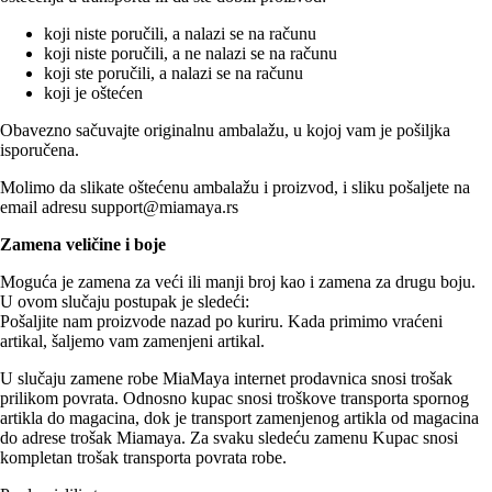
koji niste poručili, a nalazi se na računu
koji niste poručili, a ne nalazi se na računu
koji ste poručili, a nalazi se na računu
koji je oštećen
Obavezno sačuvajte originalnu ambalažu, u kojoj vam je pošiljka
isporučena.
Molimo da slikate oštećenu ambalažu i proizvod, i sliku pošaljete na
email adresu support@miamaya.rs
Zamena veličine i boje
Moguća je zamena za veći ili manji broj kao i zamena za drugu boju.
U ovom slučaju postupak je sledeći:
Pošaljite nam proizvode nazad po kuriru. Kada primimo vraćeni
artikal, šaljemo vam zamenjeni artikal.
U slučaju zamene robe MiaMaya internet prodavnica snosi trošak
prilikom povrata. Odnosno kupac snosi troškove transporta spornog
artikla do magacina, dok je transport zamenjenog artikla od magacina
do adrese trošak Miamaya. Za svaku sledeću zamenu Kupac snosi
kompletan trošak transporta povrata robe.