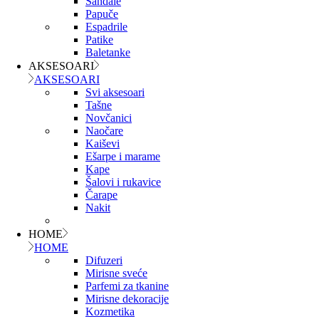
Sandale
Papuče
Espadrile
Patike
Baletanke
AKSESOARI
AKSESOARI
Svi aksesoari
Tašne
Novčanici
Naočare
Kaiševi
Ešarpe i marame
Kape
Šalovi i rukavice
Čarape
Nakit
HOME
HOME
Difuzeri
Mirisne sveće
Parfemi za tkanine
Mirisne dekoracije
Kozmetika