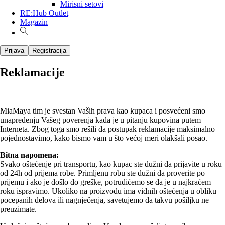
Mirisni setovi
RE:Hub Outlet
Magazin
Prijava
Registracija
Reklamacije
MiaMaya tim je svestan Vaših prava kao kupaca i posvećeni smo
unapređenju Vašeg poverenja kada je u pitanju kupovina putem
Interneta. Zbog toga smo rešili da postupak reklamacije maksimalno
pojednostavimo, kako bismo vam u što većoj meri olakšali posao.
Bitna napomena:
Svako oštećenje pri transportu, kao kupac ste dužni da prijavite u roku
od 24h od prijema robe. Primljenu robu ste dužni da proverite po
prijemu i ako je došlo do greške, potrudićemo se da je u najkraćem
roku ispravimo. Ukoliko na proizvodu ima vidnih oštećenja u obliku
pocepanih delova ili nagnječenja, savetujemo da takvu pošiljku ne
preuzimate.