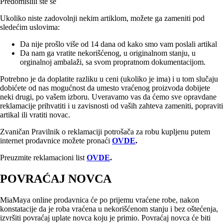
Predomislili ste se
Ukoliko niste zadovolnji nekim artiklom, možete ga zameniti pod
sledećim uslovima:
Da nije prošlo više od 14 dana od kako smo vam poslali artikal
Da nam ga vratite nekorišćenog, u originalnom stanju, u
orginalnoj ambalaži, sa svom propratnom dokumentacijom.
Potrebno je da doplatite razliku u ceni (ukoliko je ima) i u tom slučaju
dobićete od nas mogućnost da umesto vraćenog proizvoda dobijete
neki drugi, po vašem izboru. Uveravamo vas da ćemo sve opravdane
reklamacije prihvatiti i u zavisnosti od vaših zahteva zameniti, popraviti
artikal ili vratiti novac.
Zvaničan Pravilnik o reklamaciji potrošača za robu kupljenu putem
internet prodavnice možete pronaći
OVDE
.
Preuzmite reklamacioni list
OVDE
.
POVRAĆAJ NOVCA
MiaMaya online prodavnica će po prijemu vraćene robe, nakon
konstatacije da je roba vraćena u nekorišćenom stanju i bez oštećenja,
izvršiti povraćaj uplate novca koju je primio. Povraćaj novca će biti