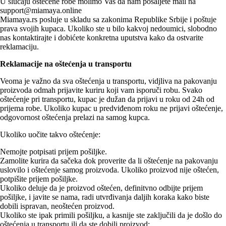
U slučaju oštećene robe molimo Vas da nam pošaljete mail na
s
upport@miamaya.online
Miamaya.rs posluje u skladu sa zakonima Republike Srbije i poštuje
prava svojih kupaca. Ukoliko ste u bilo kakvoj nedoumici, slobodno
nas kontaktirajte i dobićete konkretna uputstva kako da ostvarite
reklamaciju.
Reklamacije na oštećenja u transportu
Veoma je važno da sva oštećenja u transportu, vidjliva na pakovanju
proizvoda odmah prijavite kuriru koji vam isporuči robu. Svako
oštećenje pri transportu, kupac je dužan da prijavi u roku od 24h od
prijema robe. Ukoliko kupac u predviđenom roku ne prijavi oštećenje,
odgovornost oštećenja prelazi na samog kupca.
Ukoliko uočite takvo oštećenje:
Nemojte potpisati prijem pošiljke.
Zamolite kurira da sačeka dok proverite da li oštećenje na pakovanju
uslovilo i oštećenje samog proizvoda. Ukoliko proizvod nije oštećen,
potpišite prijem pošiljke.
Ukoliko deluje da je proizvod oštećen, definitvno odbijte prijem
pošiljke, i javite se nama, radi utvrđivanja daljih koraka kako biste
dobili ispravan, neoštećen proizvod.
Ukoliko ste ipak primili pošiljku, a kasnije ste zaključili da je došlo do
oštećenja u transportu ili da ste dobili proizvod: