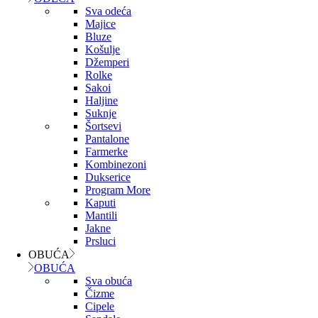
Sva odeća
Majice
Bluze
Košulje
Džemperi
Rolke
Sakoi
Haljine
Suknje
Šortsevi
Pantalone
Farmerke
Kombinezoni
Dukserice
Program More
Kaputi
Mantili
Jakne
Prsluci
OBUĆA
OBUĆA
Sva obuća
Čizme
Cipele