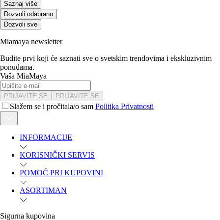
Saznaj više
Dozvoli odabrano
Dozvoli sve
Miamaya newsletter
Budite prvi koji će saznati sve o svetskim trendovima i ekskluzivnim
ponudama.
Vaša MiaMaya
PRIJAVITE SE
PRIJAVITE SE
Slažem se i pročitala/o sam
Politika Privatnosti
INFORMACIJE
KORISNIČKI SERVIS
POMOĆ PRI KUPOVINI
ASORTIMAN
Sigurna kupovina