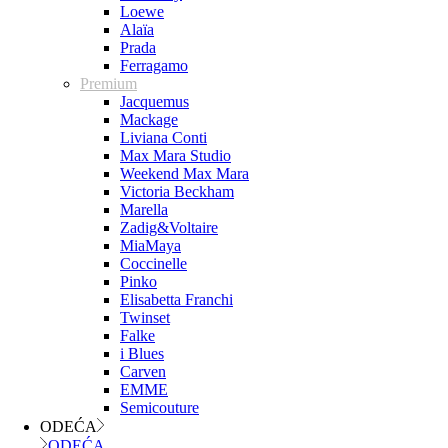
Loewe
Alaïa
Prada
Ferragamo
Premium
Jacquemus
Mackage
Liviana Conti
Max Mara Studio
Weekend Max Mara
Victoria Beckham
Marella
Zadig&Voltaire
MiaMaya
Coccinelle
Pinko
Elisabetta Franchi
Twinset
Falke
i Blues
Carven
EMME
Semicouture
ODEĆA
ODEĆA