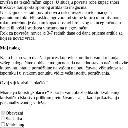
izvršen na tekući račun kupca. U slučaju povrata robe kupac snosi
troškove transporta spornog artikla do magacina.
U slučaju da se radi povrat novca usled uvažene reklamacije u
garantnom roku i/ili raskida ugovora od strane kupca u propisanom
roku, potrebno je da nam kupac dostavi broj svog tekućeg računa u
banci ili pošti i sredstva vraćamo na njegov račun.
Rok za povraćaj novca je 3-7 radnih dana od dana prijema artikla za
koji se novac vraća.
Moj nalog
Kako bismo vam olakšali proces kupovine, nudimo vam kreiranja
vašeg naloga čime dobijate mogućnost da na jednostavan način obavite
kupovinu, pratite porudžbine na vašem nalogu, čuvate više adresa za
isporuku i u svakom trenutku vidite vašu istoriju poručivanja.
Ovaj sajt koristi “kolačiće”
Miamaya koristi „kolačiće“ kako bi vam obezbedila što kvalitetnije
korisničko iskustvo prilikom pretraživanja sajta, kao i prikazivanja
personalizovanog sadržaja.
Obavezni
Statistika
Marketing