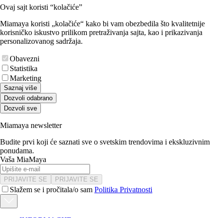
Ovaj sajt koristi “kolačiće”
Miamaya koristi „kolačiće“ kako bi vam obezbedila što kvalitetnije
korisničko iskustvo prilikom pretraživanja sajta, kao i prikazivanja
personalizovanog sadržaja.
Obavezni
Statistika
Marketing
Saznaj više
Dozvoli odabrano
Dozvoli sve
Miamaya newsletter
Budite prvi koji će saznati sve o svetskim trendovima i ekskluzivnim
ponudama.
Vaša MiaMaya
PRIJAVITE SE
PRIJAVITE SE
Slažem se i pročitala/o sam
Politika Privatnosti