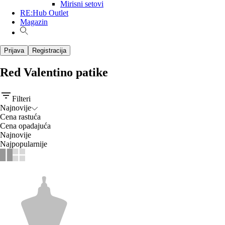
Mirisni setovi
RE:Hub Outlet
Magazin
Prijava
Registracija
Red Valentino patike
Filteri
Najnovije
Cena rastuća
Cena opadajuća
Najnovije
Najpopularnije