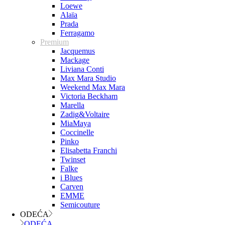
Loewe
Alaïa
Prada
Ferragamo
Premium
Jacquemus
Mackage
Liviana Conti
Max Mara Studio
Weekend Max Mara
Victoria Beckham
Marella
Zadig&Voltaire
MiaMaya
Coccinelle
Pinko
Elisabetta Franchi
Twinset
Falke
i Blues
Carven
EMME
Semicouture
ODEĆA
ODEĆA