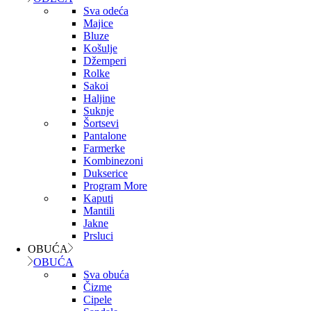
Sva odeća
Majice
Bluze
Košulje
Džemperi
Rolke
Sakoi
Haljine
Suknje
Šortsevi
Pantalone
Farmerke
Kombinezoni
Dukserice
Program More
Kaputi
Mantili
Jakne
Prsluci
OBUĆA
OBUĆA
Sva obuća
Čizme
Cipele