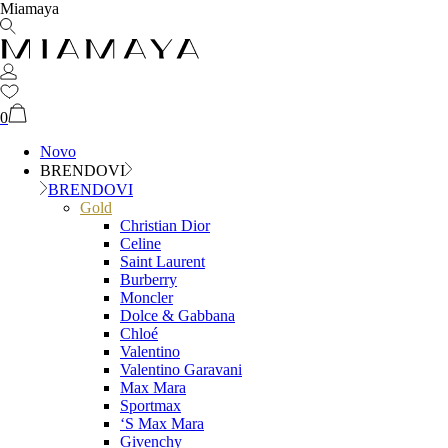
Miamaya
0
Novo
BRENDOVI
BRENDOVI
Gold
Christian Dior
Celine
Saint Laurent
Burberry
Moncler
Dolce & Gabbana
Chloé
Valentino
Valentino Garavani
Max Mara
Sportmax
‘S Max Mara
Givenchy