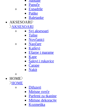
Sandale
Papuče
Espadrile
Patike
Baletanke
AKSESOARI
AKSESOARI
Svi aksesoari
Tašne
Novčanici
Naočare
Kaiševi
Ešarpe i marame
Kape
Šalovi i rukavice
Čarape
Nakit
HOME
HOME
Difuzeri
Mirisne sveće
Parfemi za tkanine
Mirisne dekoracije
Kozmetika