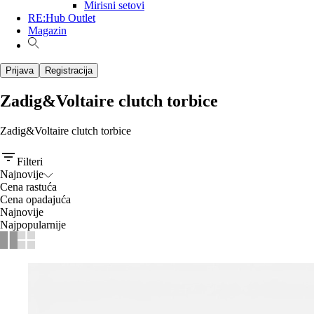
Mirisni setovi
RE:Hub Outlet
Magazin
Prijava
Registracija
Zadig&Voltaire clutch torbice
Zadig&Voltaire clutch torbice
Filteri
Najnovije
Cena rastuća
Cena opadajuća
Najnovije
Najpopularnije