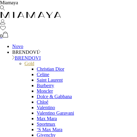
Miamaya
0
Novo
BRENDOVI
BRENDOVI
Gold
Christian Dior
Celine
Saint Laurent
Burberry
Moncler
Dolce & Gabbana
Chloé
Valentino
Valentino Garavani
Max Mara
Sportmax
‘S Max Mara
Givenchy