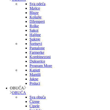
Sva odeća
Majice
Bluze
Košulje
Džemperi
Rolke
Sakoi
Haljine
Suknje
Šortsevi
Pantalone
Farmerke
Kombinezoni
Dukserice
Program More
Kaputi
Mantili
Jakne
Prsluci
OBUĆA
OBUĆA
Sva obuća
Čizme
Cipele