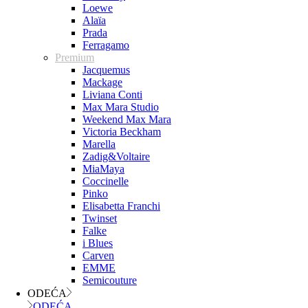
Loewe
Alaïa
Prada
Ferragamo
Premium
Jacquemus
Mackage
Liviana Conti
Max Mara Studio
Weekend Max Mara
Victoria Beckham
Marella
Zadig&Voltaire
MiaMaya
Coccinelle
Pinko
Elisabetta Franchi
Twinset
Falke
i Blues
Carven
EMME
Semicouture
ODEĆA
ODEĆA