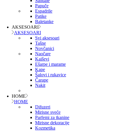
Sandale
Papuče
Espadrile
Patike
Baletanke
AKSESOARI
AKSESOARI
Svi aksesoari
Tašne
Novčanici
Naočare
Kaiševi
Ešarpe i marame
Kape
Šalovi i rukavice
Čarape
Nakit
HOME
HOME
Difuzeri
Mirisne sveće
Parfemi za tkanine
Mirisne dekoracije
Kozmetika