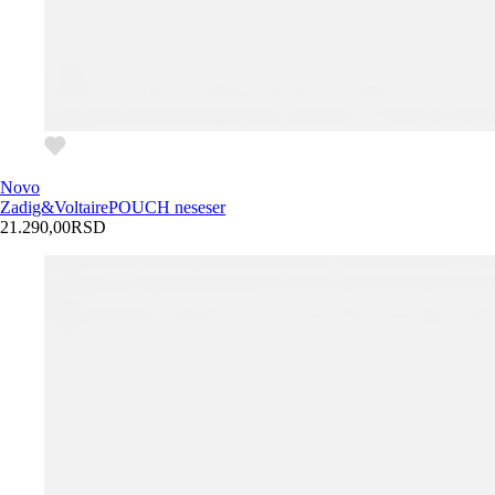
Novo
Zadig&Voltaire
POUCH neseser
21.290,00
RSD