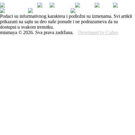
Podaci su informativnog karaktera i podložni su izmenama. Svi artikli
prikazani na sajtu su deo naše ponude i ne podrazumeva da su
dostupni u svakom trenutku.
miamaya
©
2026
.
Sva prava zadržana.
Developed by Cubes