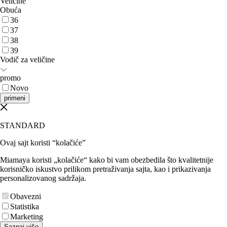
Veličine
Obuća
36
37
38
39
Vodič za veličine
promo
Novo
primeni
STANDARD
Ovaj sajt koristi “kolačiće”
Miamaya koristi „kolačiće“ kako bi vam obezbedila što kvalitetnije
korisničko iskustvo prilikom pretraživanja sajta, kao i prikazivanja
personalizovanog sadržaja.
Obavezni
Statistika
Marketing
Saznaj više