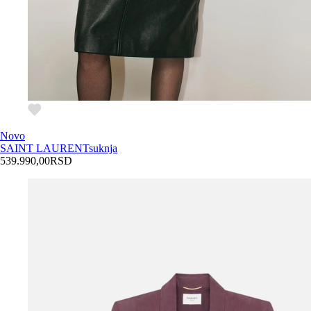
Novo
SAINT LAURENT
suknja
539.990,00
RSD