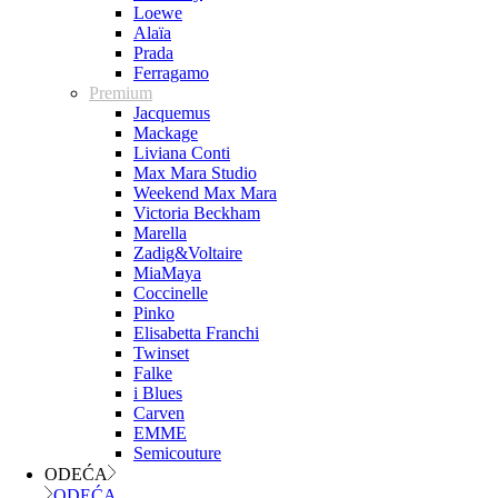
Loewe
Alaïa
Prada
Ferragamo
Premium
Jacquemus
Mackage
Liviana Conti
Max Mara Studio
Weekend Max Mara
Victoria Beckham
Marella
Zadig&Voltaire
MiaMaya
Coccinelle
Pinko
Elisabetta Franchi
Twinset
Falke
i Blues
Carven
EMME
Semicouture
ODEĆA
ODEĆA