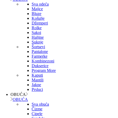
Sva odeća
Majice
Bluze
Košulje
Džemperi
Rolke
Sakoi
Haljine
Suknje
Šortsevi
Pantalone
Farmerke
Kombinezoni
Dukserice
Program More
Kaputi
Mantili
Jakne
Prsluci
OBUĆA
OBUĆA
Sva obuća
Čizme
Cipele