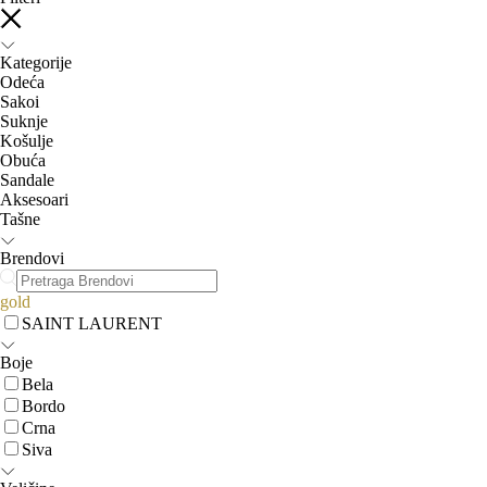
Kategorije
Odeća
Sakoi
Suknje
Košulje
Obuća
Sandale
Aksesoari
Tašne
Brendovi
gold
SAINT LAURENT
Boje
Bela
Bordo
Crna
Siva