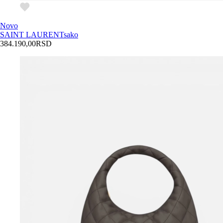
Novo
SAINT LAURENT
sako
384.190,00
RSD