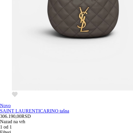
Novo
SAINT LAURENT
ICARINO tašna
306.190,00
RSD
Nazad na vrh
1
od
1
Filteri