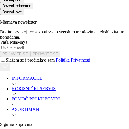
Dozvoli odabrano
Dozvoli sve
Miamaya newsletter
Budite prvi koji će saznati sve o svetskim trendovima i ekskluzivnim
ponudama.
Vaša MiaMaya
PRIJAVITE SE
PRIJAVITE SE
Slažem se i pročitala/o sam
Politika Privatnosti
INFORMACIJE
KORISNIČKI SERVIS
POMOĆ PRI KUPOVINI
ASORTIMAN
Sigurna kupovina