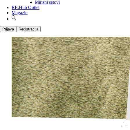
Mirisni setovi
RE:Hub Outlet
Magazin
Prijava
Registracija