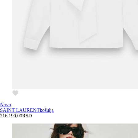
Novo
SAINT LAURENT
košulja
216.190,00
RSD