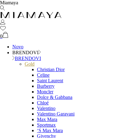
Miamaya
0
Novo
BRENDOVI
BRENDOVI
Gold
Christian Dior
Celine
Saint Laurent
Burberry
Moncler
Dolce & Gabbana
Chloé
Valentino
Valentino Garavani
Max Mara
Sportmax
‘S Max Mara
Givenchy