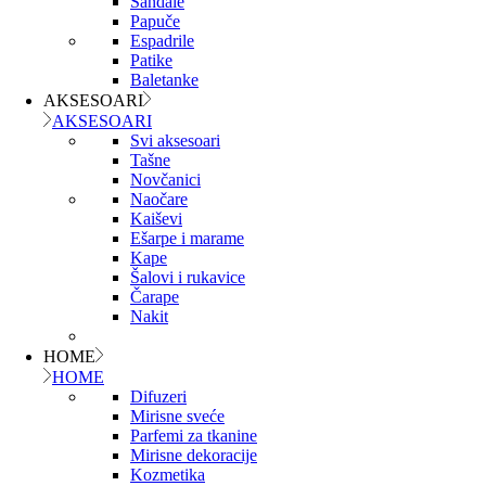
Sandale
Papuče
Espadrile
Patike
Baletanke
AKSESOARI
AKSESOARI
Svi aksesoari
Tašne
Novčanici
Naočare
Kaiševi
Ešarpe i marame
Kape
Šalovi i rukavice
Čarape
Nakit
HOME
HOME
Difuzeri
Mirisne sveće
Parfemi za tkanine
Mirisne dekoracije
Kozmetika