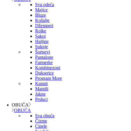
Sva odeća
Majice
Bluze
Košulje
Džemperi
Rolke
Sakoi
Haljine
Suknje
Šortsevi
Pantalone
Farmerke
Kombinezoni
Dukserice
Program More
Kaputi
Mantili
Jakne
Prsluci
OBUĆA
OBUĆA
Sva obuća
Čizme
Cipele