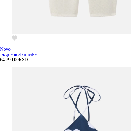
Novo
Jacquemus
farmerke
64.790,00
RSD