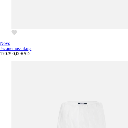
Novo
Jacquemus
suknja
170.390,00
RSD