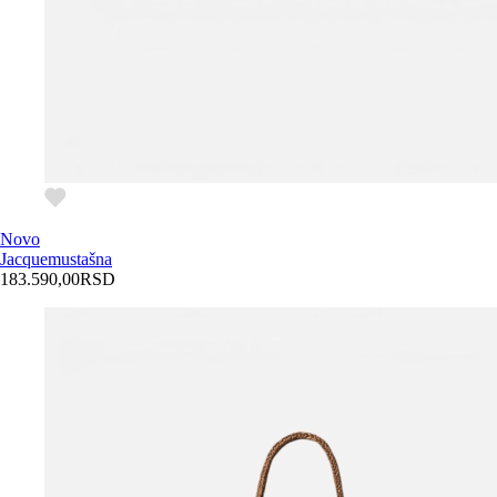
Novo
Jacquemus
tašna
183.590,00
RSD