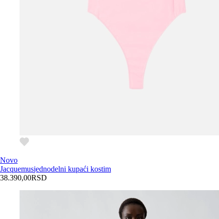
Novo
Jacquemus
jednodelni kupaći kostim
38.390,00
RSD