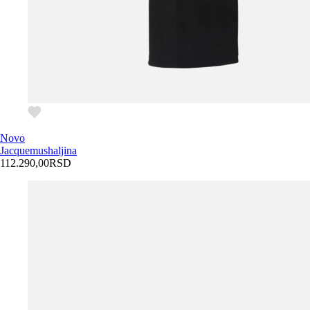
Novo
Jacquemus
haljina
112.290,00
RSD