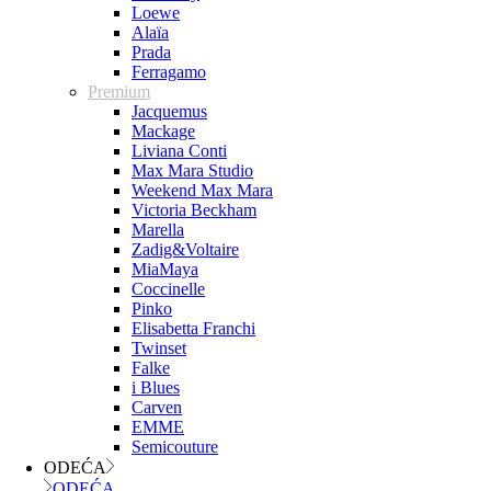
Loewe
Alaïa
Prada
Ferragamo
Premium
Jacquemus
Mackage
Liviana Conti
Max Mara Studio
Weekend Max Mara
Victoria Beckham
Marella
Zadig&Voltaire
MiaMaya
Coccinelle
Pinko
Elisabetta Franchi
Twinset
Falke
i Blues
Carven
EMME
Semicouture
ODEĆA
ODEĆA