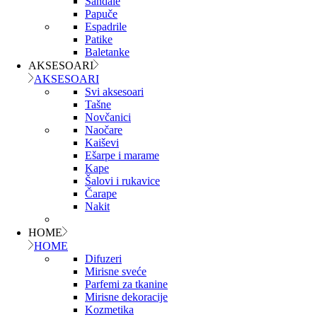
Sandale
Papuče
Espadrile
Patike
Baletanke
AKSESOARI
AKSESOARI
Svi aksesoari
Tašne
Novčanici
Naočare
Kaiševi
Ešarpe i marame
Kape
Šalovi i rukavice
Čarape
Nakit
HOME
HOME
Difuzeri
Mirisne sveće
Parfemi za tkanine
Mirisne dekoracije
Kozmetika