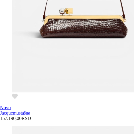
Novo
Jacquemus
tašna
157.190,00
RSD