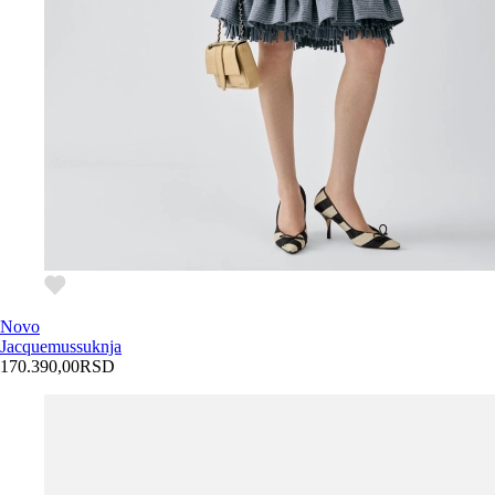
Novo
Jacquemus
suknja
170.390,00
RSD