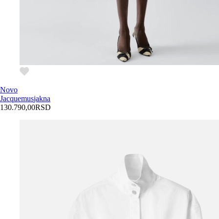
Novo
Jacquemus
jakna
130.790,00
RSD