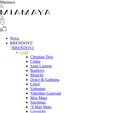
Miamaya
0
Novo
BRENDOVI
BRENDOVI
Gold
Christian Dior
Celine
Saint Laurent
Burberry
Moncler
Dolce & Gabbana
Chloé
Valentino
Valentino Garavani
Max Mara
Sportmax
‘S Max Mara
Givenchy