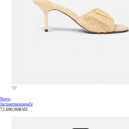
Novo
Jacquemus
papuče
72.690,00
RSD