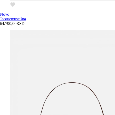
Novo
Jacquemus
tašna
64.790,00
RSD