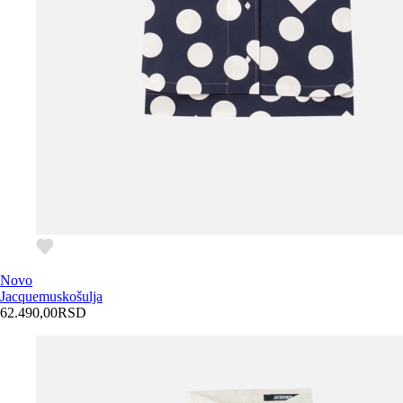
Novo
Jacquemus
košulja
62.490,00
RSD