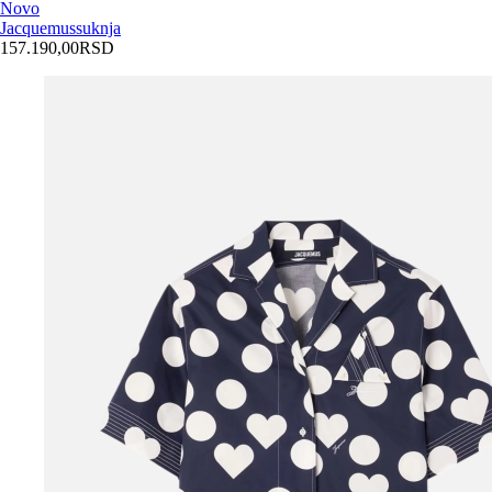
Novo
Jacquemus
suknja
157.190,00
RSD