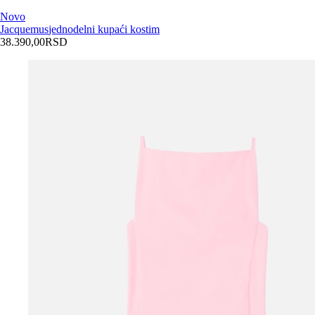
Novo
Jacquemus
jednodelni kupaći kostim
38.390,00
RSD