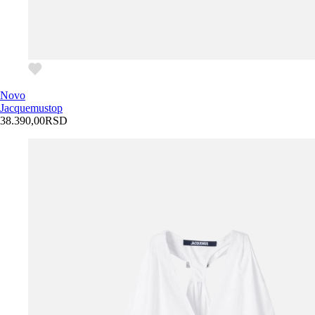
Novo
Jacquemus
top
38.390,00
RSD