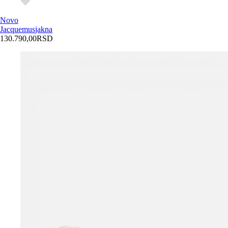
Novo
Jacquemus
jakna
130.790,00
RSD