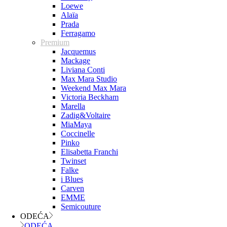
Loewe
Alaïa
Prada
Ferragamo
Premium
Jacquemus
Mackage
Liviana Conti
Max Mara Studio
Weekend Max Mara
Victoria Beckham
Marella
Zadig&Voltaire
MiaMaya
Coccinelle
Pinko
Elisabetta Franchi
Twinset
Falke
i Blues
Carven
EMME
Semicouture
ODEĆA
ODEĆA