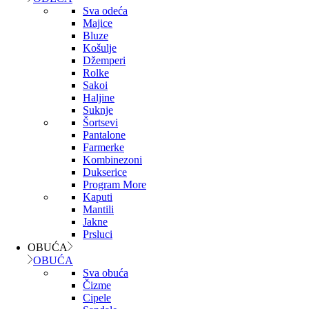
Sva odeća
Majice
Bluze
Košulje
Džemperi
Rolke
Sakoi
Haljine
Suknje
Šortsevi
Pantalone
Farmerke
Kombinezoni
Dukserice
Program More
Kaputi
Mantili
Jakne
Prsluci
OBUĆA
OBUĆA
Sva obuća
Čizme
Cipele