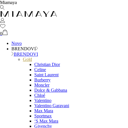
Miamaya
0
Novo
BRENDOVI
BRENDOVI
Gold
Christian Dior
Celine
Saint Laurent
Burberry
Moncler
Dolce & Gabbana
Chloé
Valentino
Valentino Garavani
Max Mara
Sportmax
‘S Max Mara
Givenchy