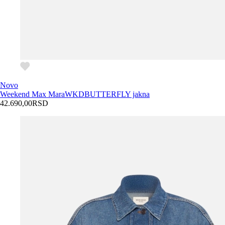
Novo
Weekend Max Mara
WKDBUTTERFLY jakna
42.690,00
RSD