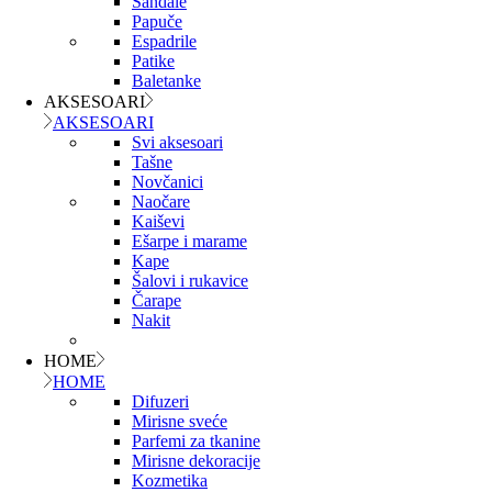
Sandale
Papuče
Espadrile
Patike
Baletanke
AKSESOARI
AKSESOARI
Svi aksesoari
Tašne
Novčanici
Naočare
Kaiševi
Ešarpe i marame
Kape
Šalovi i rukavice
Čarape
Nakit
HOME
HOME
Difuzeri
Mirisne sveće
Parfemi za tkanine
Mirisne dekoracije
Kozmetika