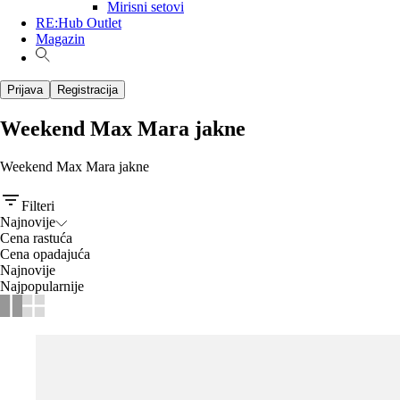
Mirisni setovi
RE:Hub Outlet
Magazin
Prijava
Registracija
Weekend Max Mara jakne
Weekend Max Mara jakne
Filteri
Najnovije
Cena rastuća
Cena opadajuća
Najnovije
Najpopularnije