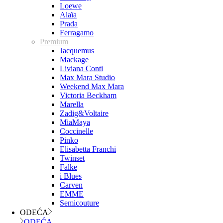
Loewe
Alaïa
Prada
Ferragamo
Premium
Jacquemus
Mackage
Liviana Conti
Max Mara Studio
Weekend Max Mara
Victoria Beckham
Marella
Zadig&Voltaire
MiaMaya
Coccinelle
Pinko
Elisabetta Franchi
Twinset
Falke
i Blues
Carven
EMME
Semicouture
ODEĆA
ODEĆA