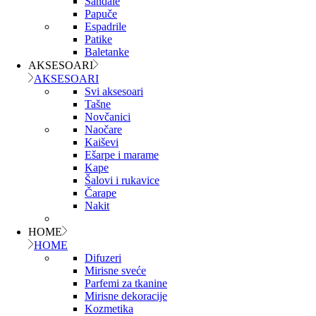
Sandale
Papuče
Espadrile
Patike
Baletanke
AKSESOARI
AKSESOARI
Svi aksesoari
Tašne
Novčanici
Naočare
Kaiševi
Ešarpe i marame
Kape
Šalovi i rukavice
Čarape
Nakit
HOME
HOME
Difuzeri
Mirisne sveće
Parfemi za tkanine
Mirisne dekoracije
Kozmetika