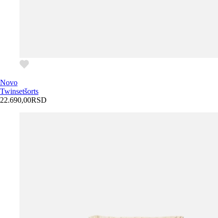
Novo
Twinset
šorts
22.690,00
RSD