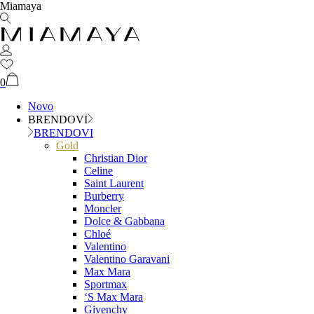
Miamaya
0
Novo
BRENDOVI
BRENDOVI
Gold
Christian Dior
Celine
Saint Laurent
Burberry
Moncler
Dolce & Gabbana
Chloé
Valentino
Valentino Garavani
Max Mara
Sportmax
‘S Max Mara
Givenchy