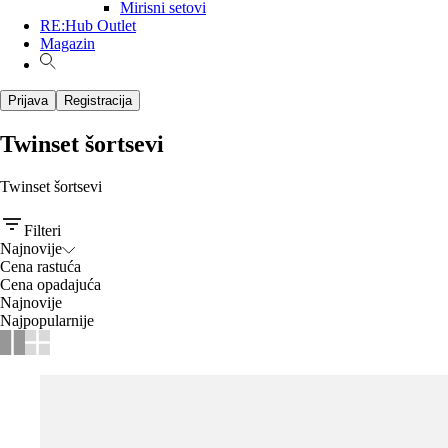
Mirisni setovi
RE:Hub Outlet
Magazin
Prijava
Registracija
Twinset šortsevi
Twinset šortsevi
Filteri
Najnovije
Cena rastuća
Cena opadajuća
Najnovije
Najpopularnije