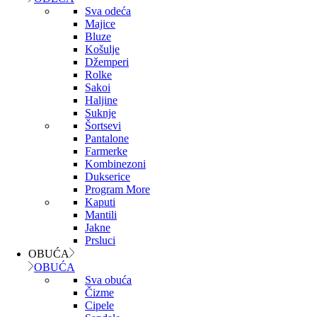
Sva odeća
Majice
Bluze
Košulje
Džemperi
Rolke
Sakoi
Haljine
Suknje
Šortsevi
Pantalone
Farmerke
Kombinezoni
Dukserice
Program More
Kaputi
Mantili
Jakne
Prsluci
OBUĆA
OBUĆA
Sva obuća
Čizme
Cipele