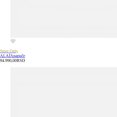
Store Only
ALAÏA
papuče
94.990,00
RSD