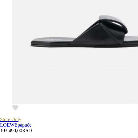
Store Only
LOEWE
papuče
103.490,00
RSD