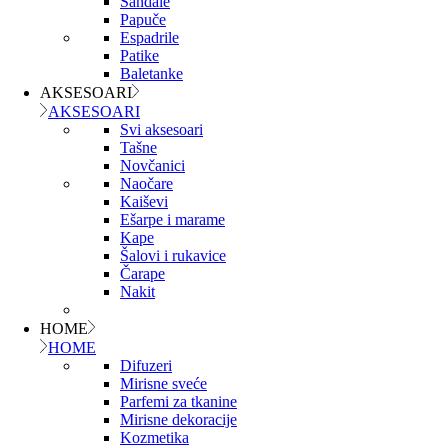
Sandale
Papuče
Espadrile
Patike
Baletanke
AKSESOARI
AKSESOARI
Svi aksesoari
Tašne
Novčanici
Naočare
Kaiševi
Ešarpe i marame
Kape
Šalovi i rukavice
Čarape
Nakit
HOME
HOME
Difuzeri
Mirisne sveće
Parfemi za tkanine
Mirisne dekoracije
Kozmetika