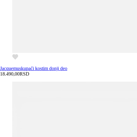
Jacquemus
kupaći kostim donji deo
18.490,00
RSD