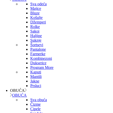
Sva odeća
Majice
Bluze
Košulje
Džemperi
Rolke
Sakoi
Haljine
Suknje
Šortsevi
Pantalone
Farmerke
Kombinezoni
Dukserice
Program More
Kaputi
Mantili
Jakne
Prsluci
OBUĆA
OBUĆA
Sva obuća
Čizme
Cipele