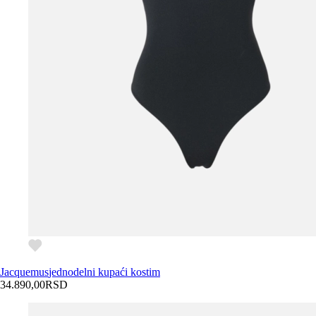
Jacquemus
jednodelni kupaći kostim
34.890,00
RSD