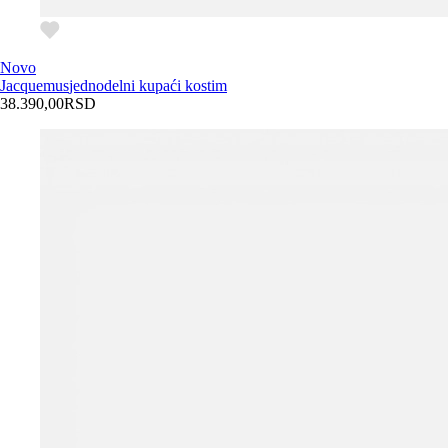
Novo
Jacquemus
jednodelni kupaći kostim
38.390,00
RSD