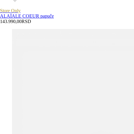
Store Only
ALAÏA
LE COEUR papuče
143.990,00
RSD