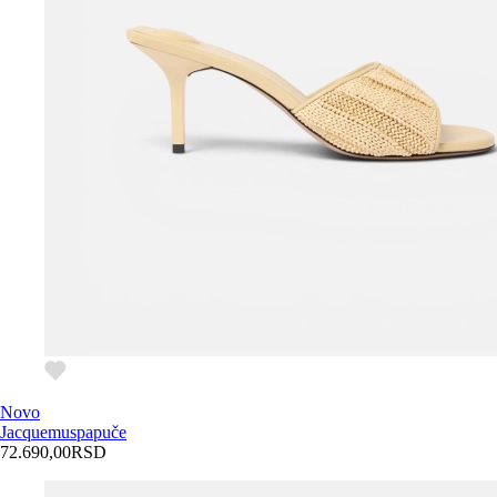
Novo
Jacquemus
papuče
72.690,00
RSD