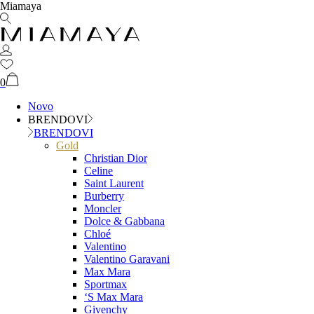
Miamaya
0
Novo
BRENDOVI
BRENDOVI
Gold
Christian Dior
Celine
Saint Laurent
Burberry
Moncler
Dolce & Gabbana
Chloé
Valentino
Valentino Garavani
Max Mara
Sportmax
‘S Max Mara
Givenchy