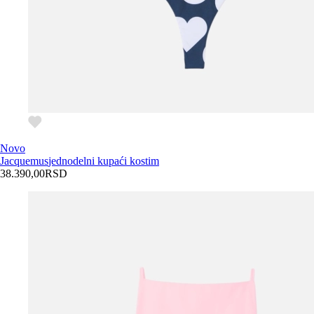
Novo
Jacquemus
jednodelni kupaći kostim
38.390,00
RSD