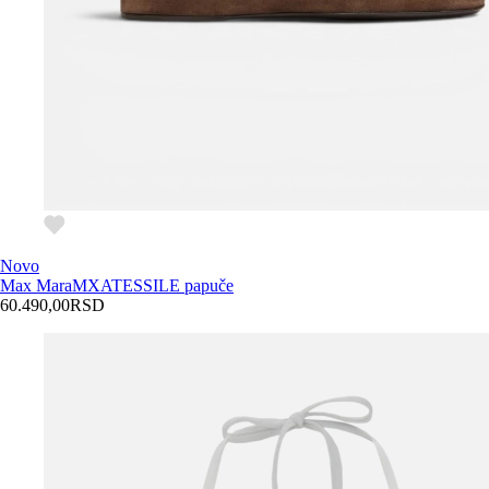
Novo
Max Mara
MXATESSILE papuče
60.490,00
RSD