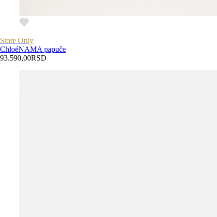
Store Only
Chloé
NAMA papuče
93.590,00
RSD