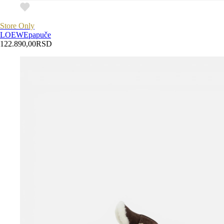
Store Only
LOEWE
papuče
122.890,00
RSD