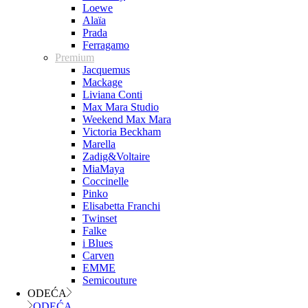
Loewe
Alaïa
Prada
Ferragamo
Premium
Jacquemus
Mackage
Liviana Conti
Max Mara Studio
Weekend Max Mara
Victoria Beckham
Marella
Zadig&Voltaire
MiaMaya
Coccinelle
Pinko
Elisabetta Franchi
Twinset
Falke
i Blues
Carven
EMME
Semicouture
ODEĆA
ODEĆA