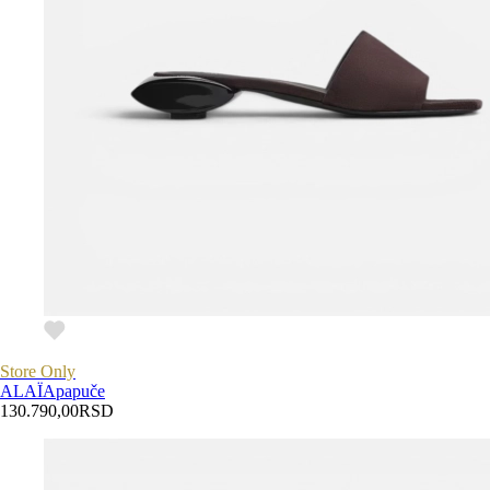
Store Only
ALAÏA
papuče
130.790,00
RSD