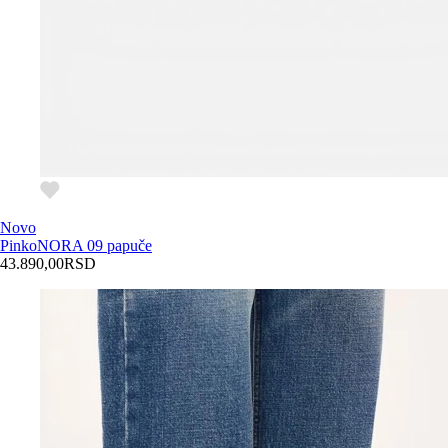
Novo
Pinko
NORA 09 papuče
43.890,00
RSD