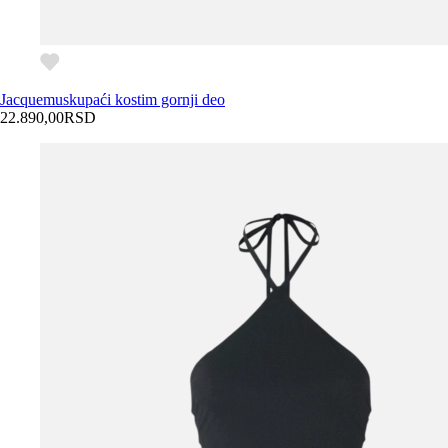
Jacquemus
kupaći kostim gornji deo
22.890,00
RSD