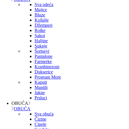
Sva odeća
Majice
Bluze
Košulje
Džemperi
Rolke
Sakoi
Haljine
Suknje
Šortsevi
Pantalone
Farmerke
Kombinezoni
Dukserice
Program More
Kaputi
Mantili
Jakne
Prsluci
OBUĆA
OBUĆA
Sva obuća
Čizme
Cipele