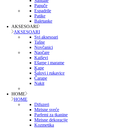
Sandale
Papuče
Espadrile
Patike
Baletanke
AKSESOARI
AKSESOARI
Svi aksesoari
Tašne
Novčanici
Naočare
Kaiševi
Ešarpe i marame
Kape
Šalovi i rukavice
Čarape
Nakit
HOME
HOME
Difuzeri
Mirisne sveće
Parfemi za tkanine
Mirisne dekoracije
Kozmetika