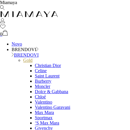
Miamaya
0
Novo
BRENDOVI
BRENDOVI
Gold
Christian Dior
Celine
Saint Laurent
Burberry
Moncler
Dolce & Gabbana
Chloé
Valentino
Valentino Garavani
Max Mara
Sportmax
‘S Max Mara
Givenchy