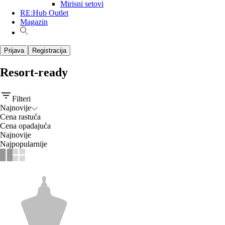
Mirisni setovi
RE:Hub Outlet
Magazin
Prijava
Registracija
Resort-ready
Filteri
Najnovije
Cena rastuća
Cena opadajuća
Najnovije
Najpopularnije