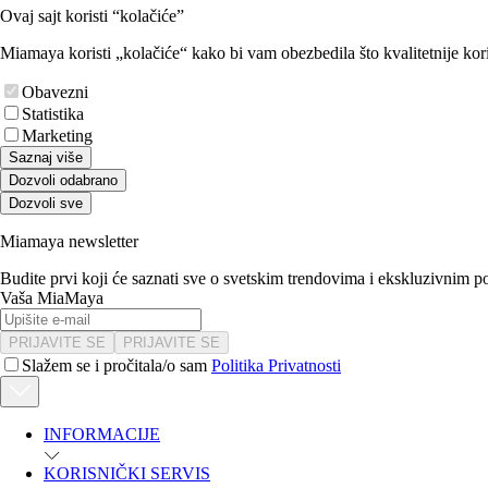
Ovaj sajt koristi “kolačiće”
Miamaya koristi „kolačiće“ kako bi vam obezbedila što kvalitetnije kori
Obavezni
Statistika
Marketing
Saznaj više
Dozvoli odabrano
Dozvoli sve
Miamaya newsletter
Budite prvi koji će saznati sve o svetskim trendovima i ekskluzivnim 
Vaša MiaMaya
PRIJAVITE SE
PRIJAVITE SE
Slažem se i pročitala/o sam
Politika Privatnosti
INFORMACIJE
KORISNIČKI SERVIS