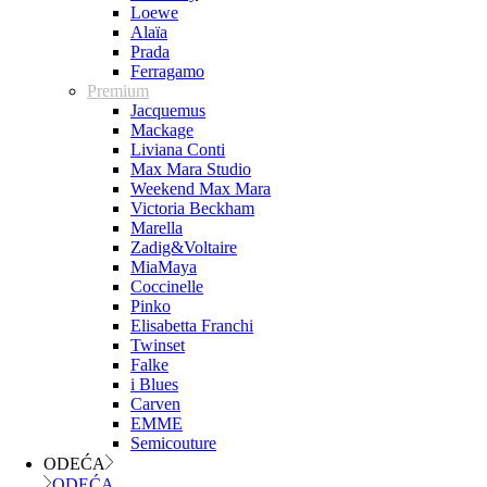
Loewe
Alaïa
Prada
Ferragamo
Premium
Jacquemus
Mackage
Liviana Conti
Max Mara Studio
Weekend Max Mara
Victoria Beckham
Marella
Zadig&Voltaire
MiaMaya
Coccinelle
Pinko
Elisabetta Franchi
Twinset
Falke
i Blues
Carven
EMME
Semicouture
ODEĆA
ODEĆA