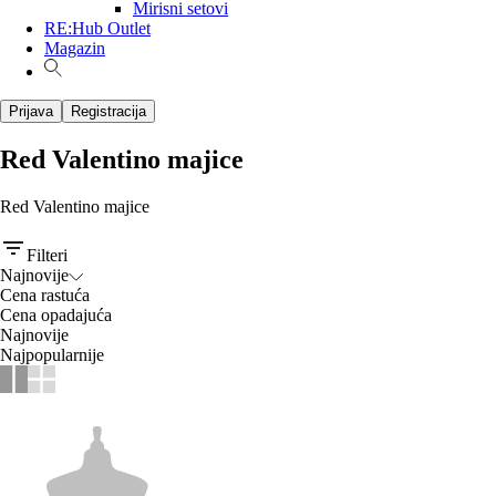
Mirisni setovi
RE:Hub Outlet
Magazin
Prijava
Registracija
Red Valentino majice
Red Valentino majice
Filteri
Najnovije
Cena rastuća
Cena opadajuća
Najnovije
Najpopularnije