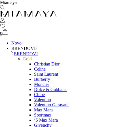
Miamaya
0
Novo
BRENDOVI
BRENDOVI
Gold
Christian Dior
Celine
Saint Laurent
Burberry
Moncler
Dolce & Gabbana
Chloé
Valentino
Valentino Garavani
Max Mara
Sportmax
‘S Max Mara
Givenchy