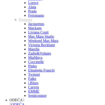
Loewe
Alaïa
Prada
Ferragamo
Premium
Jacquemus
Mackage
Liviana Conti
Max Mara Studio
Weekend Max Mara
Victoria Beckham
Marella
Zadig&Voltaire
MiaMaya
Coccinelle
Pinko
Elisabetta Franchi
Twinset
Falke
i Blues
Carven
EMME
Semicouture
ODEĆA
ODEĆA