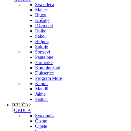
Sva odeća
Majice
Bluze
Košulje
Džemperi
Rolke
Sakoi
Haljine
Suknje
Šortsevi
Pantalone
Farmerke
Kombinezoni
Dukserice
Program More
Kaputi
Mantili
Jakne
Prsluci
OBUĆA
OBUĆA
Sva obuća
Čizme
Cipele