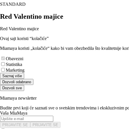
STANDARD
Red Valentino majice
Red Valentino majice
Ovaj sajt koristi “kolačiće”
Miamaya koristi „kolačiće“ kako bi vam obezbedila što kvalitetnije kori
Obavezni
Statistika
Marketing
Saznaj više
Dozvoli odabrano
Dozvoli sve
Miamaya newsletter
Budite prvi koji će saznati sve o svetskim trendovima i ekskluzivnim 
Vaša MiaMaya
PRIJAVITE SE
PRIJAVITE SE