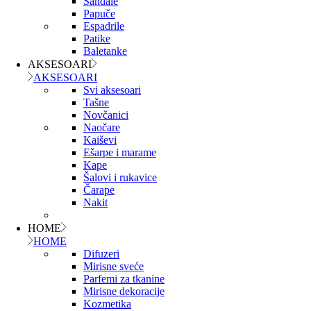
Sandale
Papuče
Espadrile
Patike
Baletanke
AKSESOARI
AKSESOARI
Svi aksesoari
Tašne
Novčanici
Naočare
Kaiševi
Ešarpe i marame
Kape
Šalovi i rukavice
Čarape
Nakit
HOME
HOME
Difuzeri
Mirisne sveće
Parfemi za tkanine
Mirisne dekoracije
Kozmetika