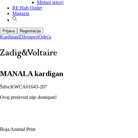
Mirisni setovi
RE:Hub Outlet
Magazin
Prijava
Registracija
Kardigani
Džemperi
Odeća
MANALA kardigan
Šifra
:
KWCA01643-207
Ovaj proizvod nije dostupan!
Boja
:
Animal Print