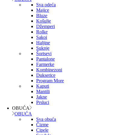
Sva odeća
Majice
Bluze
Košulje
Džemperi
Rolke
Sakoi
Haljine
Suknje
Šortsevi
Pantalone
Farmerke
Kombinezoni
Dukserice
Program More
Kaputi
Mantili
Jakne
Prsluci
OBUĆA
OBUĆA
Sva obuća
Čizme
Cipele