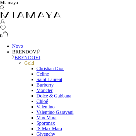
Miamaya
0
Novo
BRENDOVI
BRENDOVI
Gold
Christian Dior
Celine
Saint Laurent
Burberry
Moncler
Dolce & Gabbana
Chloé
Valentino
Valentino Garavani
Max Mara
Sportmax
‘S Max Mara
Givenchy