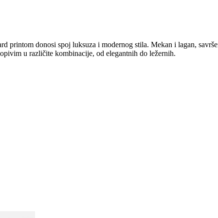
d printom donosi spoj luksuza i modernog stila. Mekan i lagan, savršen
opivim u različite kombinacije, od elegantnih do ležernih.