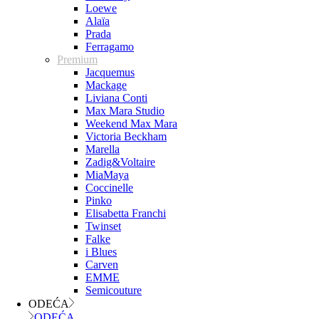
Loewe
Alaïa
Prada
Ferragamo
Premium
Jacquemus
Mackage
Liviana Conti
Max Mara Studio
Weekend Max Mara
Victoria Beckham
Marella
Zadig&Voltaire
MiaMaya
Coccinelle
Pinko
Elisabetta Franchi
Twinset
Falke
i Blues
Carven
EMME
Semicouture
ODEĆA
ODEĆA