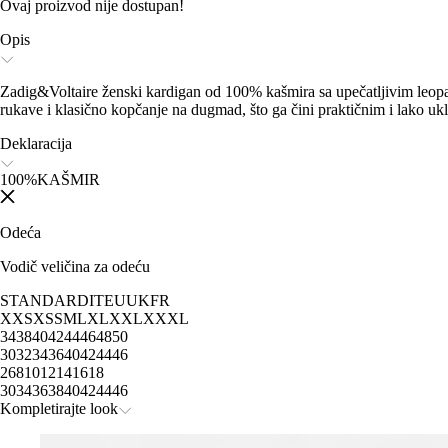
Ovaj proizvod nije dostupan!
Opis
Zadig&Voltaire ženski kardigan od 100% kašmira sa upečatljivim leopar
rukave i klasično kopčanje na dugmad, što ga čini praktičnim i lako ukl
Deklaracija
100%KAŠMIR
Odeća
Vodič veličina za odeću
STANDARD
IT
EU
UK
FR
XXS
XS
S
M
L
XL
XXL
XXXL
34
38
40
42
44
46
48
50
30
32
34
36
40
42
44
46
2
6
8
10
12
14
16
18
30
34
36
38
40
42
44
46
Kompletirajte look