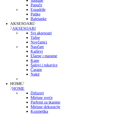
Sandale
Papuče
Espadrile
Patike
Baletanke
AKSESOARI
AKSESOARI
Svi aksesoari
Tašne
Novčanici
Naočare
Kaiševi
Ešarpe i marame
Kape
Šalovi i rukavice
Čarape
Nakit
HOME
HOME
Difuzeri
Mirisne sveće
Parfemi za tkanine
Mirisne dekoracije
Kozmetika