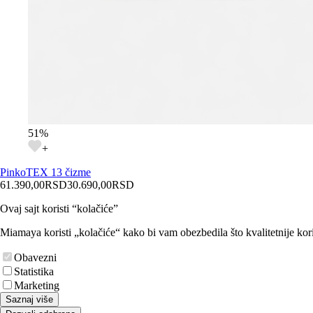
51
%
+
Pinko
TEX 13 čizme
61.390,00
RSD
30.690,00
RSD
Ovaj sajt koristi “kolačiće”
Miamaya koristi „kolačiće“ kako bi vam obezbedila što kvalitetnije kori
Obavezni
Statistika
Marketing
Saznaj više