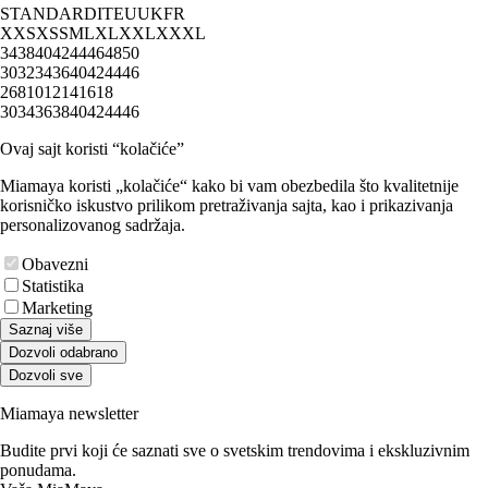
STANDARD
IT
EU
UK
FR
XXS
XS
S
M
L
XL
XXL
XXXL
34
38
40
42
44
46
48
50
30
32
34
36
40
42
44
46
2
6
8
10
12
14
16
18
30
34
36
38
40
42
44
46
Ovaj sajt koristi “kolačiće”
Miamaya koristi „kolačiće“ kako bi vam obezbedila što kvalitetnije
korisničko iskustvo prilikom pretraživanja sajta, kao i prikazivanja
personalizovanog sadržaja.
Obavezni
Statistika
Marketing
Saznaj više
Dozvoli odabrano
Dozvoli sve
Miamaya newsletter
Budite prvi koji će saznati sve o svetskim trendovima i ekskluzivnim
ponudama.