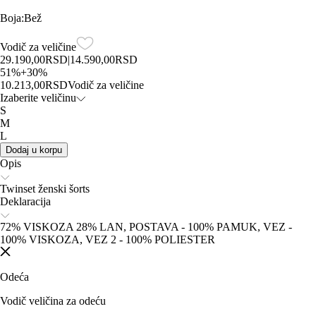
Boja
:
Bež
Vodič za veličine
29.190,00
RSD
|
14.590,00
RSD
51
%
+
30
%
10.213,00
RSD
Vodič za veličine
Izaberite veličinu
S
M
L
Dodaj u korpu
Opis
Twinset ženski šorts
Deklaracija
72% VISKOZA 28% LAN, POSTAVA - 100% PAMUK, VEZ -
100% VISKOZA, VEZ 2 - 100% POLIESTER
Odeća
Vodič veličina za odeću