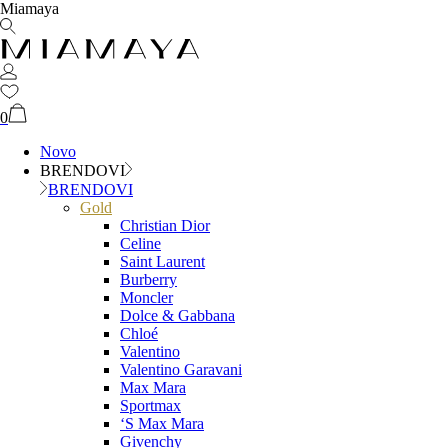
Miamaya
0
Novo
BRENDOVI
BRENDOVI
Gold
Christian Dior
Celine
Saint Laurent
Burberry
Moncler
Dolce & Gabbana
Chloé
Valentino
Valentino Garavani
Max Mara
Sportmax
‘S Max Mara
Givenchy