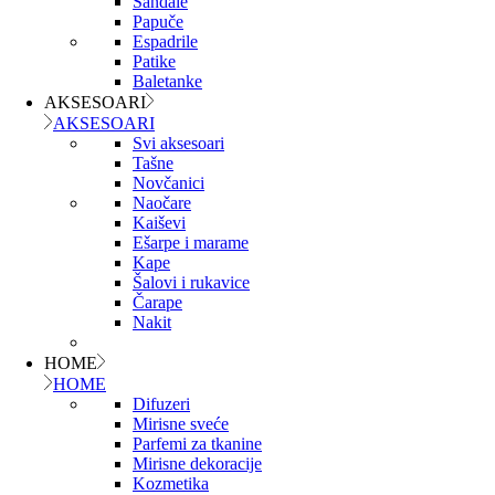
Sandale
Papuče
Espadrile
Patike
Baletanke
AKSESOARI
AKSESOARI
Svi aksesoari
Tašne
Novčanici
Naočare
Kaiševi
Ešarpe i marame
Kape
Šalovi i rukavice
Čarape
Nakit
HOME
HOME
Difuzeri
Mirisne sveće
Parfemi za tkanine
Mirisne dekoracije
Kozmetika