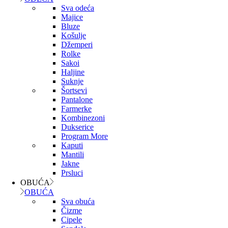
Sva odeća
Majice
Bluze
Košulje
Džemperi
Rolke
Sakoi
Haljine
Suknje
Šortsevi
Pantalone
Farmerke
Kombinezoni
Dukserice
Program More
Kaputi
Mantili
Jakne
Prsluci
OBUĆA
OBUĆA
Sva obuća
Čizme
Cipele