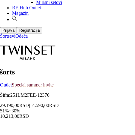
Mirisni setovi
RE:Hub Outlet
Magazin
Prijava
Registracija
Šortsevi
Odeća
šorts
Outlet
Special summer invite
Šifra
:
251LM2FEE-12376
29.190,00
RSD
|
14.590,00
RSD
51
%
+
30
%
10.213,00
RSD