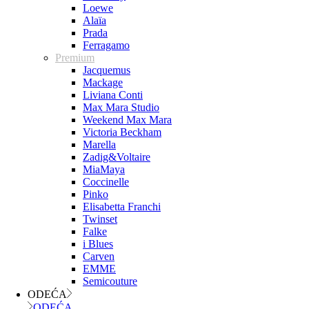
Loewe
Alaïa
Prada
Ferragamo
Premium
Jacquemus
Mackage
Liviana Conti
Max Mara Studio
Weekend Max Mara
Victoria Beckham
Marella
Zadig&Voltaire
MiaMaya
Coccinelle
Pinko
Elisabetta Franchi
Twinset
Falke
i Blues
Carven
EMME
Semicouture
ODEĆA
ODEĆA