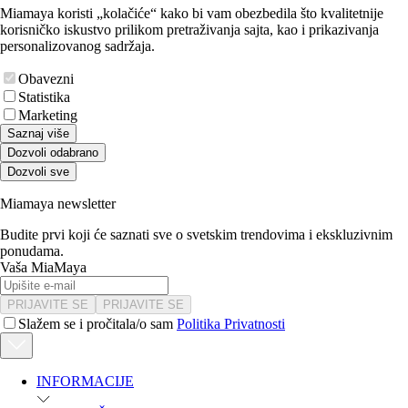
Miamaya koristi „kolačiće“ kako bi vam obezbedila što kvalitetnije
korisničko iskustvo prilikom pretraživanja sajta, kao i prikazivanja
personalizovanog sadržaja.
Obavezni
Statistika
Marketing
Saznaj više
Dozvoli odabrano
Dozvoli sve
Miamaya newsletter
Budite prvi koji će saznati sve o svetskim trendovima i ekskluzivnim
ponudama.
Vaša MiaMaya
PRIJAVITE SE
PRIJAVITE SE
Slažem se i pročitala/o sam
Politika Privatnosti
INFORMACIJE