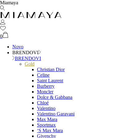
Miamaya
0
Novo
BRENDOVI
BRENDOVI
Gold
Christian Dior
Celine
Saint Laurent
Burberry
Moncler
Dolce & Gabbana
Chloé
Valentino
Valentino Garavani
Max Mara
Sportmax
‘S Max Mara
Givenchy