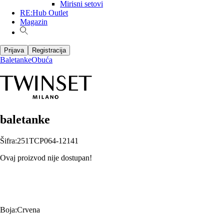
Mirisni setovi
RE:Hub Outlet
Magazin
Prijava
Registracija
Baletanke
Obuća
baletanke
Šifra
:
251TCP064-12141
Ovaj proizvod nije dostupan!
Boja
:
Crvena