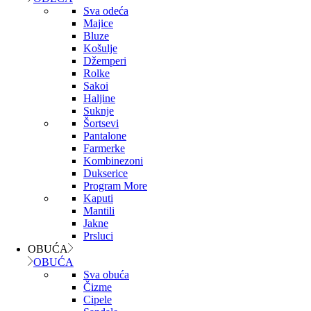
Sva odeća
Majice
Bluze
Košulje
Džemperi
Rolke
Sakoi
Haljine
Suknje
Šortsevi
Pantalone
Farmerke
Kombinezoni
Dukserice
Program More
Kaputi
Mantili
Jakne
Prsluci
OBUĆA
OBUĆA
Sva obuća
Čizme
Cipele