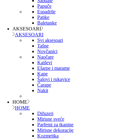
Sandale
Papuče
Espadrile
Patike
Baletanke
AKSESOARI
AKSESOARI
Svi aksesoari
Tašne
Novčanici
Naočare
Kaiševi
Ešarpe i marame
Kape
Šalovi i rukavice
Čarape
Nakit
HOME
HOME
Difuzeri
Mirisne sveće
Parfemi za tkanine
Mirisne dekoracije
Kozmetika