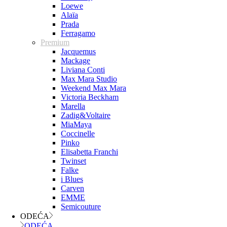
Loewe
Alaïa
Prada
Ferragamo
Premium
Jacquemus
Mackage
Liviana Conti
Max Mara Studio
Weekend Max Mara
Victoria Beckham
Marella
Zadig&Voltaire
MiaMaya
Coccinelle
Pinko
Elisabetta Franchi
Twinset
Falke
i Blues
Carven
EMME
Semicouture
ODEĆA
ODEĆA