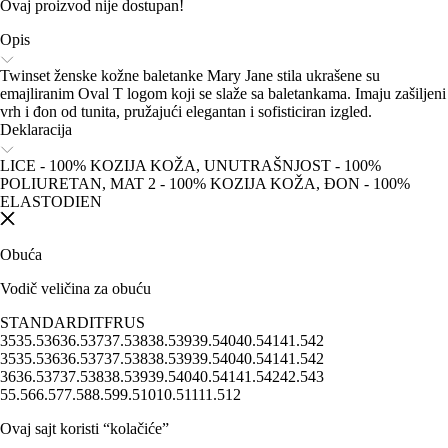
Ovaj proizvod nije dostupan!
Opis
Twinset ženske kožne baletanke Mary Jane stila ukrašene su
emajliranim Oval T logom koji se slaže sa baletankama. Imaju zašiljeni
vrh i đon od tunita, pružajući elegantan i sofisticiran izgled.
Deklaracija
LICE - 100% KOZIJA KOŽA, UNUTRAŠNJOST - 100%
POLIURETAN, MAT 2 - 100% KOZIJA KOŽA, ĐON - 100%
ELASTODIEN
Obuća
Vodič veličina za obuću
STANDARD
IT
FR
US
35
35.5
36
36.5
37
37.5
38
38.5
39
39.5
40
40.5
41
41.5
42
35
35.5
36
36.5
37
37.5
38
38.5
39
39.5
40
40.5
41
41.5
42
36
36.5
37
37.5
38
38.5
39
39.5
40
40.5
41
41.5
42
42.5
43
5
5.5
6
6.5
7
7.5
8
8.5
9
9.5
10
10.5
11
11.5
12
Ovaj sajt koristi “kolačiće”