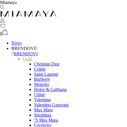
Miamaya
0
Novo
BRENDOVI
BRENDOVI
Gold
Christian Dior
Celine
Saint Laurent
Burberry
Moncler
Dolce & Gabbana
Chloé
Valentino
Valentino Garavani
Max Mara
Sportmax
‘S Max Mara
Givenchy