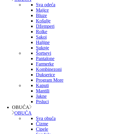
Sva odeća
Majice
Bluze
Košulje
Džemperi
Rolke
Sakoi
Haljine
Suknje
Šortsevi
Pantalone
Farmerke
Kombinezoni
Dukserice
Program More
Kaputi
Mantili
Jakne
Prsluci
OBUĆA
OBUĆA
Sva obuća
Čizme
Cipele