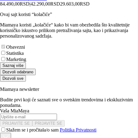
84.490,00
RSD
|
42.290,00
RSD
29.603,00
RSD
Ovaj sajt koristi “kolačiće”
Miamaya koristi „kolačiće“ kako bi vam obezbedila što kvalitetnije
korisničko iskustvo prilikom pretraživanja sajta, kao i prikazivanja
personalizovanog sadržaja.
Obavezni
Statistika
Marketing
Saznaj više
Dozvoli odabrano
Dozvoli sve
Miamaya newsletter
Budite prvi koji će saznati sve o svetskim trendovima i ekskluzivnim
ponudama.
Vaša MiaMaya
PRIJAVITE SE
PRIJAVITE SE
Slažem se i pročitala/o sam
Politika Privatnosti