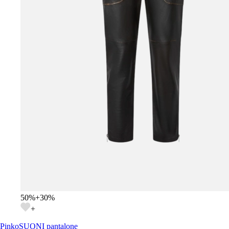
50
%
+
30
%
+
Pinko
SUONI pantalone