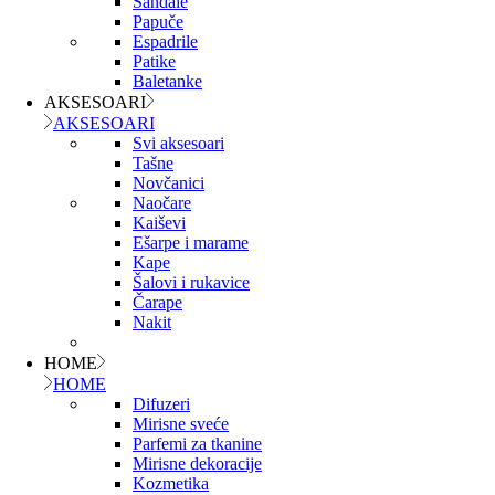
Sandale
Papuče
Espadrile
Patike
Baletanke
AKSESOARI
AKSESOARI
Svi aksesoari
Tašne
Novčanici
Naočare
Kaiševi
Ešarpe i marame
Kape
Šalovi i rukavice
Čarape
Nakit
HOME
HOME
Difuzeri
Mirisne sveće
Parfemi za tkanine
Mirisne dekoracije
Kozmetika