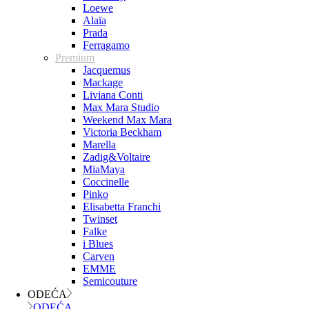
Loewe
Alaïa
Prada
Ferragamo
Premium
Jacquemus
Mackage
Liviana Conti
Max Mara Studio
Weekend Max Mara
Victoria Beckham
Marella
Zadig&Voltaire
MiaMaya
Coccinelle
Pinko
Elisabetta Franchi
Twinset
Falke
i Blues
Carven
EMME
Semicouture
ODEĆA
ODEĆA