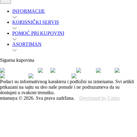
INFORMACIJE
KORISNIČKI SERVIS
POMOĆ PRI KUPOVINI
ASORTIMAN
Sigurna kupovina
Podaci su informativnog karaktera i podložni su izmenama. Svi artikli
prikazani na sajtu su deo naše ponude i ne podrazumeva da su
dostupni u svakom trenutku.
miamaya
©
2026
.
Sva prava zadržana.
Developed by Cubes