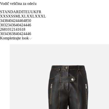
Vodič veličina za odeću
STANDARD
IT
EU
UK
FR
XXS
XS
S
M
L
XL
XXL
XXXL
34
38
40
42
44
46
48
50
30
32
34
36
40
42
44
46
2
6
8
10
12
14
16
18
30
34
36
38
40
42
44
46
Kompletirajte look