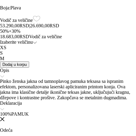
Boja
:
Plava
Vodič za veličine
53.290,00
RSD
|
26.690,00
RSD
50
%
+
30
%
18.683,00
RSD
Vodič za veličine
Izaberite veličinu
XS
S
M
Dodaj u korpu
Opis
Pinko ženska jakna od tamnoplavog pamuka teksasa sa ispranim
efektom, personalizovana laserski apliciranim printom konja. Ova
jakna ima klasične detalje ikonične teksas jakne, uključujući kragnu,
džepove i kontrastne prošive. Zakopčava se metalnim dugmadima.
Deklaracija
100%PAMUK
Odeća