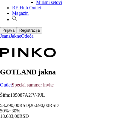
Mirisni setovi
RE:Hub Outlet
Magazin
Prijava
Registracija
Jeans
Jakne
Odeća
GOTLAND jakna
Outlet
Special summer invite
Šifra
:
105087A2JV-PJL
53.290,00
RSD
|
26.690,00
RSD
50
%
+
30
%
18.683,00
RSD