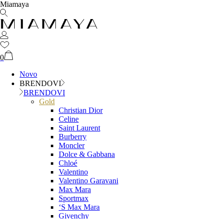
Miamaya
0
Novo
BRENDOVI
BRENDOVI
Gold
Christian Dior
Celine
Saint Laurent
Burberry
Moncler
Dolce & Gabbana
Chloé
Valentino
Valentino Garavani
Max Mara
Sportmax
‘S Max Mara
Givenchy