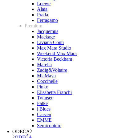
Loewe
Alaïa
Prada
Ferragamo
Premium
Jacquemus
Mackage
Liviana Conti
Max Mara Studio
Weekend Max Mara
Victoria Beckham
Marella
Zadig&Voltaire
MiaMaya
Coccinelle
Pinko
Elisabetta Franchi
Twinset
Falke
i Blues
Carven
EMME
Semicouture
ODEĆA
ODEĆA