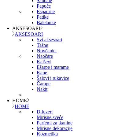
Sandale
Papuče
Espadrile
Patike
Baletanke
AKSESOARI
AKSESOARI
Svi aksesoari
Tašne
Novčanici
Naočare
Kaiševi
Ešarpe i marame
Kape
Šalovi i rukavice
Čarape
Nakit
HOME
HOME
Difuzeri
Mirisne sveće
Parfemi za tkanine
Mirisne dekoracije
Kozmetika