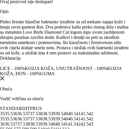
Ovaj proizvod nije dostupan!
Opis
Pinko ženske klasične baletanke izrađene su od mekane nappa kože i
imaju ravni gumeni đon. Dva podesiva kaiša preko risnog dela i mašna
sa metalnim Love Birds Diamond Cut logom daju ovom zaobljenom
dizajnu poseban završni dodir. Kaiševi i detalji na peti su ukrašeni
metalnim umetkom i prstenovima, što klasičnom i ženstvenom stilu
ovih cipela dodaje smelu notu. Postava i uložak ovih baletanki izrađeni
su od kože, a uložak ima 4 mm postave za maksimalnu udobnost.
Deklaracija
LICE - 100%KOZJA KOŽA, UNUTRAŠNJOST - 100%KOZJA
KOŽA, ĐON - 100%GUMA
Obuća
Vodič veličina za obuću
STANDARD
IT
FR
US
35
35.5
36
36.5
37
37.5
38
38.5
39
39.5
40
40.5
41
41.5
42
35
35.5
36
36.5
37
37.5
38
38.5
39
39.5
40
40.5
41
41.5
42
36
36.5
37
37.5
38
38.5
39
39.5
40
40.5
41
41.5
42
42.5
43