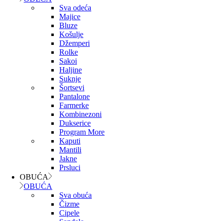
Sva odeća
Majice
Bluze
Košulje
Džemperi
Rolke
Sakoi
Haljine
Suknje
Šortsevi
Pantalone
Farmerke
Kombinezoni
Dukserice
Program More
Kaputi
Mantili
Jakne
Prsluci
OBUĆA
OBUĆA
Sva obuća
Čizme
Cipele