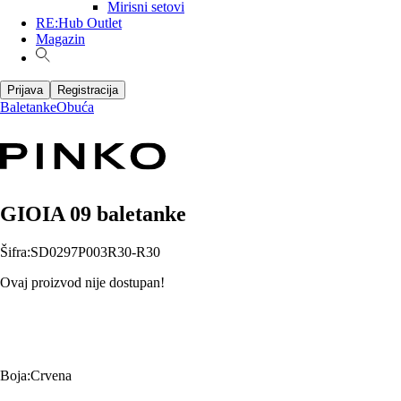
Mirisni setovi
RE:Hub Outlet
Magazin
Prijava
Registracija
Baletanke
Obuća
GIOIA 09 baletanke
Šifra
:
SD0297P003R30-R30
Ovaj proizvod nije dostupan!
Boja
:
Crvena