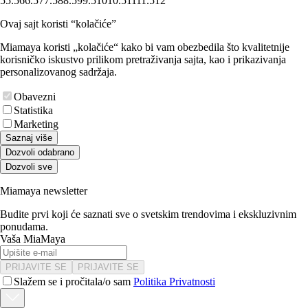
5
5.5
6
6.5
7
7.5
8
8.5
9
9.5
10
10.5
11
11.5
12
Ovaj sajt koristi “kolačiće”
Miamaya koristi „kolačiće“ kako bi vam obezbedila što kvalitetnije
korisničko iskustvo prilikom pretraživanja sajta, kao i prikazivanja
personalizovanog sadržaja.
Obavezni
Statistika
Marketing
Saznaj više
Dozvoli odabrano
Dozvoli sve
Miamaya newsletter
Budite prvi koji će saznati sve o svetskim trendovima i ekskluzivnim
ponudama.
Vaša MiaMaya
PRIJAVITE SE
PRIJAVITE SE
Slažem se i pročitala/o sam
Politika Privatnosti