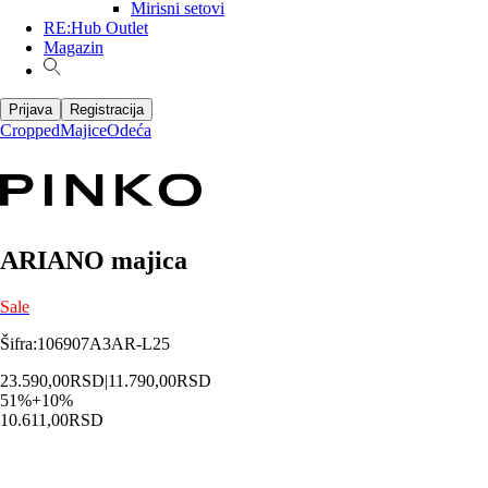
Mirisni setovi
RE:Hub Outlet
Magazin
Prijava
Registracija
Cropped
Majice
Odeća
ARIANO majica
Sale
Šifra
:
106907A3AR-L25
23.590,00
RSD
|
11.790,00
RSD
51
%
+
10
%
10.611,00
RSD