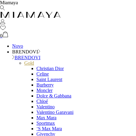
Miamaya
0
Novo
BRENDOVI
BRENDOVI
Gold
Christian Dior
Celine
Saint Laurent
Burberry
Moncler
Dolce & Gabbana
Chloé
Valentino
Valentino Garavani
Max Mara
Sportmax
‘S Max Mara
Givenchy