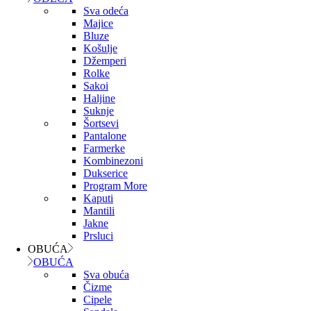
Sva odeća
Majice
Bluze
Košulje
Džemperi
Rolke
Sakoi
Haljine
Suknje
Šortsevi
Pantalone
Farmerke
Kombinezoni
Dukserice
Program More
Kaputi
Mantili
Jakne
Prsluci
OBUĆA
OBUĆA
Sva obuća
Čizme
Cipele