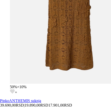
50
%
+
10
%
+
Pinko
ANTHEMIS suknja
39.690,00
RSD
|
19.890,00
RSD
17.901,00
RSD