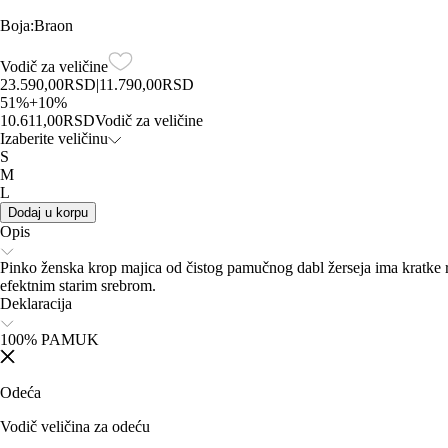
Boja
:
Braon
Vodič za veličine
23.590,00
RSD
|
11.790,00
RSD
51
%
+
10
%
10.611,00
RSD
Vodič za veličine
Izaberite veličinu
S
M
L
Dodaj u korpu
Opis
Pinko ženska krop majica od čistog pamučnog dabl žerseja ima kratke ruk
efektnim starim srebrom.
Deklaracija
100% PAMUK
Odeća
Vodič veličina za odeću