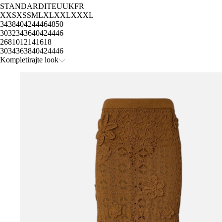
STANDARD
IT
EU
UK
FR
XXS
XS
S
M
L
XL
XXL
XXXL
34
38
40
42
44
46
48
50
30
32
34
36
40
42
44
46
2
6
8
10
12
14
16
18
30
34
36
38
40
42
44
46
Kompletirajte look