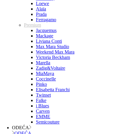
Loewe
Alaïa
Prada
Ferragamo
Premium
Jacquemus
Mackage
Liviana Conti
Max Mara Studio
Weekend Max Mara
Victoria Beckham
Marella
Zadig&Voltaire
MiaMaya
Coccinelle
Pinko
Elisabetta Franchi
Twinset
Falke
i Blues
Carven
EMME
Semicouture
ODEĆA
ODEĆA