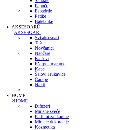
Sandale
Papuče
Espadrile
Patike
Baletanke
AKSESOARI
AKSESOARI
Svi aksesoari
Tašne
Novčanici
Naočare
Kaiševi
Ešarpe i marame
Kape
Šalovi i rukavice
Čarape
Nakit
HOME
HOME
Difuzeri
Mirisne sveće
Parfemi za tkanine
Mirisne dekoracije
Kozmetika