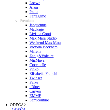
Loewe
Alaïa
Prada
Ferragamo
Premium
Jacquemus
Mackage
Liviana Conti
Max Mara Studio
Weekend Max Mara
Victoria Beckham
Marella
Zadig&Voltaire
MiaMaya
Coccinelle
Pinko
Elisabetta Franchi
Twinset
Falke
i Blues
Carven
EMME
Semicouture
ODEĆA
ODEĆA