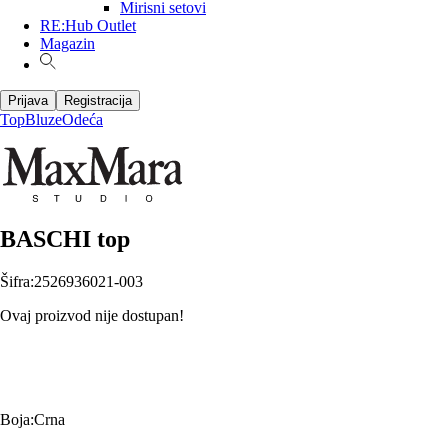
Mirisni setovi
RE:Hub Outlet
Magazin
Prijava
Registracija
Top
Bluze
Odeća
BASCHI top
Šifra
:
2526936021-003
Ovaj proizvod nije dostupan!
Boja
:
Crna