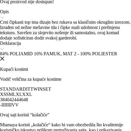
Ovaj proizvod nije dostupan!
Opis
Crni čipkasti top ima dizajn bez rukava sa klasičnim okruglim izrezom.
Izrađen od nežne mešavine tila i čipke nudi udobnost i prefinjenu
teksturu. Savršen za slojevito nošenje ili samostalno, ovaj komad
dodaje sofisticiran dodir svakoj garderobi.
Deklaracija
84% POLIAMID 16% PAMUK, MAT 2 - 100% POLIESTER
Kupaći kostimi
Vodič veličina za kupaće kostime
STANDARD
IT
TWINSET
XS
S
M
L
XL
XXL
38
40
42
44
46
48
-
I
II
III
IV
V
Ovaj sajt koristi “kolačiće”
Miamaya koristi „kolačiće“ kako bi vam obezbedila što kvalitetnije
korisničko iskustvo prilikom pretraživanja sajta, kao i prikazivanja