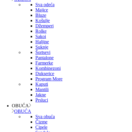
Sva odeća
Majice
Bluze
Košulje
Džemperi
Rolke
Sakoi
Haljine
Suknje
Šortsevi
Pantalone
Farmerke
Kombinezoni
Dukserice
Program More
Kaputi
Mantili
Jakne
Prsluci
OBUĆA
OBUĆA
Sva obuća
Čizme
Cipele