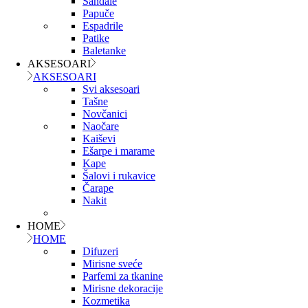
Sandale
Papuče
Espadrile
Patike
Baletanke
AKSESOARI
AKSESOARI
Svi aksesoari
Tašne
Novčanici
Naočare
Kaiševi
Ešarpe i marame
Kape
Šalovi i rukavice
Čarape
Nakit
HOME
HOME
Difuzeri
Mirisne sveće
Parfemi za tkanine
Mirisne dekoracije
Kozmetika