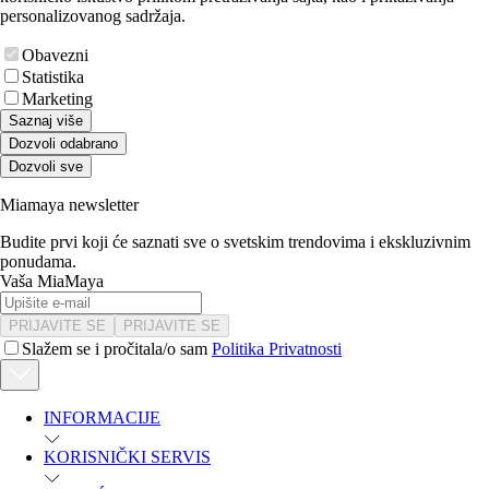
personalizovanog sadržaja.
Obavezni
Statistika
Marketing
Saznaj više
Dozvoli odabrano
Dozvoli sve
Miamaya newsletter
Budite prvi koji će saznati sve o svetskim trendovima i ekskluzivnim
ponudama.
Vaša MiaMaya
PRIJAVITE SE
PRIJAVITE SE
Slažem se i pročitala/o sam
Politika Privatnosti
INFORMACIJE
KORISNIČKI SERVIS