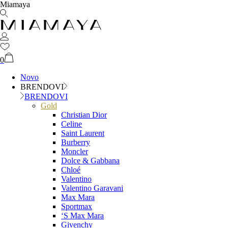
Miamaya
0
Novo
BRENDOVI
BRENDOVI
Gold
Christian Dior
Celine
Saint Laurent
Burberry
Moncler
Dolce & Gabbana
Chloé
Valentino
Valentino Garavani
Max Mara
Sportmax
‘S Max Mara
Givenchy