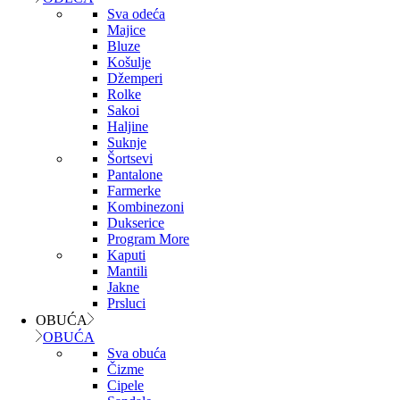
Sva odeća
Majice
Bluze
Košulje
Džemperi
Rolke
Sakoi
Haljine
Suknje
Šortsevi
Pantalone
Farmerke
Kombinezoni
Dukserice
Program More
Kaputi
Mantili
Jakne
Prsluci
OBUĆA
OBUĆA
Sva obuća
Čizme
Cipele