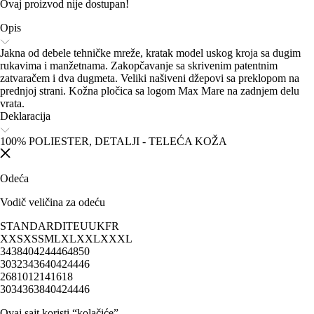
Ovaj proizvod nije dostupan!
Opis
Jakna od debele tehničke mreže, kratak model uskog kroja sa dugim
rukavima i manžetnama. Zakopčavanje sa skrivenim patentnim
zatvaračem i dva dugmeta. Veliki našiveni džepovi sa preklopom na
prednjoj strani. Kožna pločica sa logom Max Mare na zadnjem delu
vrata.
Deklaracija
100% POLIESTER, DETALJI - TELEĆA KOŽA
Odeća
Vodič veličina za odeću
STANDARD
IT
EU
UK
FR
XXS
XS
S
M
L
XL
XXL
XXXL
34
38
40
42
44
46
48
50
30
32
34
36
40
42
44
46
2
6
8
10
12
14
16
18
30
34
36
38
40
42
44
46
Ovaj sajt koristi “kolačiće”