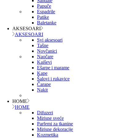
Sandale
Papuče
Espadrile
Patike
Baletanke
AKSESOARI
AKSESOARI
Svi aksesoari
Tašne
Novčanici
Naočare
Kaiševi
Ešarpe i marame
Kape
Šalovi i rukavice
Čarape
Nakit
HOME
HOME
Difuzeri
Mirisne sveće
Parfemi za tkanine
Mirisne dekoracije
Kozmetika