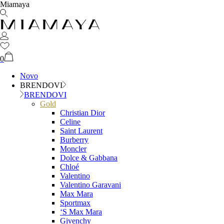
Miamaya
0
Novo
BRENDOVI
BRENDOVI
Gold
Christian Dior
Celine
Saint Laurent
Burberry
Moncler
Dolce & Gabbana
Chloé
Valentino
Valentino Garavani
Max Mara
Sportmax
‘S Max Mara
Givenchy