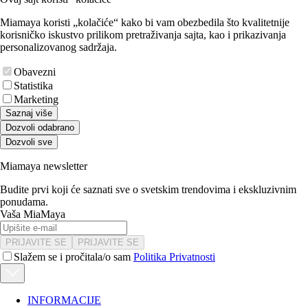
Miamaya koristi „kolačiće“ kako bi vam obezbedila što kvalitetnije
korisničko iskustvo prilikom pretraživanja sajta, kao i prikazivanja
personalizovanog sadržaja.
Obavezni
Statistika
Marketing
Saznaj više
Dozvoli odabrano
Dozvoli sve
Miamaya newsletter
Budite prvi koji će saznati sve o svetskim trendovima i ekskluzivnim
ponudama.
Vaša MiaMaya
PRIJAVITE SE
PRIJAVITE SE
Slažem se i pročitala/o sam
Politika Privatnosti
INFORMACIJE