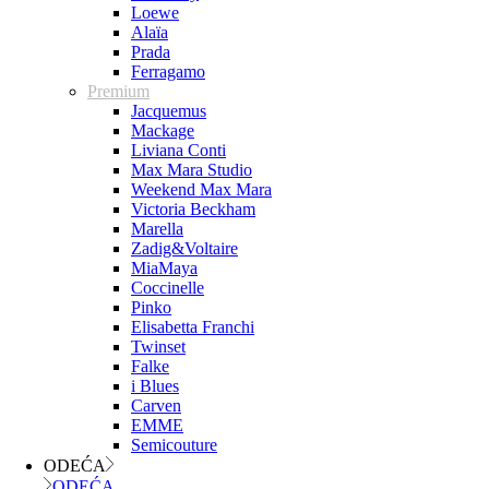
Loewe
Alaïa
Prada
Ferragamo
Premium
Jacquemus
Mackage
Liviana Conti
Max Mara Studio
Weekend Max Mara
Victoria Beckham
Marella
Zadig&Voltaire
MiaMaya
Coccinelle
Pinko
Elisabetta Franchi
Twinset
Falke
i Blues
Carven
EMME
Semicouture
ODEĆA
ODEĆA