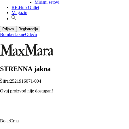
Mirisni setovi
RE:Hub Outlet
Magazin
Prijava
Registracija
Bomber
Jakne
Odeća
STRENNA jakna
Šifra
:
2521916071-004
Ovaj proizvod nije dostupan!
Boja
:
Crna