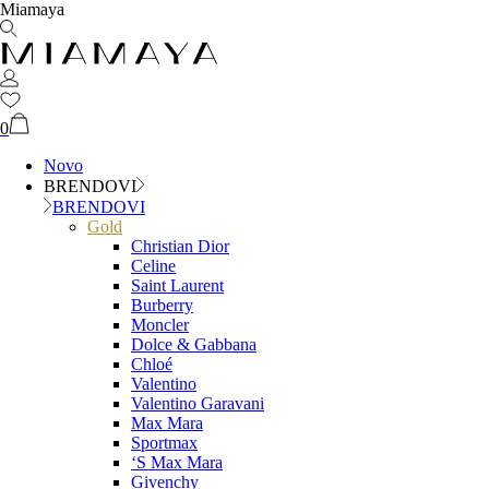
Miamaya
0
Novo
BRENDOVI
BRENDOVI
Gold
Christian Dior
Celine
Saint Laurent
Burberry
Moncler
Dolce & Gabbana
Chloé
Valentino
Valentino Garavani
Max Mara
Sportmax
‘S Max Mara
Givenchy