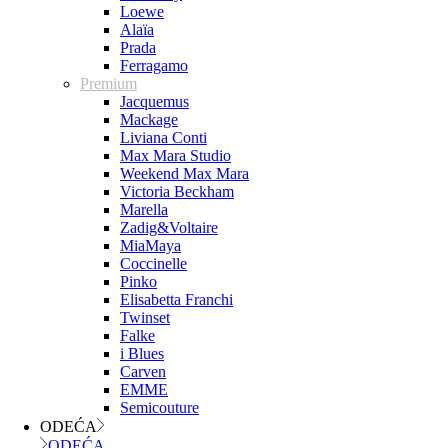
Loewe
Alaïa
Prada
Ferragamo
Premium
Jacquemus
Mackage
Liviana Conti
Max Mara Studio
Weekend Max Mara
Victoria Beckham
Marella
Zadig&Voltaire
MiaMaya
Coccinelle
Pinko
Elisabetta Franchi
Twinset
Falke
i Blues
Carven
EMME
Semicouture
ODEĆA
ODEĆA