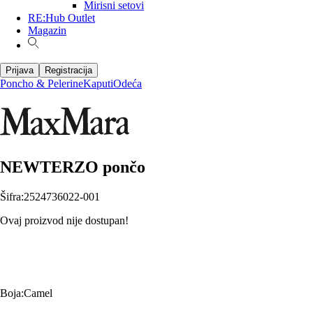
Mirisni setovi
RE:Hub Outlet
Magazin
Prijava
Registracija
Poncho & Pelerine
Kaputi
Odeća
NEWTERZO pončo
Šifra
:
2524736022-001
Ovaj proizvod nije dostupan!
Boja
:
Camel