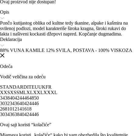
Ovaj proizvod nije dostupan!
Opis
Pončo kutijastog oblika od kultne tedy tkanine, alpake i kašmira na
svilenoj podlozi, model karakteriše široka kragna, široki rukavi do
lakta i našiveni kockasti džepovi napred. Kopčanje dugmadima.
Deklaracija
88% VUNA KAMILE 12% SVILA, POSTAVA - 100% VISKOZA
Odeća
Vodič veličina za odeću
STANDARD
IT
EU
UK
FR
XXS
XS
S
M
L
XL
XXL
XXXL
34
38
40
42
44
46
48
50
30
32
34
36
40
42
44
46
2
6
8
10
12
14
16
18
30
34
36
38
40
42
44
46
Ovaj sajt koristi “kolačiće”
Miamaya koristi „kolačiće“ kako bi vam obezbedila što kvalitetnije