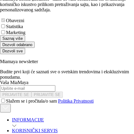
korisničko iskustvo prilikom pretraživanja sajta, kao i prikazivanja
personalizovanog sadržaja.
Obavezni
Statistika
Marketing
Saznaj više
Dozvoli odabrano
Dozvoli sve
Miamaya newsletter
Budite prvi koji će saznati sve o svetskim trendovima i ekskluzivnim
ponudama.
Vaša MiaMaya
PRIJAVITE SE
PRIJAVITE SE
Slažem se i pročitala/o sam
Politika Privatnosti
INFORMACIJE
KORISNIČKI SERVIS