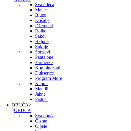
Sva odeća
Majice
Bluze
Košulje
Džemperi
Rolke
Sakoi
Haljine
Suknje
Šortsevi
Pantalone
Farmerke
Kombinezoni
Dukserice
Program More
Kaputi
Mantili
Jakne
Prsluci
OBUĆA
OBUĆA
Sva obuća
Čizme
Cipele