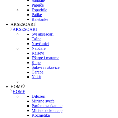
Sandale
Papuče
Espadrile
Patike
Baletanke
AKSESOARI
AKSESOARI
Svi aksesoari
Tašne
Novčanici
Naočare
Kaiševi
Ešarpe i marame
Kape
Šalovi i rukavice
Čarape
Nakit
HOME
HOME
Difuzeri
Mirisne sveće
Parfemi za tkanine
Mirisne dekoracije
Kozmetika