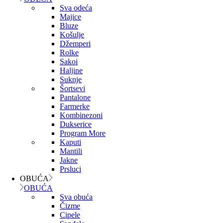
Sva odeća
Majice
Bluze
Košulje
Džemperi
Rolke
Sakoi
Haljine
Suknje
Šortsevi
Pantalone
Farmerke
Kombinezoni
Dukserice
Program More
Kaputi
Mantili
Jakne
Prsluci
OBUĆA
OBUĆA
Sva obuća
Čizme
Cipele