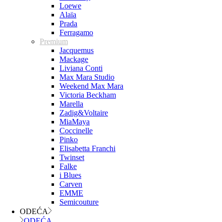
Loewe
Alaïa
Prada
Ferragamo
Premium
Jacquemus
Mackage
Liviana Conti
Max Mara Studio
Weekend Max Mara
Victoria Beckham
Marella
Zadig&Voltaire
MiaMaya
Coccinelle
Pinko
Elisabetta Franchi
Twinset
Falke
i Blues
Carven
EMME
Semicouture
ODEĆA
ODEĆA