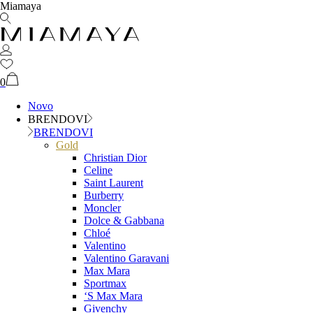
Miamaya
0
Novo
BRENDOVI
BRENDOVI
Gold
Christian Dior
Celine
Saint Laurent
Burberry
Moncler
Dolce & Gabbana
Chloé
Valentino
Valentino Garavani
Max Mara
Sportmax
‘S Max Mara
Givenchy