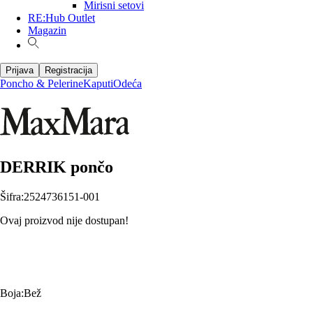
Mirisni setovi
RE:Hub Outlet
Magazin
Prijava
Registracija
Poncho & Pelerine
Kaputi
Odeća
DERRIK pončo
Šifra
:
2524736151-001
Ovaj proizvod nije dostupan!
Boja
:
Bež