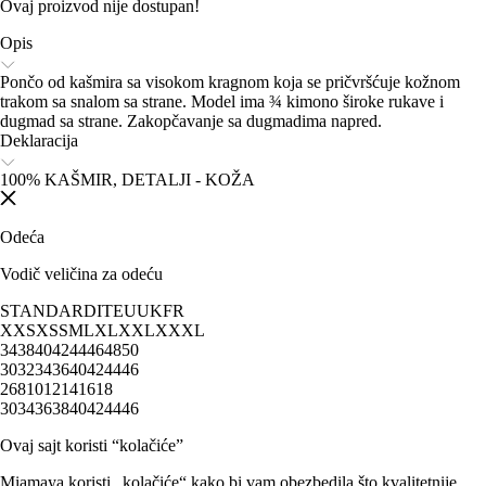
Ovaj proizvod nije dostupan!
Opis
Pončo od kašmira sa visokom kragnom koja se pričvršćuje kožnom
trakom sa snalom sa strane. Model ima ¾ kimono široke rukave i
dugmad sa strane. Zakopčavanje sa dugmadima napred.
Deklaracija
100% KAŠMIR, DETALJI - KOŽA
Odeća
Vodič veličina za odeću
STANDARD
IT
EU
UK
FR
XXS
XS
S
M
L
XL
XXL
XXXL
34
38
40
42
44
46
48
50
30
32
34
36
40
42
44
46
2
6
8
10
12
14
16
18
30
34
36
38
40
42
44
46
Ovaj sajt koristi “kolačiće”
Miamaya koristi „kolačiće“ kako bi vam obezbedila što kvalitetnije