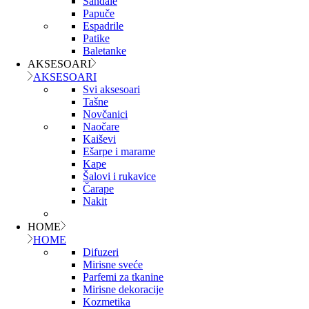
Sandale
Papuče
Espadrile
Patike
Baletanke
AKSESOARI
AKSESOARI
Svi aksesoari
Tašne
Novčanici
Naočare
Kaiševi
Ešarpe i marame
Kape
Šalovi i rukavice
Čarape
Nakit
HOME
HOME
Difuzeri
Mirisne sveće
Parfemi za tkanine
Mirisne dekoracije
Kozmetika