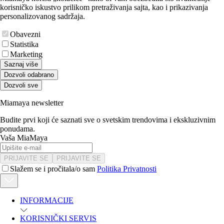
korisničko iskustvo prilikom pretraživanja sajta, kao i prikazivanja
personalizovanog sadržaja.
Obavezni
Statistika
Marketing
Saznaj više
Dozvoli odabrano
Dozvoli sve
Miamaya newsletter
Budite prvi koji će saznati sve o svetskim trendovima i ekskluzivnim
ponudama.
Vaša MiaMaya
PRIJAVITE SE
PRIJAVITE SE
Slažem se i pročitala/o sam
Politika Privatnosti
INFORMACIJE
KORISNIČKI SERVIS