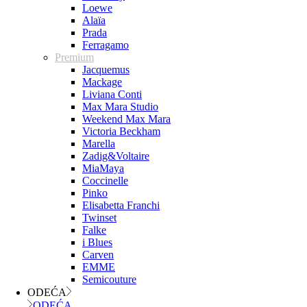
Loewe
Alaïa
Prada
Ferragamo
Premium
Jacquemus
Mackage
Liviana Conti
Max Mara Studio
Weekend Max Mara
Victoria Beckham
Marella
Zadig&Voltaire
MiaMaya
Coccinelle
Pinko
Elisabetta Franchi
Twinset
Falke
i Blues
Carven
EMME
Semicouture
ODEĆA
ODEĆA