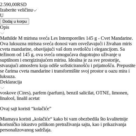
2.590,00
RSD
Izaberite veličinu
U
Dodaj u korpu
Opis
Mathilde M mirisna sveća Les Intemporelles 145 g - Cvet Mandarine.
Ova luksuzna mirisna sveća donosi vam osvežavajući i živahan miris
cveta mandarine, obavijajući vaš dom svetlošću i elegancijom. Sa
težinom od 145 g, ova sveća omogućava dugotrajno uživanje u
suptilnom i energizirajućem mirisu. Idealna je za sve prostorije,
stvarajući atmosferu koja odiše sofisticiranošću i prijatnošću. Prepustite
se čarima cveta mandarine i transformišite svoj prostor u oazu mira i
luksuza.
Deklaracija
voskove (Cires), parfem (parfum), benzil salicilat, OTNE, limonen,
linalool, linalil acetat
Ovaj sajt koristi “kolačiće”
Miamaya koristi „kolačiće“ kako bi vam obezbedila što kvalitetnije
korisničko iskustvo prilikom pretraživanja sajta, kao i prikazivanja
personalizovanog sadržaja.