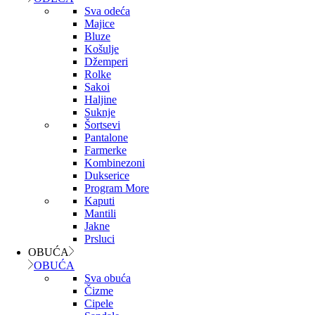
Sva odeća
Majice
Bluze
Košulje
Džemperi
Rolke
Sakoi
Haljine
Suknje
Šortsevi
Pantalone
Farmerke
Kombinezoni
Dukserice
Program More
Kaputi
Mantili
Jakne
Prsluci
OBUĆA
OBUĆA
Sva obuća
Čizme
Cipele