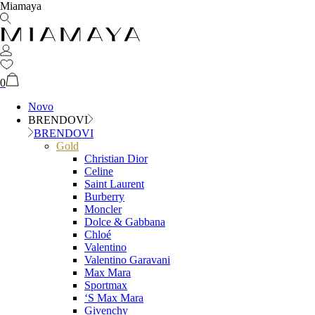
Miamaya
0
Novo
BRENDOVI
BRENDOVI
Gold
Christian Dior
Celine
Saint Laurent
Burberry
Moncler
Dolce & Gabbana
Chloé
Valentino
Valentino Garavani
Max Mara
Sportmax
‘S Max Mara
Givenchy