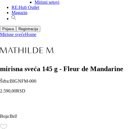
Mirisni setovi
RE:Hub Outlet
Magazin
Prijava
Registracija
Mirisne sveće
Home
mirisna sveća 145 g - Fleur de Mandarine
Šifra
:
BIGNFM-000
2.590,00
RSD
Boja
:
Bež