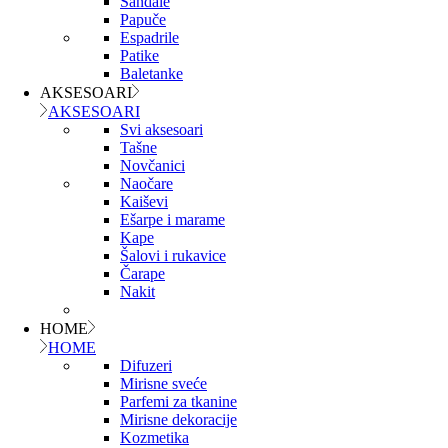
Sandale
Papuče
Espadrile
Patike
Baletanke
AKSESOARI
AKSESOARI
Svi aksesoari
Tašne
Novčanici
Naočare
Kaiševi
Ešarpe i marame
Kape
Šalovi i rukavice
Čarape
Nakit
HOME
HOME
Difuzeri
Mirisne sveće
Parfemi za tkanine
Mirisne dekoracije
Kozmetika