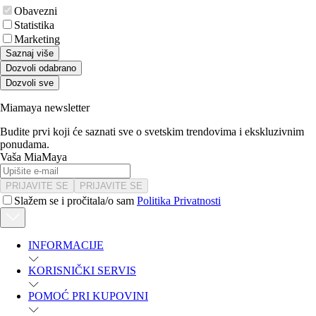
Obavezni
Statistika
Marketing
Saznaj više
Dozvoli odabrano
Dozvoli sve
Miamaya newsletter
Budite prvi koji će saznati sve o svetskim trendovima i ekskluzivnim
ponudama.
Vaša MiaMaya
PRIJAVITE SE
PRIJAVITE SE
Slažem se i pročitala/o sam
Politika Privatnosti
INFORMACIJE
KORISNIČKI SERVIS
POMOĆ PRI KUPOVINI